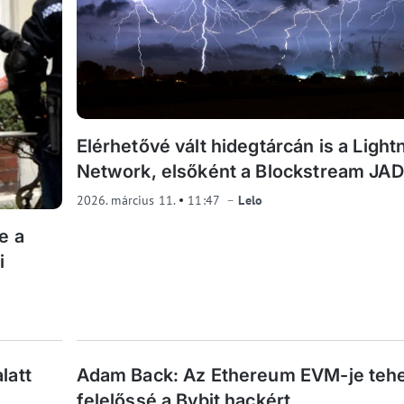
Elérhetővé vált hidegtárcán is a Light
Network, elsőként a Blockstream JA
2026. március 11.
11:47
Lelo
e a
i
latt
Adam Back: Az Ethereum EVM-je teh
felelőssé a Bybit hackért