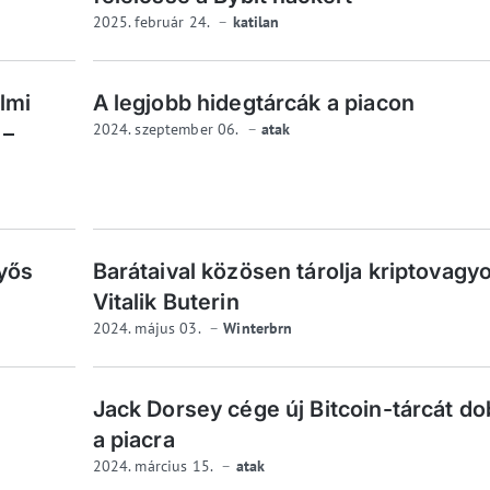
2025. február 24.
katilan
lmi
A legjobb hidegtárcák a piacon
2024. szeptember 06.
atak
 –
nyős
Barátaival közösen tárolja kriptovagy
Vitalik Buterin
2024. május 03.
Winterbrn
Jack Dorsey cége új Bitcoin-tárcát do
a piacra
2024. március 15.
atak