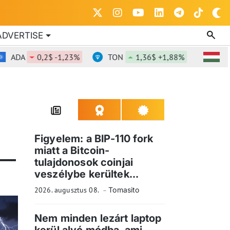
ADVERTISE
ADA
0,2$ -1,23%
TON
1,36$ +1,88%
DOT
Figyelem: a BIP-110 fork
miatt a Bitcoin-
tulajdonosok coinjai
veszélybe kerültek...
2026. augusztus 08.
Tomasito
Nem minden lezárt laptop