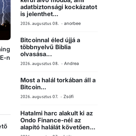
kerül alvó módba, ami
adatbiztonsági kockázatot
is jelenthet...
2026. augusztus 08.
anorbee
Bitcoinnal éled újjá a
többnyelvű Biblia
ning
olvasása...
DE-n
2026. augusztus 08.
Andrea
Most a halál torkában áll a
Bitcoin...
2026. augusztus 07.
Zsófi
Hatalmi harc alakult ki az
Ondo Finance-nél az
ető
alapító halálát követően...