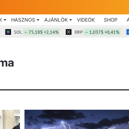
K
HASZNOS
AJÁNLÓK
VIDEÓK
SHOP
SOL
75,18$ +2,14%
XRP
1,037$ +0,41%
 ma