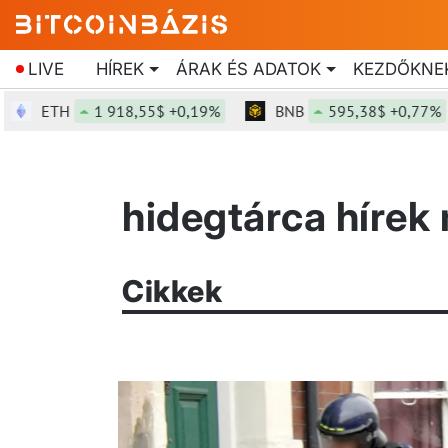
LIVE
HÍREK
ÁRAK ÉS ADATOK
KEZDŐKNE
ETH
1 918,55$ +0,19%
BNB
595,38$ +0,77%
hidegtárca hírek
Cikkek