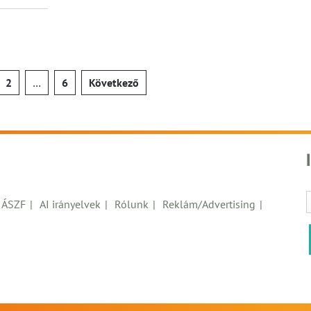
jegyzések
2
…
6
Következő
pozása
ÁSZF
AI irányelvek
Rólunk
Reklám/Advertising