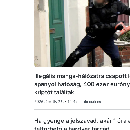
Illegális manga-hálózatra csapott l
spanyol hatóság, 400 ezer euróny
kriptót találtak
2026. április 26.
11:47
dozsaben
Ha gyenge a jelszavad, akár 1 óra a
feltörhető a hardver tárcád