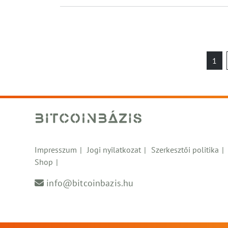
Be
1
la
Impresszum
Jogi nyilatkozat
Szerkesztői politika
Shop
info@bitcoinbazis.hu