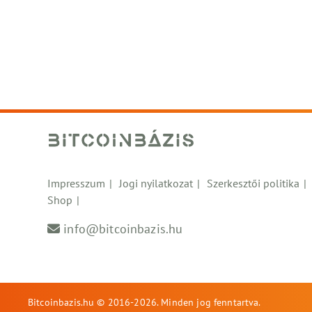
Impresszum
Jogi nyilatkozat
Szerkesztői politika
Shop
info@bitcoinbazis.hu
Bitcoinbazis.hu © 2016-2026. Minden jog fenntartva.