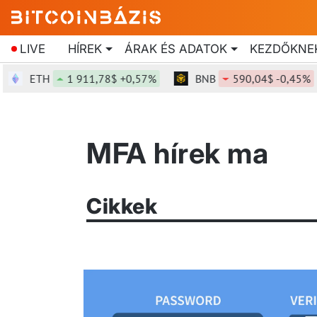
LIVE
HÍREK
ÁRAK ÉS ADATOK
KEZDŐKNE
ETH
1 911,78$ +0,57%
BNB
590,04$ -0,45%
MFA hírek ma
Cikkek