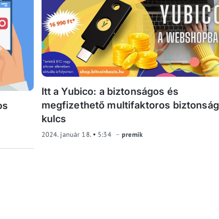
Itt a Yubico: a biztonságos és
megfizethető multifaktoros biztonság
os
kulcs
2024. január 18.
5:34
premik