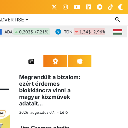
ADVERTISE
ADA
0,202$ +7,21%
TON
1,34$ -2,96%
DOT
Megrendült a bizalom:
ezért érdemes
blokkláncra vinni a
magyar közművek
adatait...
2026. augusztus 07.
Lelo