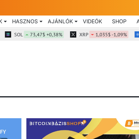
K
HASZNOS
AJÁNLÓK
VIDEÓK
SHOP
SOL
73,47$ +0,38%
XRP
1,035$ -1,09%