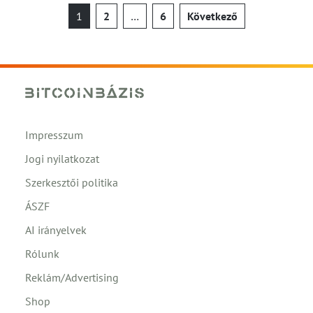
Bejegyzések
1
2
…
6
Következő
lapozása
Impresszum
Jogi nyilatkozat
Szerkesztői politika
ÁSZF
AI irányelvek
Rólunk
Reklám/Advertising
Shop