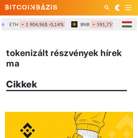
ETH
1 904,96$ -0,14%
BNB
591,75$ -0,57%
tokenizált részvények hírek
ma
Cikkek