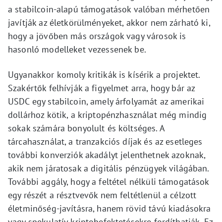
a stabilcoin-alapú támogatások valóban mérhetően
javítják az életkörülményeket, akkor nem zárható ki,
hogy a jövőben más országok vagy városok is
hasonló modelleket vezessenek be.
Ugyanakkor komoly kritikák is kísérik a projektet.
Szakértők felhívják a figyelmet arra, hogy bár az
USDC egy stabilcoin, amely árfolyamát az amerikai
dollárhoz kötik, a kriptopénzhasználat még mindig
sokak számára bonyolult és költséges. A
tárcahasználat, a tranzakciós díjak és az esetleges
további konverziók akadályt jelenthetnek azoknak,
akik nem járatosak a digitális pénzügyek világában.
További aggály, hogy a feltétel nélküli támogatások
egy részét a résztvevők nem feltétlenül a célzott
életminőség-javításra, hanem rövid távú kiadásokra
vagy spekulatív kriptobefektetésekre fordíthatják. Ez