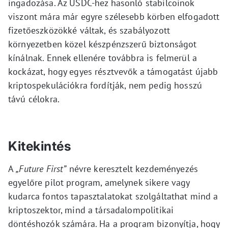
ingadozása. Az USDC-hez hasonló stabilcoinok
viszont mára már egyre szélesebb körben elfogadott
fizetőeszközökké váltak, és szabályozott
környezetben közel készpénzszerű biztonságot
kínálnak. Ennek ellenére továbbra is felmerül a
kockázat, hogy egyes résztvevők a támogatást újabb
kriptospekulációkra fordítják, nem pedig hosszú
távú célokra.
Kitekintés
A
„Future First”
névre keresztelt kezdeményezés
egyelőre pilot program, amelynek sikere vagy
kudarca fontos tapasztalatokat szolgáltathat mind a
kriptoszektor, mind a társadalompolitikai
döntéshozók számára. Ha a program bizonyítja, hogy