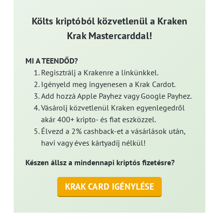
Költs kriptóból közvetlenül a Kraken
Krak Mastercarddal!
MI A TEENDŐD?
Regisztrálj a Krakenre a linkünkkel.
Igényeld meg ingyenesen a Krak Cardot.
Add hozzá Apple Payhez vagy Google Payhez.
Vásárolj közvetlenül Kraken egyenlegedről
akár 400+ kripto- és fiat eszközzel.
Élvezd a 2% cashback-et a vásárlások után,
havi vagy éves kártyadíj nélkül!
Készen állsz a mindennapi kriptós fizetésre?
KRAK CARD IGÉNYLÉSE