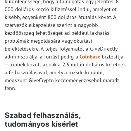
különlegessége, hogy a támogatás egy jelentős, 8
000 dolláros kezdő kifizetéssel indul, amelyet öt
kisebb, egyenként 800 dolláros átutalás követ. A
szervezők elképzelése szerint a nagyobb
kezdőösszeg lehetőséget ad például lakhatási
problémák megoldására vagy oktatási
befektetésekre. A teljes folyamatot a GiveDirectly
adminisztrálja, a forrást pedig a
Coinbase
biztosítja
– többek között annak a 2,6 millió dolláros keretnek
a felhasználásával, amely a tőzsde korábbi,
megszűnt GiveCrypto kezdeményezéséből maradt
fenn.
Szabad felhasználás,
tudományos kísérlet