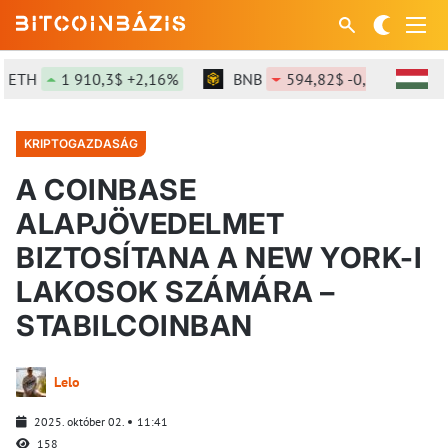
TH
1 910,3$ +2,16%
BNB
594,82$ -0,83%
S
KRIPTOGAZDASÁG
A COINBASE
ALAPJÖVEDELMET
BIZTOSÍTANA A NEW YORK-I
LAKOSOK SZÁMÁRA –
STABILCOINBAN
Lelo
2025. október 02.
11:41
158