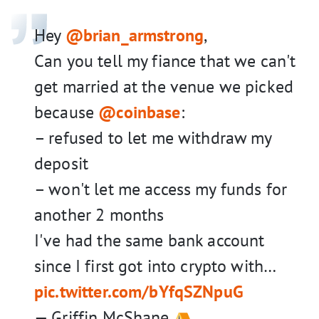
Hey
@brian_armstrong
,
Can you tell my fiance that we can't
get married at the venue we picked
because
@coinbase
:
– refused to let me withdraw my
deposit
– won't let me access my funds for
another 2 months
I've had the same bank account
since I first got into crypto with…
pic.twitter.com/bYfqSZNpuG
— Griffin McShane