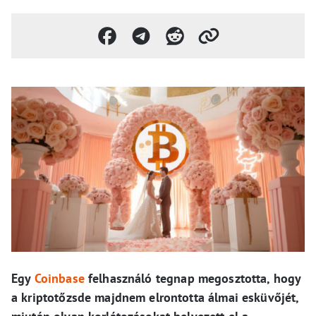
Egy
Coinbase
felhasználó tegnap megosztotta, hogy
a kriptotőzsde majdnem elrontotta álmai esküvőjét,