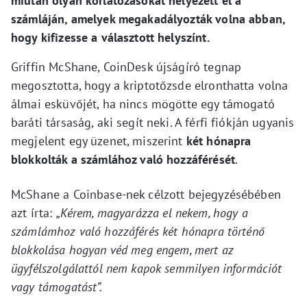
miután olyan korlátozásokat helyezett el a
számláján, amelyek megakadályozták volna abban,
hogy kifizesse a választott helyszínt.
Griffin McShane, CoinDesk újságíró tegnap
megosztotta, hogy a kriptotőzsde elronthatta volna
álmai esküvőjét, ha nincs mögötte egy támogató
baráti társaság, aki segít neki. A férfi fiókján ugyanis
megjelent egy üzenet, miszerint
két hónapra
blokkolták a számlához való hozzáférését
.
McShane a Coinbase-nek célzott bejegyzésébében
azt írta:
„Kérem, magyarázza el nekem, hogy a
számlámhoz való hozzáférés két hónapra történő
blokkolása hogyan véd meg engem, mert az
ügyfélszolgálattól nem kapok semmilyen információt
vagy támogatást”.