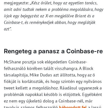
megjegyezte:
„Kész őrület, hogy az egyetlen tanács,
amit adni tudtak nekem a probléma megoldására, hogy
írjak egy bejegyzést az X-en megjelölve Briant és a
Coinbase-t, és reménykedjek abban, hogy meglátják
azt”.
Rengeteg a panasz a Coinbase-re
McShane posztja sok elégedetlen Coinbase-
felhasználó körében talált visszhangra. A Block
társalapítója, Mike Dudas azt állította, hogy az ő
fiókját is korlátozták, és hogy szintén egy nyilvános
tweet kellett a megoldáshoz. Ráadásul ugyanezek a
problémák napokkal később is előjöttek. Egyébként
ez nem egy újkeletű dolog a Coinbase-nél, már
tavaly is számos felhasználó
háborodott fel
a lassú