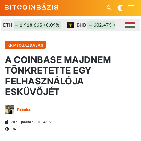
ETH
1 918,66$ +0,09%
BNB
602,47$ +1,64%
KRIPTOGAZDASÁG
A COINBASE MAJDNEM
TÖNKRETETTE EGY
FELHASZNÁLÓJA
ESKÜVŐJÉT
Rebeka
2025. január 18.
14:03
94