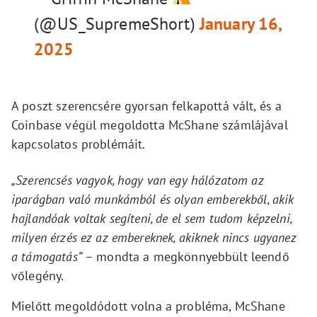
(@US_SupremeShort)
January 16,
2025
A poszt szerencsére gyorsan felkapottá vált, és a
Coinbase végül megoldotta McShane számlájával
kapcsolatos problémáit.
„Szerencsés vagyok, hogy van egy hálózatom az
iparágban való munkámból és olyan emberekből, akik
hajlandóak voltak segíteni, de el sem tudom képzelni,
milyen érzés ez az embereknek, akiknek nincs ugyanez
a támogatás”
– mondta a megkönnyebbült leendő
vőlegény.
Mielőtt megoldódott volna a probléma, McShane