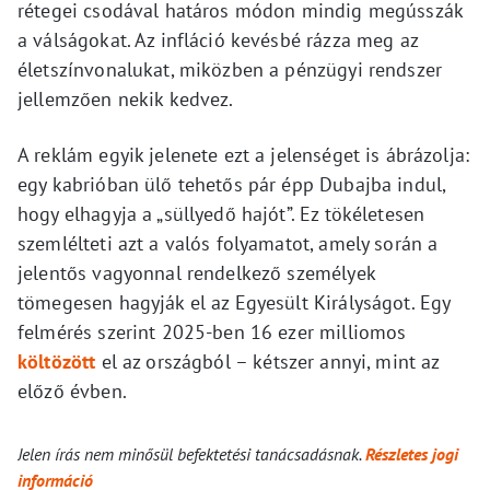
rétegei csodával határos módon mindig megússzák
a válságokat. Az infláció kevésbé rázza meg az
életszínvonalukat, miközben a pénzügyi rendszer
jellemzően nekik kedvez.
A reklám egyik jelenete ezt a jelenséget is ábrázolja:
egy kabrióban ülő tehetős pár épp Dubajba indul,
hogy elhagyja a „süllyedő hajót”. Ez tökéletesen
szemlélteti azt a valós folyamatot, amely során a
jelentős vagyonnal rendelkező személyek
tömegesen hagyják el az Egyesült Királyságot. Egy
felmérés szerint 2025-ben 16 ezer milliomos
költözött
el az országból – kétszer annyi, mint az
előző évben.
Jelen írás nem minősül befektetési tanácsadásnak.
Részletes jogi
információ