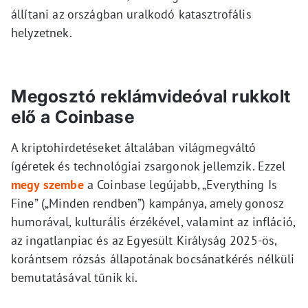
állítani az országban uralkodó katasztrofális
helyzetnek.
Megosztó reklámvideóval rukkolt
elő a Coinbase
A kriptohirdetéseket általában világmegváltó
ígéretek és technológiai zsargonok jellemzik. Ezzel
megy szembe
a Coinbase legújabb, „Everything Is
Fine” („Minden rendben”) kampánya, amely gonosz
humorával, kulturális érzékével, valamint az infláció,
az ingatlanpiac és az Egyesült Királyság 2025-ös,
korántsem rózsás állapotának bocsánatkérés nélküli
bemutatásával tűnik ki.