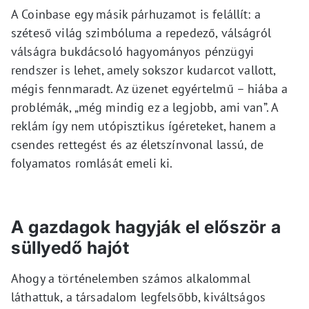
A Coinbase egy másik párhuzamot is felállít: a
széteső világ szimbóluma a repedező, válságról
válságra bukdácsoló hagyományos pénzügyi
rendszer is lehet, amely sokszor kudarcot vallott,
mégis fennmaradt. Az üzenet egyértelmű – hiába a
problémák, „még mindig ez a legjobb, ami van”. A
reklám így nem utópisztikus ígéreteket, hanem a
csendes rettegést és az életszínvonal lassú, de
folyamatos romlását emeli ki.
A gazdagok hagyják el először a
süllyedő hajót
Ahogy a történelemben számos alkalommal
láthattuk, a társadalom legfelsőbb, kiváltságos