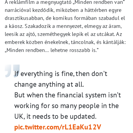
A reklámfilm a megnyugtató „Minden rendben van”
narrációval kezdődik, miközben a háttérben egyre
drasztikusabban, de komikus formában szabadul el
a káosz. Szakadozik a mennyezet, elmegy az áram,
leesik az ajtó, szeméthegyek lepik el az utcákat. Az
emberek közben énekelnek, táncolnak, és kántálják:
„Minden rendben… lehetne rosszabb is.”
If everything is fine, then don’t
change anything at all.
But when the financial system isn’t
working for so many people in the
UK, it needs to be updated.
pic.twitter.com/rL1EaKu12V