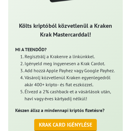
Költs kriptóból közvetlenül a Kraken
Krak Mastercarddal!
MI A TEENDŐD?
Regisztrálj a Krakenre a linkünkkel.
Igényeld meg ingyenesen a Krak Cardot.
Add hozzá Apple Payhez vagy Google Payhez.
Vásárolj közvetlenül Kraken egyenlegedről
akár 400+ kripto- és fiat eszközzel.
Élvezd a 2% cashback-et a vásárlások után,
havi vagy éves kártyadíj nélkül!
Készen állsz a mindennapi kriptós fizetésre?
KRAK CARD IGÉNYLÉSE