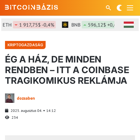
TH
1 917,75$ -0,4%
BNB
596,12$ +0,68%
S
KRIPTOGAZDASÁG
ÉG A HÁZ, DE MINDEN
RENDBEN – ITT A COINBASE
TRAGIKOMIKUS REKLÁMJA
dozsaben
2025. augusztus 04.
14:12
234