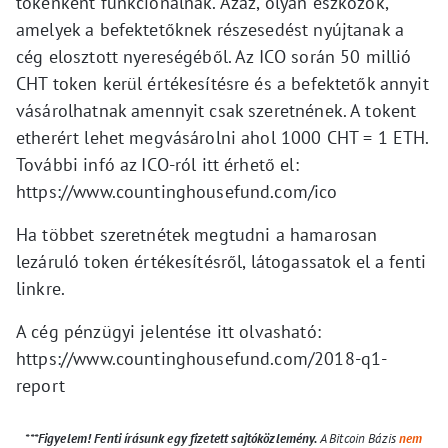
tokenként funkcionálnak. Azaz, olyan eszközök,
amelyek a befektetőknek részesedést nyújtanak a
cég elosztott nyereségéből. Az ICO során 50 millió
CHT token kerül értékesítésre és a befektetők annyit
vásárolhatnak amennyit csak szeretnének. A tokent
etherért lehet megvásárolni ahol 1000 CHT = 1 ETH.
További infó az ICO-ról itt érhető el:
https://www.countinghousefund.com/ico
Ha többet szeretnétek megtudni a hamarosan
lezáruló token értékesítésről, látogassatok el a fenti
linkre.
A cég pénzügyi jelentése itt olvasható:
https://www.countinghousefund.com/2018-q1-
report
***
Figyelem! Fenti írásunk egy fizetett sajtóközlemény.
A Bitcoin Bázis
nem