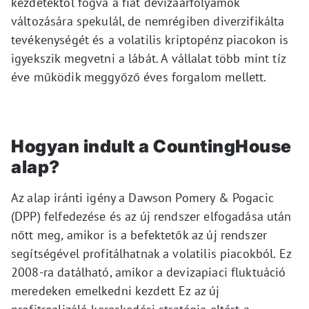
kezdetektől fogva a fiat devizaárfolyamok
változására spekulál, de nemrégiben diverzifikálta
tevékenységét és a volatilis kriptopénz piacokon is
igyekszik megvetni a lábát.
A vállalat több mint tíz
éve működik meggyőző éves forgalom mellett.
Hogyan indult a CountingHouse
alap?
Az alap iránti igény a Dawson Pomery & Pogacic
(DPP) felfedezése és az új rendszer elfogadása után
nőtt meg, amikor is a befektetők az új rendszer
segítségével profitálhatnak a volatilis piacokból.
Ez
2008-ra datálható, amikor a devizapiaci fluktuáció
meredeken emelkedni kezdett Ez az új