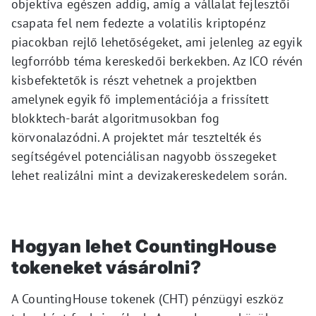
objektíva egészen addig, amíg a vállalat fejlesztői
csapata fel nem fedezte a volatilis kriptopénz
piacokban rejlő lehetőségeket, ami jelenleg az egyik
legforróbb téma kereskedői berkekben. Az ICO révén
kisbefektetők is részt vehetnek a projektben
amelynek egyik fő implementációja a frissített
blokktech-barát algoritmusokban fog
körvonalazódni. A projektet már tesztelték és
segítségével potenciálisan nagyobb összegeket
lehet realizálni mint a devizakereskedelem során.
Hogyan lehet CountingHouse
tokeneket vásárolni?
A CountingHouse tokenek (CHT) pénzügyi eszköz