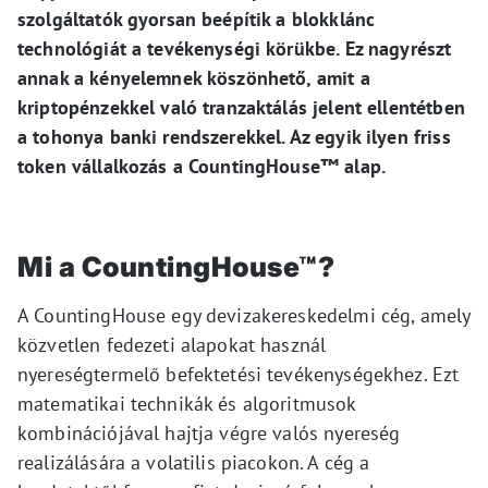
szolgáltatók gyorsan beépítik a blokklánc
technológiát a tevékenységi körükbe.
Ez nagyrészt
annak a kényelemnek köszönhető, amit a
kriptopénzekkel való tranzaktálás jelent
ellentétben
a tohonya banki rendszerekkel.
Az egyik ilyen friss
token vállalkozás a CountingHouse™ alap.
Mi a CountingHouse™?
A CountingHouse egy devizakereskedelmi cég, amely
közvetlen fedezeti alapokat használ
nyereségtermelő befektetési tevékenységekhez.
Ezt
matematikai technikák és algoritmusok
kombinációjával hajtja végre valós nyereség
realizálására a volatilis piacokon.
A cég a