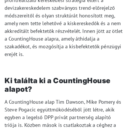
profitrealizáló kereskedési stratégia eltért a
devizakereskedelem szabványos trend-előrejelző
módszereitől és olyan struktúrát honosított meg,
amely nem tette lehetővé a kiskereskedők és a nem
akkreditált befektetők részvételét. Innen jött az ötlet
a CountingHouse alapra, amely áthidalja a
szakadékot, és mozgósítja a kisbefektetők pénzügyi
erejét is.
Ki találta ki a CountingHouse
alapot?
A CountingHouse alap Tim Dawson, Mike Pomery és
Steve Pogacic együttműködéséből jött létre, akik
egyben a legelső DPP privát partnerség alapító
triója is.
Közben
mások is csatlakoztak a céghez a