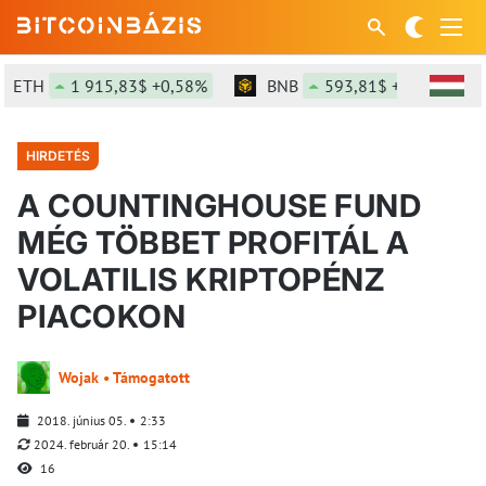
ETH
1 915,83$ +0,58%
BNB
593,81$ +1,13%
HIRDETÉS
A COUNTINGHOUSE FUND
MÉG TÖBBET PROFITÁL A
VOLATILIS KRIPTOPÉNZ
PIACOKON
Wojak • Támogatott
2018. június 05.
2:33
2024. február 20.
15:14
16