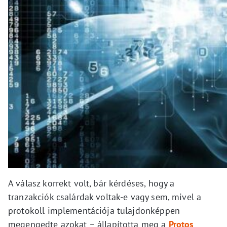
A válasz korrekt volt, bár kérdéses, hogy a
tranzakciók csalárdak voltak-e vagy sem, mivel a
protokoll implementációja tulajdonképpen
megengedte azokat – állapította meg a
Protos