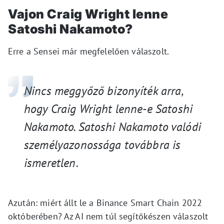
Vajon
Craig Wright
lenne
Satoshi Nakamoto?
Erre a Sensei már megfelelően válaszolt.
Nincs meggy
ő
z
ő
bizonyíték arra,
hogy Craig Wright
lenne-e
Satoshi
Nakamoto. Satoshi Nakamoto valódi
személyazonossága továbbra is
ismeretlen.
Azután: miért állt le a Binance Smart Chain 2022
októberében? Az AI nem túl segítőkészen válaszolt