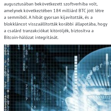
augusztusában bekövetkezett szoftverhiba volt,
amelynek következtében 184 milliárd BTC jött létre
a semmiből. A hibát gyorsan kijavították, és a
blokkláncot visszaállították korábbi állapotába, hogy
a csalárd tranzakciókat kitöröljék, biztosítva a
Bitcoin-hálózat integritását.