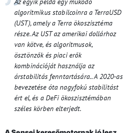
Az egyik példa egy m
ű
köd
ő
algoritmikus stabilcoinra a TerraUSD
(UST), amely a Terra ökoszisztéma
része. Az UST az amerikai dollárhoz
van kötve, és algoritmusok,
ösztönz
ő
k és piaci er
ő
k
kombinációját használja az
árstabilitás fenntartásár
a.
. A 2020-as
bevezetése óta nagyfokú stabilitást
ért el, és a DeFi ökoszisztémában
széles körben elterjedt.
A
Sensei
keresőmotornak jó lesz