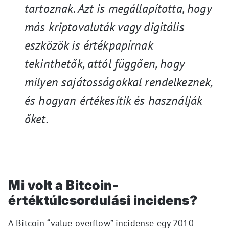
tartoznak. Azt is megállapította, hogy
más kriptovaluták vagy digitális
eszközök is értékpapírnak
tekinthet
ő
k, attól függ
ő
en, hogy
milyen sajátosságokkal rendelkeznek,
és hogyan értékesítik és használják
ő
ket.
Mi volt a Bitcoin-
értéktúlcsordulási incidens?
A Bitcoin “value overflow” incidense egy 2010