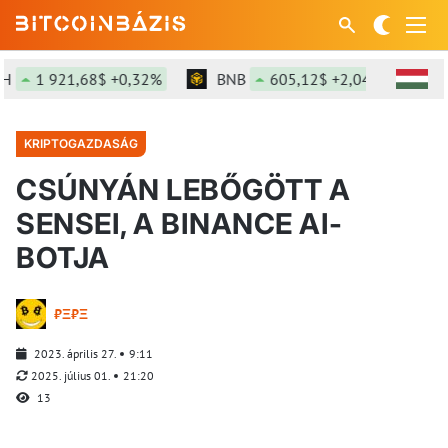
 921,68$ +0,32%
BNB
605,12$ +2,04%
SOL
KRIPTOGAZDASÁG
CSÚNYÁN LEBŐGÖTT A
SENSEI, A BINANCE AI-
BOTJA
₿Ξ₿Ξ
2023. április 27.
9:11
2025. július 01.
21:20
13