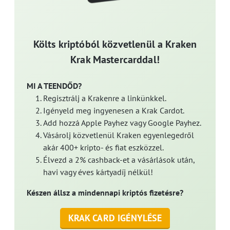
Költs kriptóból közvetlenül a Kraken
Krak Mastercarddal!
MI A TEENDŐD?
Regisztrálj a Krakenre a linkünkkel.
Igényeld meg ingyenesen a Krak Cardot.
Add hozzá Apple Payhez vagy Google Payhez.
Vásárolj közvetlenül Kraken egyenlegedről
akár 400+ kripto- és fiat eszközzel.
Élvezd a 2% cashback-et a vásárlások után,
havi vagy éves kártyadíj nélkül!
Készen állsz a mindennapi kriptós fizetésre?
KRAK CARD IGÉNYLÉSE