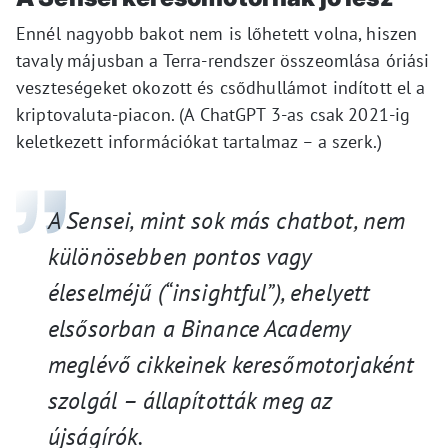
Ennél nagyobb bakot nem is lőhetett volna, hiszen
tavaly májusban a Terra-rendszer összeomlása óriási
veszteségeket okozott és csődhullámot indított el a
kriptovaluta-piacon. (A ChatGPT 3-as csak 2021-ig
keletkezett információkat tartalmaz
–
a szerk.)
A Sensei, mint sok
más
chatbot, nem
különösebben pontos vagy
éles
elméjű (“
insightful
”
), ehelyett
els
ő
sorban a Binance Academy
meglév
ő
cikkeinek keres
ő
motorjaként
szolgá
l
–
állapították meg az
újságírók
.