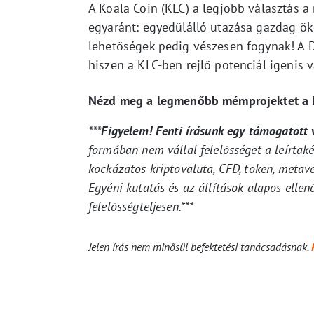
A Koala Coin (KLC) a legjobb választás 
egyaránt: egyedülálló utazása gazdag öko
lehetőségek pedig vészesen fogynak! A 
hiszen a KLC-ben rejlő potenciál igenis v
Nézd meg a legmenőbb mémprojektet a h
***Figyelem! Fenti írásunk egy támogatott
formában nem vállal felelősséget a leírtak
kockázatos kriptovaluta, CFD, token, metav
Egyéni kutatás és az állítások alapos ellenő
felelősségteljesen.***
Jelen írás nem minősül befektetési tanácsadásnak.