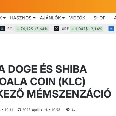
K
HASZNOS
AJÁNLÓK
VIDEÓK
SHOP
SOL
76,12$ +3,64%
XRP
1,042$ +2,14%
ADA
 DOGE ÉS SHIBA
OALA COIN (KLC)
TKEZŐ MÉMSZENZÁCIÓ
5.
10:14
2025. április 14.
10:58
11