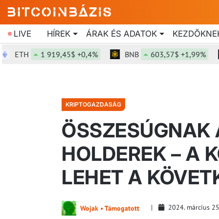
LIVE
HÍREK
ÁRAK ÉS ADATOK
KEZDŐKNE
ETH
1 919,45$ +0,4%
BNB
603,57$ +1,99%
KRIPTOGAZDASÁG
ÖSSZESÚGNAK A
HOLDEREK – A K
LEHET A KÖVE
2024. március 2
Wojak • Támogatott