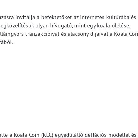
zásra invitálja a befektetőket az internetes kultúrába és
egközelítésük olyan hívogató, mint egy koala ölelése.
llámgyors tranzakcióival és alacsony díjaival a Koala Coi
tából.
tte a Koala Coin (KLC) egyedülálló deflációs modellel és