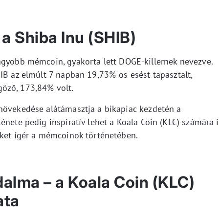
a Shiba Inu (SHIB)
agyobb mémcoin, gyakorta lett DOGE-killernek nevezve.
IB az elmúlt 7 napban 19,73%-os esést tapasztalt,
öző, 173,84% volt.
növekedése alátámasztja a bikapiac kezdetén a
énete pedig inspiratív lehet a Koala Coin (KLC) számára i
eket ígér a mémcoinok történetében.
dalma – a Koala Coin (KLC)
ata