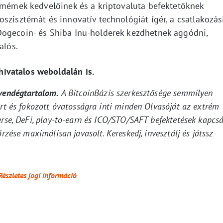
a mémek kedvelőinek és a kriptovaluta befektetőknek
szisztémát és innovatív technológiát ígér, a csatlakozás
Dogecoin- és Shiba Inu-holderek kezdhetnek aggódni,
alós.
ivatalos weboldalán is.
 vendégtartalom.
A BitcoinBázis szerkesztősége semmilyen
ért és fokozott óvatosságra inti minden Olvasóját az extrém
erse, DeFi, play-to-earn és ICO/STO/SAFT befektetések kapcsá
rzése maximálisan javasolt. Kereskedj, invesztálj és játssz
Részletes jogi információ