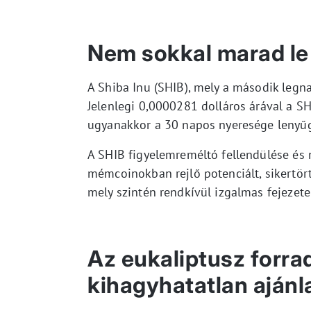
Nem sokkal marad le 
A Shiba Inu (SHIB), mely a második legn
Jelenlegi 0,0000281 dolláros árával a SH
ugyanakkor a 30 napos nyeresége lenyűg
A SHIB figyelemreméltó fellendülése és 
mémcoinokban rejlő potenciált, sikertört
mely szintén rendkívül izgalmas fejezet
Az eukaliptusz forra
kihagyhatatlan ajánl