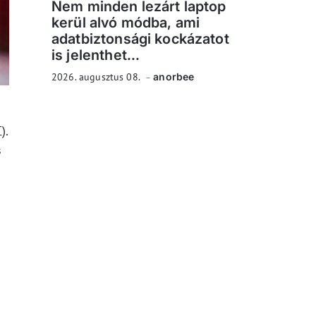
Nem minden lezárt laptop
kerül alvó módba, ami
adatbiztonsági kockázatot
is jelenthet...
2026. augusztus 08.
anorbee
).
s
i