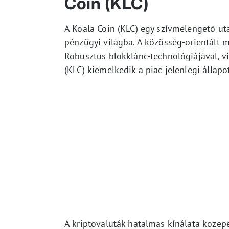
Coin (KLC)
A Koala Coin (KLC) egy szívmelengető uta
pénzügyi világba. A közösség-orientált m
Robusztus blokklánc-technológiájával, vi
(KLC) kiemelkedik a piac jelenlegi állapo
A kriptovaluták hatalmas kínálata közepe