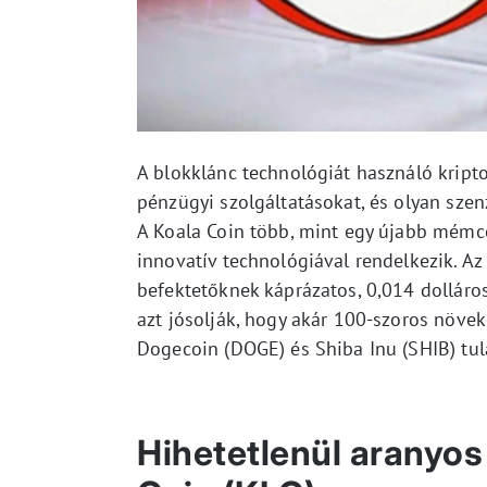
A blokklánc technológiát használó krip
pénzügyi szolgáltatásokat, és olyan szenz
A Koala Coin több, mint egy újabb mémco
innovatív technológiával rendelkezik. Az
befektetőknek káprázatos, 0,014 dolláros
azt jósolják, hogy akár 100-szoros növek
Dogecoin (DOGE) és Shiba Inu (SHIB) tul
Hihetetlenül aranyos