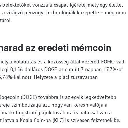
A befektetőket vonzza a csapat ígérete, mely egy élettel
t a virágzó pénzügyi technológiák közepette – még nem
táról.
marad az eredeti mémcoin
ly a volatilitás és a közösség által vezérelt FOMO vad
nlegi 0,156 dolláros DOGE az elmúlt 7 napban 17,7%-ot
,78%-kal nőtt. Helyzete a piaci zűrzavarban
Dogecoin (DOGE) továbbra is az egyik legkedveltebb
eje szimbolizálja azt, hogy van keresnivalója a
marketingstratégiájuk továbbra is hatással van a
 látva a Koala Coin-ba (KLC) is szívesen fektetnek be.