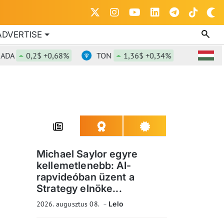
ADVERTISE
0,2$ +0,68%
TON
1,36$ +0,34%
DOT
0,81
Michael Saylor egyre
kellemetlenebb: AI-
rapvideóban üzent a
Strategy elnöke...
2026. augusztus 08.
Lelo