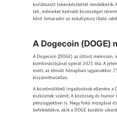
korlátozott tokenkészlettel rendelkezik. 
teli, mémeket kedvelő közösséget terem
késő lemaradni az eukaliptusz illatú raké
A Dogecoin (DOGE) 
A Dogecoin (DOGE) az úttörő mémcoin, me
kombinációjával operál 2021 óta. A jele
esett, az elmúlt hónapban ugyanakkor 73
kiszámíthatatlan.
A közelmúltbeli ingadozások ellenére a 
eszköznek számít. A közösség és humor er
pénzügyekben is. Nagy fokú mozgásai és 
befektetőkre, akik a DOGE korábbi sikerét