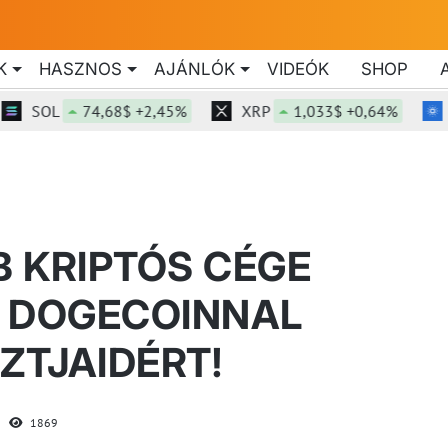
K
HASZNOS
AJÁNLÓK
VIDEÓK
SHOP
SOL
74,68$ +2,45%
XRP
1,033$ +0,64%
ADA
 KRIPTÓS CÉGE
: DOGECOINNAL
ZTJAIDÉRT!
1869