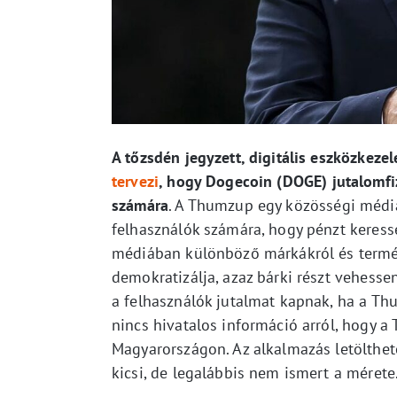
A tőzsdén jegyzett, digitális eszközkez
tervezi
, hogy Dogecoin (DOGE) jutalomfi
számára
. A Thumzup egy közösségi médiá
felhasználók számára, hogy pénzt keress
médiában különböző márkákról és terméke
demokratizálja, azaz bárki részt vehesse
a felhasználók jutalmat kapnak, ha a Th
nincs hivatalos információ arról, hogy 
Magyarországon. Az alkalmazás letölthet
kicsi, de legalábbis nem ismert a mérete