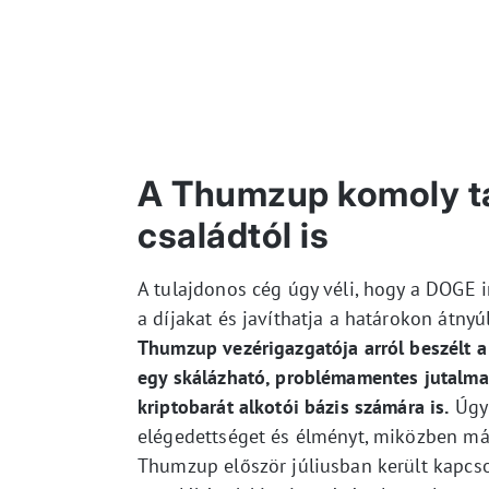
A Thumzup komoly t
családtól is
A tulajdonos cég úgy véli, hogy a DOGE i
a díjakat és javíthatja a határokon átny
Thumzup vezérigazgatója arról beszélt a
egy skálázható, problémamentes jutalmaz
kriptobarát alkotói bázis számára is.
Úgy 
elégedettséget és élményt, miközben más
Thumzup először júliusban került kapcs