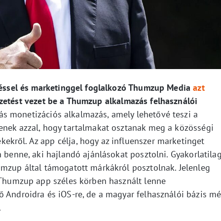
eléssel és marketinggel foglalkozó Thumzup Media
azt
zetést vezet be a Thumzup alkalmazás felhasználói
s monetizációs alkalmazás, amely lehetővé teszi a
enek azzal, hogy tartalmakat osztanak meg a közösségi
kről. Az app célja, hogy az influenszer marketinget
n benne, aki hajlandó ajánlásokat posztolni. Gyakorlatila
umzup által támogatott márkákról posztolnak. Jelenleg
a Thumzup app széles körben használt lenne
ő Androidra és iOS-re, de a magyar felhasználói bázis m
.