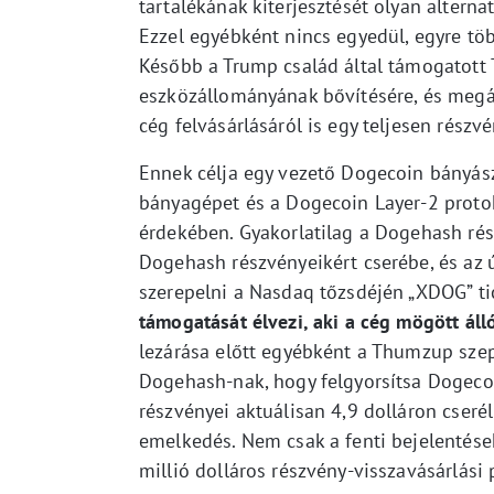
tartalékának kiterjesztését olyan alterna
Ezzel egyébként nincs egyedül, egyre tö
Később a Trump család által támogatott T
eszközállományának bővítésére, és megá
cég felvásárlásáról is egy teljesen részv
Ennek célja egy vezető Dogecoin bányász
bányagépet és a Dogecoin Layer-2 proto
érdekében. Gyakorlatilag a Dogehash ré
Dogehash részvényeikért cserébe, és az
szerepelni a Nasdaq tőzsdéjén „XDOG” tic
támogatását élvezi, aki a cég mögött álló
lezárása előtt egyébként a Thumzup szep
Dogehash-nak, hogy felgyorsítsa Dogeco
részvényei aktuálisan 4,9 dolláron cseré
emelkedés. Nem csak a fenti bejelentések
millió dolláros részvény-visszavásárlási 