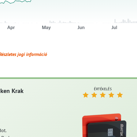
Részletes jogi információ
ÉRTÉKELÉS
aken Krak
ot.