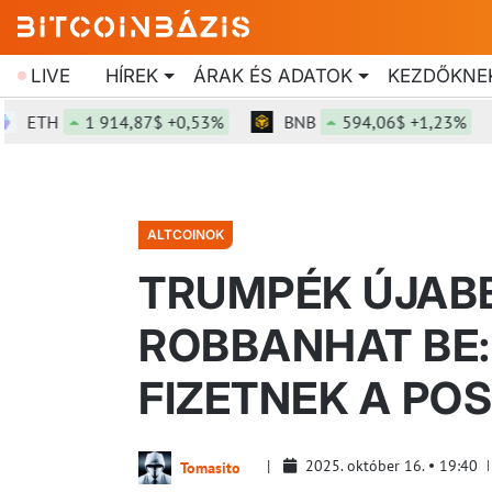
LIVE
HÍREK
ÁRAK ÉS ADATOK
KEZDŐKNE
TH
1 914,87$ +0,53%
BNB
594,06$ +1,23%
ALTCOINOK
TRUMPÉK ÚJABB
ROBBANHAT BE
FIZETNEK A POS
2025. október 16.
19:40
Tomasito