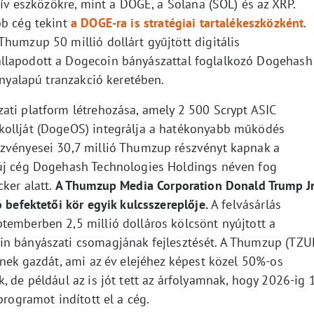
tív eszközökre, mint a DOGE, a Solana (SOL) és az XRP.
bb cég tekint
a DOGE-ra is stratégiai tartalékeszközként
.
humzup 50 millió dollárt gyűjtött digitális
llapodott a Dogecoin bányászattal foglalkozó Dogehash
ényalapú tranzakció keretében.
ati platform létrehozása, amely 2 500 Scrypt ASIC
kollját (DogeOS) integrálja a hatékonyabb működés
szvényesei 30,7 millió Thumzup részvényt kapnak a
 új cég Dogehash Technologies Holdings néven fog
ker alatt.
A Thumzup Media Corporation Donald Trump Jr
 befektetői kör egyik kulcsszereplője.
A felvásárlás
temberben 2,5 millió dolláros kölcsönt nyújtott a
in bányászati csomagjának fejlesztését. A Thumzup (TZU
lnek gazdát, ami az év elejéhez képest közel 50%-os
, de például az is jót tett az árfolyamnak, hogy 2026-ig 
programot indított el a cég.