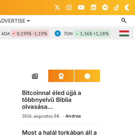
ADVERTISE
0,199$ -1,19%
TON
1,36$ +1,18%
DOT
0,
Bitcoinnal éled újjá a
többnyelvű Biblia
olvasása...
2026. augusztus 08.
Andrea
Most a halál torkában áll a