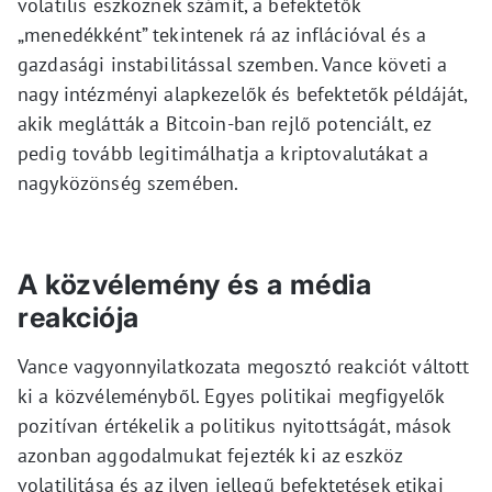
volatilis eszköznek számít, a befektetők
„menedékként” tekintenek rá az inflációval és a
gazdasági instabilitással szemben. Vance követi a
nagy intézményi alapkezelők és befektetők példáját,
akik meglátták a Bitcoin-ban rejlő potenciált, ez
pedig tovább legitimálhatja a kriptovalutákat a
nagyközönség szemében.
A közvélemény és a média
reakciója
Vance vagyonnyilatkozata megosztó reakciót váltott
ki a közvéleményből. Egyes politikai megfigyelők
pozitívan értékelik a politikus nyitottságát, mások
azonban aggodalmukat fejezték ki az eszköz
volatilitása és az ilyen jellegű befektetések etikai