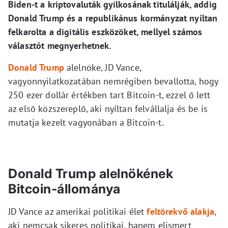
Biden-t a kriptovaluták gyilkosának titulálják, addig
Donald Trump és a republikánus kormányzat nyíltan
felkarolta a digitális eszközöket, mellyel számos
választót megnyerhetnek.
Donald Trump
alelnöke, JD Vance,
vagyonnyilatkozatában nemrégiben bevallotta, hogy
250 ezer dollár értékben tart Bitcoin-t, ezzel ő lett
az első közszereplő, aki nyíltan felvállalja és be is
mutatja kezelt vagyonában a Bitcoin-t.
Donald Trump alelnökének
Bitcoin-állománya
JD Vance az amerikai politikai élet
feltörekvő alakja
,
aki nemcsak sikeres politikai, hanem elismert