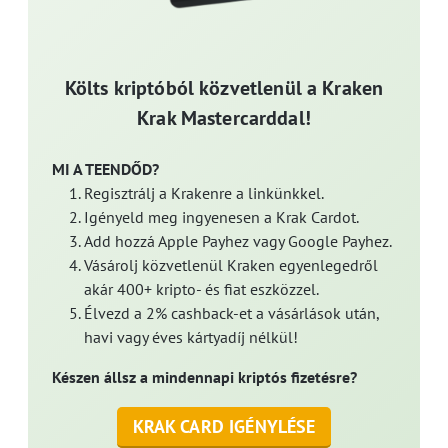
Költs kriptóból közvetlenül a Kraken
Krak Mastercarddal!
MI A TEENDŐD?
Regisztrálj a Krakenre a linkünkkel.
Igényeld meg ingyenesen a Krak Cardot.
Add hozzá Apple Payhez vagy Google Payhez.
Vásárolj közvetlenül Kraken egyenlegedről
akár 400+ kripto- és fiat eszközzel.
Élvezd a 2% cashback-et a vásárlások után,
havi vagy éves kártyadíj nélkül!
Készen állsz a mindennapi kriptós fizetésre?
KRAK CARD IGÉNYLÉSE