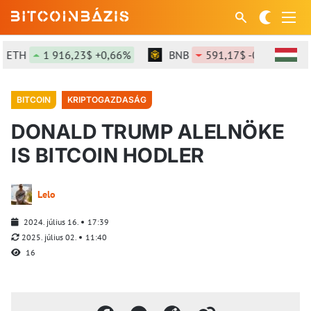
ETH
1 916,23$ +0,66%
BNB
591,17$ -0,37%
BITCOIN
KRIPTOGAZDASÁG
DONALD TRUMP ALELNÖKE
IS BITCOIN HODLER
Lelo
2024. július 16.
17:39
2025. július 02.
11:40
16