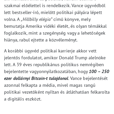
szakmai előélettel is rendelkezik. Vance ügyvédből
lett bestseller-író, mielőtt politikai pályára lépett
volna. A
„Hillbilly elégia”
című könyve, mely
bemutatja Amerika vidéki életét, és olyan témákkal
foglalkozik, mint a szegénység vagy a lehetőségek
hiánya, rabul ejtette a közvéleményt.
A korábbi ügyvéd politikai karrierje akkor vett
jelentős fordulatot, amikor Donald Trump alelnöke
lett. A 39 éves republikánus politikus nemrégiben
bejelentette vagyonnyilatkozatában, hogy
100 – 250
ezer dollárnyi Bitcoin-t tulajdonol
. Vance bejelentését
azonnal felkapta a média, mivel magas rangú
politikai vezetőként nyíltan és átláthatóan felkarolta
a digitális eszközt.