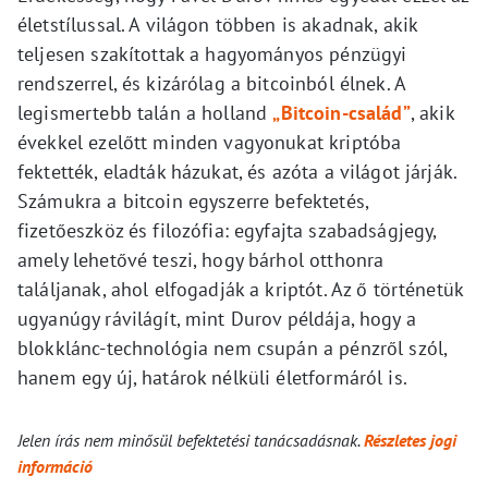
életstílussal. A világon többen is akadnak, akik
teljesen szakítottak a hagyományos pénzügyi
rendszerrel, és kizárólag a bitcoinból élnek. A
legismertebb talán a holland
„Bitcoin-család”
, akik
évekkel ezelőtt minden vagyonukat kriptóba
fektették, eladták házukat, és azóta a világot járják.
Számukra a bitcoin egyszerre befektetés,
fizetőeszköz és filozófia: egyfajta szabadságjegy,
amely lehetővé teszi, hogy bárhol otthonra
találjanak, ahol elfogadják a kriptót. Az ő történetük
ugyanúgy rávilágít, mint Durov példája, hogy a
blokklánc-technológia nem csupán a pénzről szól,
hanem egy új, határok nélküli életformáról is.
Jelen írás nem minősül befektetési tanácsadásnak.
Részletes jogi
információ