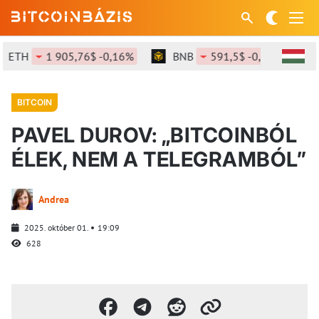
ETH
1 905,76$ -0,16%
BNB
591,5$ -0,74%
S
BITCOIN
PAVEL DUROV: „BITCOINBÓL
ÉLEK, NEM A TELEGRAMBÓL”
Andrea
2025. október 01.
19:09
628