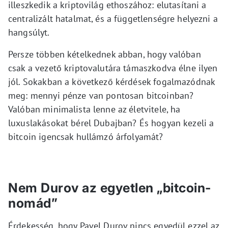
illeszkedik a kriptovilág ethoszához: elutasítani a
centralizált hatalmat, és a függetlenségre helyezni a
hangsúlyt.
Persze többen kételkednek abban, hogy valóban
csak a vezető kriptovalutára támaszkodva élne ilyen
jól. Sokakban a következő kérdések fogalmazódnak
meg: mennyi pénze van pontosan bitcoinban?
Valóban minimalista lenne az életvitele, ha
luxuslakásokat bérel Dubajban? És hogyan kezeli a
bitcoin igencsak hullámzó árfolyamát?
Nem Durov az egyetlen „bitcoin-
nomád”
Érdekesség, hogy Pavel Durov nincs egyedül ezzel az