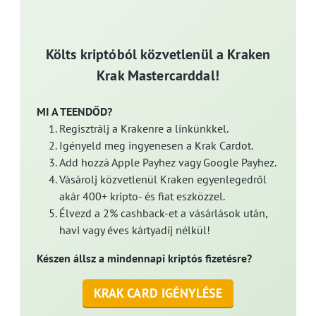
Költs kriptóból közvetlenül a Kraken
Krak Mastercarddal!
MI A TEENDŐD?
Regisztrálj a Krakenre a linkünkkel.
Igényeld meg ingyenesen a Krak Cardot.
Add hozzá Apple Payhez vagy Google Payhez.
Vásárolj közvetlenül Kraken egyenlegedről
akár 400+ kripto- és fiat eszközzel.
Élvezd a 2% cashback-et a vásárlások után,
havi vagy éves kártyadíj nélkül!
Készen állsz a mindennapi kriptós fizetésre?
KRAK CARD IGÉNYLÉSE