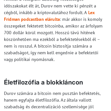
időszakokat élt át, Durov nem vette ki pénzét a
cégből, inkább a kriptovalutához fordult. A
Lex
Fridman podcastban elárulta
: már akkor is komoly
összegeket fektetett bitcoinba, amikor az árfolyam
700 dollár körül mozgott. Hosszú távú hitének
köszönhetően ma ezekből a befektetésekből él –
nem is rosszul. A bitcoin biztosítja számára a
szabadságot, így nem kell engednie a befektetői
vagy politikai nyomásnak.
Életfilozófia a blokkláncon
Durov számára a bitcoin nem pusztán befektetés,
hanem egyfajta életfilozófia. Az általa vallott
szabadság és decentralizáció szellemisége jól