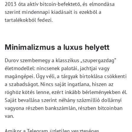
2013 óta aktív bitcoin-befektető, és elmondása
szerint mindennapi kiadásait is ezekből a
tartalékokból fedezi.
Minimalizmus a luxus helyett
Durov szembemegy a klasszikus „szupergazdag”
életmodellel: nincsenek palotái, jachtjai vagy
magángépei. Úgy véli, a tárgyak birtoklása csökkenti
a szabadságot. Nincs saját ingatlana, hiszen az
röghöz kötés lenne, ezért inkább bérleményekben él.
Saját bevallása szerint néhány százmillió dollárnyi
vagyona részben bankszámlán, részben bitcoinban
van.
Amikor a Telegram üzletileg veszteséges