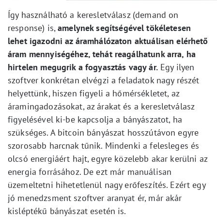
Így használható a keresletválasz (demand on
response) is,
amelynek segítségével tökéletesen
lehet igazodni az áramhálózaton aktuálisan elérhető
áram mennyiségéhez, tehát reagálhatunk arra, ha
hirtelen megugrik a fogyasztás vagy ár.
Egy ilyen
szoftver konkrétan elvégzi a feladatok nagy részét
helyettünk, hiszen figyeli a hőmérsékletet, az
áramingadozásokat, az árakat és a keresletválasz
figyelésével ki-be kapcsolja a bányászatot, ha
szükséges. A bitcoin bányászat hosszútávon egyre
szorosabb harcnak tűnik. Mindenki a felesleges és
olcsó energiáért hajt, egyre közelebb akar kerülni az
energia forrásához. De ezt már manuálisan
üzemeltetni hihetetlenül nagy erőfeszítés. Ezért egy
jó menedzsment szoftver aranyat ér, már akár
kisléptékű bányászat esetén is.