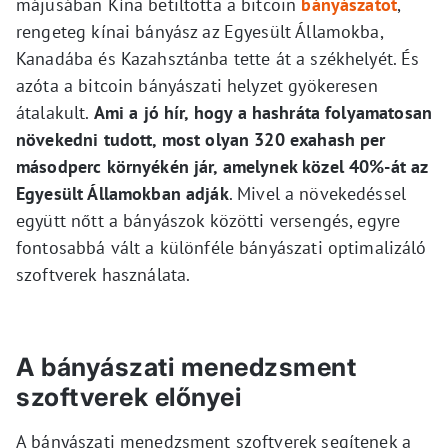
májusában Kína betiltotta a bitcoin
bányászatot
,
rengeteg kínai bányász az Egyesült Államokba,
Kanadába és Kazahsztánba tette át a székhelyét. És
azóta a bitcoin bányászati helyzet gyökeresen
átalakult.
Ami a jó hír, hogy a hashráta folyamatosan
növekedni tudott, most olyan 320 exahash per
másodperc környékén jár, amelynek közel 40%-át az
Egyesült Államokban adják
. Mivel a növekedéssel
együtt nőtt a bányászok közötti versengés, egyre
fontosabbá vált a különféle bányászati optimalizáló
szoftverek használata.
A bányászati menedzsment
szoftverek előnyei
A bányászati menedzsment szoftverek segítenek a