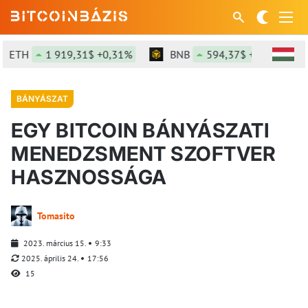
TH
1 919,31$ +0,31%
BNB
594,37$ +0,82%
BÁNYÁSZAT
EGY BITCOIN BÁNYÁSZATI
MENEDZSMENT SZOFTVER
HASZNOSSÁGA
Tomasito
2023. március 15.
9:33
2025. április 24.
17:56
15