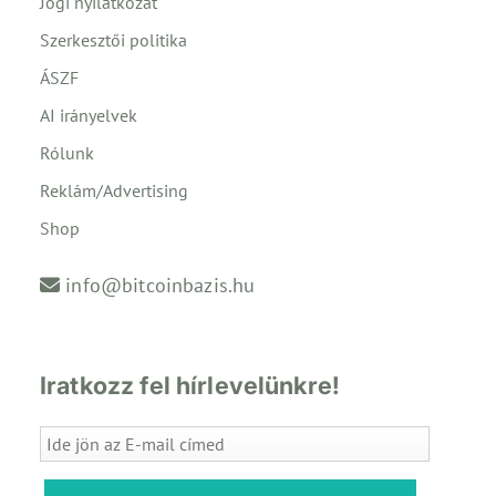
Jogi nyilatkozat
Szerkesztői politika
ÁSZF
AI irányelvek
Rólunk
Reklám/Advertising
Shop
info@bitcoinbazis.hu
Iratkozz fel hírlevelünkre!