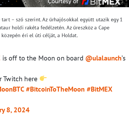
 tart – szó szerint. Az űrhajósokkal együtt utazik egy 1
taur holdi rakéta fedélzetén. Az űreszköz a Cape
közepén éri el úti célját, a Holdat.
C
is off to the Moon on board
@ulalaunch
’s
r Twitch here
oonBTC
#BitcoinToTheMoon
#BitMEX
ry 8, 2024