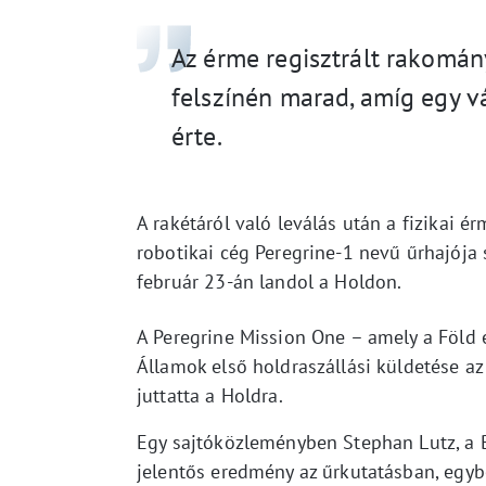
Az érme regisztrált rakomány
felszínén marad, amíg egy 
érte.
A rakétáról való leválás után a fizikai é
robotikai cég Peregrine-1 nevű űrhajója s
február 23-án landol a Holdon.
A Peregrine Mission One – amely a Föld e
Államok első holdraszállási küldetése a
juttatta a Holdra.
Egy sajtóközleményben Stephan Lutz, a 
jelentős eredmény az űrkutatásban, egyb