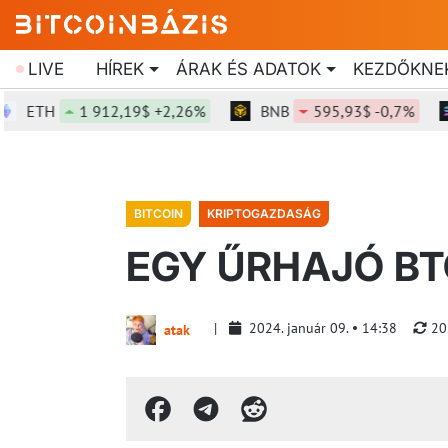
LIVE
HÍREK
ÁRAK ÉS ADATOK
KEZDŐKNE
ETH
1 912,19$ +2,26%
BNB
595,93$ -0,7%
S
BITCOIN
KRIPTOGAZDASÁG
EGY ŰRHAJÓ BT
2024. január 09.
14:38
20
atak