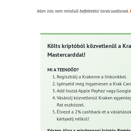
Jelen írás nem minősül befektetési tanácsadásnak.
Költs kriptóból közvetlenül a Kr
Mastercarddal!
MI A TEENDŐD?
Regisztrálj a Krakenre a linkünkkel.
Igényeld meg ingyenesen a Krak Card
Add hozzá Apple Payhez vagy Google
Vásárolj közvetlenül Kraken egyenleg
fiat eszközzel.
Élvezd a 2% cashback-et a vásárlások
kártyadíj nélkül!
Készen állsz a mindennapi kriptós fizetés