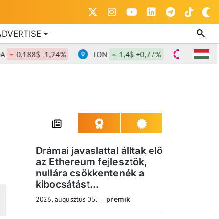
ADVERTISE
0,188$ -1,24%
TON
1,4$ +0,77%
DOT
0,843$
Drámai javaslattal álltak elő
az Ethereum fejlesztők,
nullára csökkentenék a
kibocsátást...
2026. augusztus 05.
premik