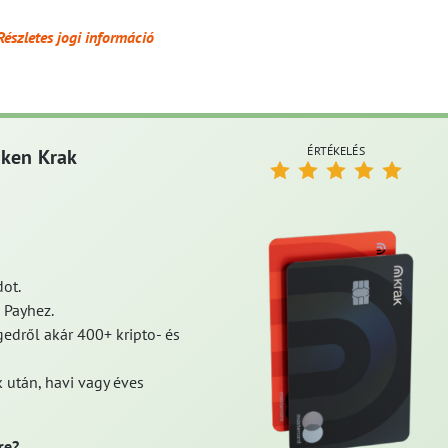
Részletes jogi információ
ÉRTÉKELÉS
aken Krak
ot.
 Payhez.
edről akár 400+ kripto- és
 után, havi vagy éves
re?