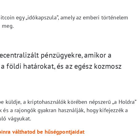
Bitcoin egy „időkapszula”, amely az emberi történelem
i meg.
ecentralizált pénzügyekre, amikor a
 a földi határokat, és az egész kozmosz
rbe küldje, a kriptohasználók körében népszerű „a Holdra”
k és a rajongók gyakran használják, hogy kifejezzék a
uló vágyukat.
oinra válthatod be hűségpontjaidat