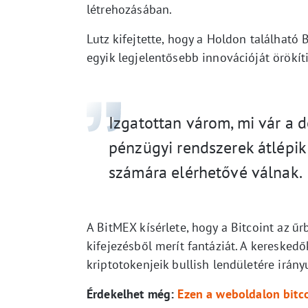
létrehozásában.
Lutz kifejtette, hogy a Holdon található 
egyik legjelentősebb innovációját örökít
Izgatottan várom, mi vár a d
pénzügyi rendszerek átlépik
számára elérhetővé válnak.
A BitMEX kísérlete, hogy a Bitcoint az ű
kifejezésből merít fantáziát. A kereskedő
kriptotokenjeik bullish lendületére irány
Érdekelhet még:
Ezen a weboldalon bitc