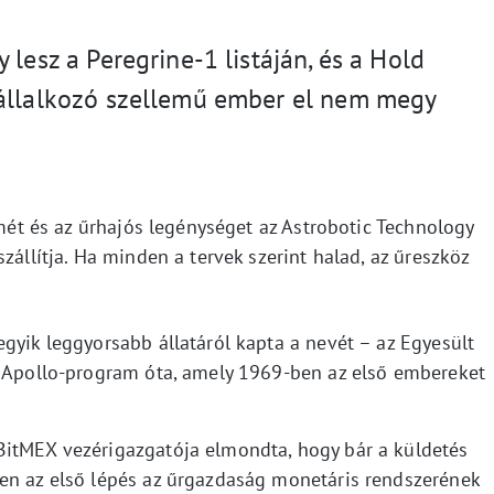
 lesz a Peregrine-1 listáján, és a Hold
vállalkozó szellemű ember el nem megy
rmét és az űrhajós legénységet az Astrobotic Technology
zállítja. Ha minden a tervek szerint halad, az űreszköz
gyik leggyorsabb állatáról kapta a nevét – az Egyesült
z Apollo-program óta, amely 1969-ben az első embereket
BitMEX vezérigazgatója elmondta, hogy bár a küldetés
en az első lépés az űrgazdaság monetáris rendszerének