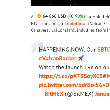
64 866 USD
(+0,99%)
A
a Hold felé
BTC-t tartalmazó
kriptotárca
a Vulcan Cen
Canaveral űrállomásról indult, és február 
HAPPENING NOW: Our
$BT
#VulcanRocket
Watch the launch live on ou
https://t.co/pX7SSoyXC5
#M
pic.twitter.com/bdr8sv56vO
—
BitMEX
(@BitMEX)
Janua