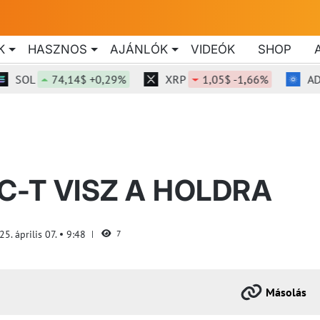
K
HASZNOS
AJÁNLÓK
VIDEÓK
SHOP
OL
74,14$ +0,29%
XRP
1,05$ -1,66%
ADA
C-T VISZ A HOLDRA
25. április 07.
9:48
7
Másolás