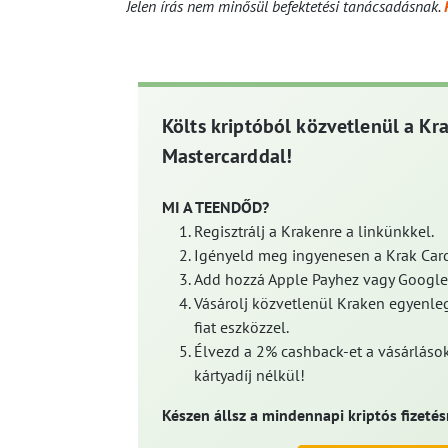
Jelen írás nem minősül befektetési tanácsadásnak.
Költs kriptóból közvetlenül a Kr
Mastercarddal!
MI A TEENDŐD?
Regisztrálj a Krakenre a linkünkkel.
Igényeld meg ingyenesen a Krak Card
Add hozzá Apple Payhez vagy Google
Vásárolj közvetlenül Kraken egyenleg
fiat eszközzel.
Élvezd a 2% cashback-et a vásárlások
kártyadíj nélkül!
Készen állsz a mindennapi kriptós fizetés