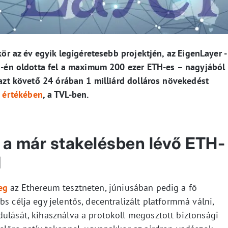
 kör az év egyik legígéretesebb projektjén, az EigenLayer -
 5-én oldotta fel a maximum 200 ezer ETH-es – nagyjából
z azt követő 24 órában 1 milliárd dolláros növekedést
t értékében
, a TVL-ben.
l a már stakelésben lévő ETH-
d
eg
az Ethereum tesztneten, júniusában pedig a fő
s célja egy jelentős, decentralizált platformmá válni,
dulását, kihasználva a protokoll megosztott biztonsági