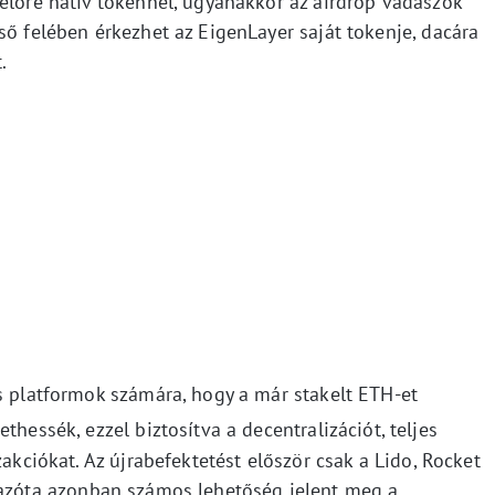
előre natív tokennel, ugyanakkor az airdrop vadászok
ső felében érkezhet az EigenLayer saját tokenje, dacára
.
s platformok számára, hogy a már stakelt ETH-et
ethessék, ezzel biztosítva a decentralizációt, teljes
zakciókat. Az újrabefektetést először csak a Lido, Rocket
 azóta azonban számos lehetőség jelent meg a