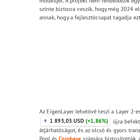
modelljét. A projekt nem rendelkezik egy
szinte biztosra veszik, hogy még 2024 el
annak, hogy a fejlesztőcsapat tagadja ezt
Az EigenLayer lehetővé teszi a Layer 2-e
1 893,03 USD
(+1,86%)
újra befekt
átjárhatóságot, és az olcsó és gyors tran
Pool és
Coinbase
számára biztosították,