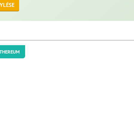
YLÉSE
THEREUM