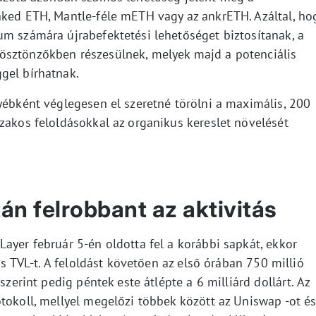
aked ETH, Mantle-féle mETH vagy az ankrETH. Azáltal, ho
um számára újrabefektetési lehetőséget biztosítanak, a
ösztönzőkben részesülnek, melyek majd a potenciális
gel bírhatnak.
yébként véglegesen el szeretné törölni a maximális, 200
zakos feloldásokkal az organikus kereslet növelését
n felrobbant az aktivitás
ayer február 5-én oldotta fel a korábbi sapkát, ekkor
ros TVL-t. A feloldást követően az első órában 750 millió
szerint pedig péntek este átlépte a 6 milliárd dollárt. Az
tokoll, mellyel megelőzi többek között az Uniswap -ot é