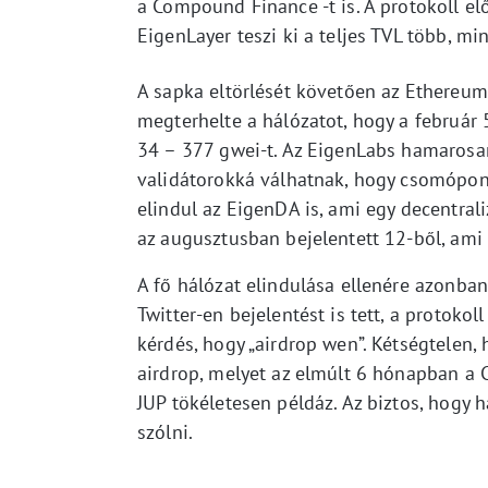
a Compound Finance -t is. A protokoll elő
EigenLayer teszi ki a teljes TVL több, mi
A sapka eltörlését követően az Ethereum
megterhelte a hálózatot, hogy a február 
34 – 377 gwei-t. Az EigenLabs hamarosan 
validátorokká válhatnak, hogy csomópont
elindul az EigenDA is, ami egy decentrali
az augusztusban bejelentett 12-ből, ami 
A fő hálózat elindulása ellenére azonban 
Twitter-en bejelentést is tett, a protok
kérdés, hogy „airdrop wen”. Kétségtelen,
airdrop, melyet az elmúlt 6 hónapban a C
JUP tökéletesen példáz. Az biztos, hogy 
szólni.