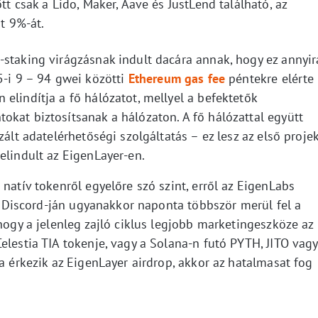
tt csak a Lido, Maker, Aave és JustLend található, az
nt 9%-át.
-staking virágzásnak indult dacára annak, hogy ez annyir
5-i 9 – 94 gwei közötti
Ethereum gas fee
péntekre elérte
elindítja a fő hálózatot, mellyel a befektetők
okat biztosítsanak a hálózaton. A fő hálózattal együtt
zált adatelérhetőségi szolgáltatás – ez lesz az első proje
elindult az EigenLayer-en.
natív tokenről egyelőre szó szint, erről az EigenLabs
oll Discord-ján ugyanakkor naponta többször merül fel a
 hogy a jelenleg zajló ciklus legjobb marketingeszköze az
elestia TIA tokenje, vagy a Solana-n futó PYTH, JITO vagy
ha érkezik az EigenLayer airdrop, akkor az hatalmasat fog