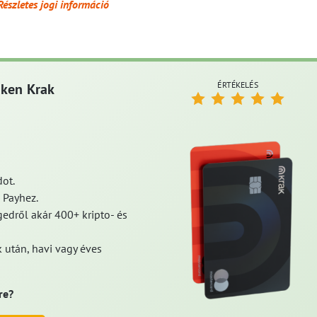
Részletes jogi információ
ÉRTÉKELÉS
aken Krak
ot.
 Payhez.
edről akár 400+ kripto- és
 után, havi vagy éves
re?