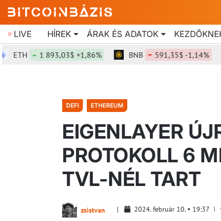
LIVE
HÍREK
ÁRAK ÉS ADATOK
KEZDŐKNE
ETH
1 893,03$ +1,86%
BNB
591,35$ -1,14%
DEFI
ETHEREUM
EIGENLAYER ÚJ
PROTOKOLL 6 M
TVL-NÉL TART
2024. február 10.
19:37
zsistvan