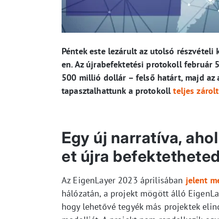
Péntek este lezárult az utolsó részvételi
en. Az újrabefektetési protokoll február
500 millió dollár – felső határt, majd a
tapasztalhattunk a protokoll
teljes zárol
Egy új narratíva, aho
et újra befektethete
Az EigenLayer 2023 áprilisában
jelent m
hálózatán, a projekt mögött álló EigenLab
hogy lehetővé tegyék más projektek elin