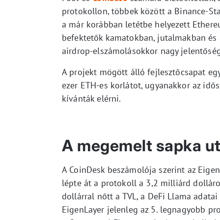
protokollon, többek között a Binance-St
a már korábban letétbe helyezett Ethere
befektetők kamatokban, jutalmakban és 
airdrop-elszámolásokkor nagy jelentőség
A projekt mögött álló fejlesztőcsapat eg
ezer ETH-es korlátot, ugyanakkor az idős
kívánták elérni.
A megemelt sapka utá
A CoinDesk beszámolója szerint az EigenL
lépte át a protokoll a 3,2 milliárd dollá
dollárral nőtt a TVL, a DeFi Llama adatai 
EigenLayer jelenleg az 5. legnagyobb pro