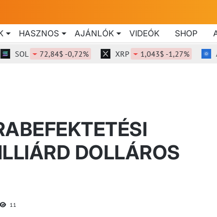
K
HASZNOS
AJÁNLÓK
VIDEÓK
SHOP
SOL
72,84$ -0,72%
XRP
1,043$ -1,27%
ADA
RABEFEKTETÉSI
ILLIÁRD DOLLÁROS
11