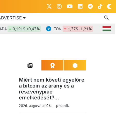
ADVERTISE
0,191$ +0,43%
TON
1,37$ -1,21%
DOT
0,8
Miért nem követi egyelőre
a bitcoin az arany és a
részvénypiac
emelkedését?...
2026. augusztus 06.
premik