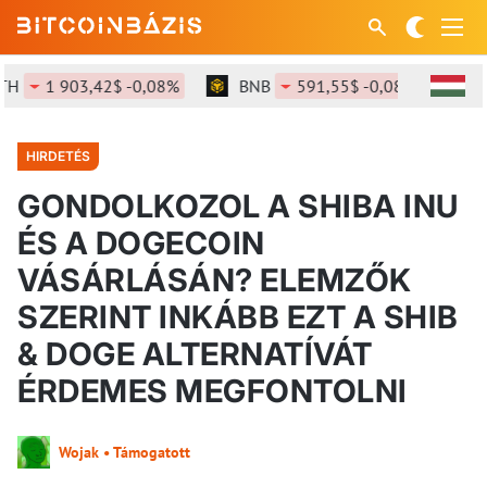
1 903,42$ -0,08%
BNB
591,55$ -0,08%
SOL
HIRDETÉS
GONDOLKOZOL A SHIBA INU
ÉS A DOGECOIN
VÁSÁRLÁSÁN? ELEMZŐK
SZERINT INKÁBB EZT A SHIB
& DOGE ALTERNATÍVÁT
ÉRDEMES MEGFONTOLNI
Wojak • Támogatott