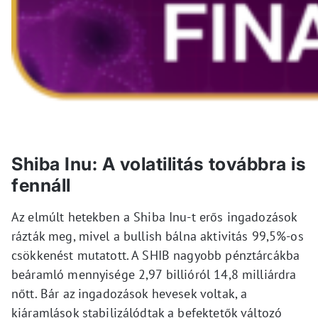
Shiba Inu: A volatilitás továbbra is
fennáll
Az elmúlt hetekben a Shiba Inu-t erős ingadozások
rázták meg, mivel a bullish bálna aktivitás 99,5%-os
csökkenést mutatott. A SHIB nagyobb pénztárcákba
beáramló mennyisége 2,97 billióról 14,8 milliárdra
nőtt. Bár az ingadozások hevesek voltak, a
kiáramlások stabilizálódtak a befektetők változó