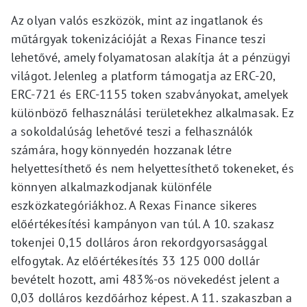
Az olyan valós eszközök, mint az ingatlanok és
műtárgyak tokenizációját a Rexas Finance teszi
lehetővé, amely folyamatosan alakítja át a pénzügyi
világot. Jelenleg a platform támogatja az ERC-20,
ERC-721 és ERC-1155 token szabványokat, amelyek
különböző felhasználási területekhez alkalmasak. Ez
a sokoldalúság lehetővé teszi a felhasználók
számára, hogy könnyedén hozzanak létre
helyettesíthető és nem helyettesíthető tokeneket, és
könnyen alkalmazkodjanak különféle
eszközkategóriákhoz. A Rexas Finance sikeres
előértékesítési kampányon van túl. A 10. szakasz
tokenjei 0,15 dolláros áron rekordgyorsasággal
elfogytak. Az előértékesítés 33 125 000 dollár
bevételt hozott, ami 483%-os növekedést jelent a
0,03 dolláros kezdőárhoz képest. A 11. szakaszban a