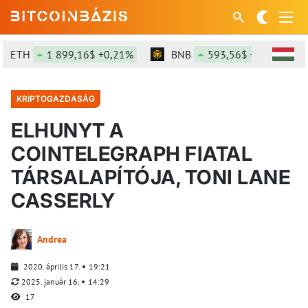
ETH
1 899,16$ +0,21%
BNB
593,56$ +0,06%
KRIPTOGAZDASÁG
ELHUNYT A
COINTELEGRAPH FIATAL
TÁRSALAPÍTÓJA, TONI LANE
CASSERLY
Andrea
2020. április 17.
19:21
2025. január 16.
14:29
17