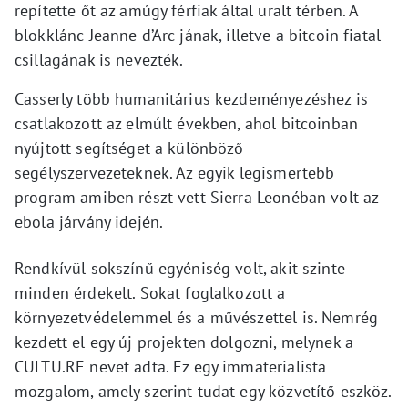
repítette őt az amúgy férfiak által uralt térben. A
blokklánc Jeanne d’Arc-jának, illetve a bitcoin fiatal
csillagának is nevezték.
Casserly több humanitárius kezdeményezéshez is
csatlakozott az elmúlt években, ahol bitcoinban
nyújtott segítséget a különböző
segélyszervezeteknek. Az egyik legismertebb
program amiben részt vett Sierra Leonéban volt az
ebola járvány idején.
Rendkívül sokszínű egyéniség volt, akit szinte
minden érdekelt. Sokat foglalkozott a
környezetvédelemmel és a művészettel is. Nemrég
kezdett el egy új projekten dolgozni, melynek a
CULTU.RE nevet adta. Ez egy immaterialista
mozgalom, amely szerint tudat egy közvetítő eszköz.