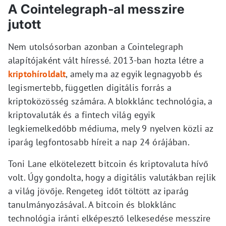
A Cointelegraph-al messzire
jutott
Nem utolsósorban azonban a Cointelegraph
alapítójaként vált híressé. 2013-ban hozta létre a
kriptohíroldalt
, amely ma az egyik legnagyobb és
legismertebb, független digitális forrás a
kriptoközösség számára. A blokklánc technológia, a
kriptovaluták és a fintech világ egyik
legkiemelkedőbb médiuma, mely 9 nyelven közli az
iparág legfontosabb híreit a nap 24 órájában.
Toni Lane elkötelezett bitcoin és kriptovaluta hívő
volt. Úgy gondolta, hogy a digitális valutákban rejlik
a világ jövője. Rengeteg időt töltött az iparág
tanulmányozásával. A bitcoin és blokklánc
technológia iránti elképesztő lelkesedése messzire