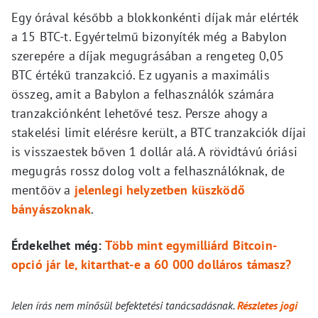
Egy órával később a blokkonkénti díjak már elérték
a 15 BTC-t. Egyértelmű bizonyíték még a Babylon
szerepére a díjak megugrásában a rengeteg 0,05
BTC értékű tranzakció. Ez ugyanis a maximális
összeg, amit a Babylon a felhasználók számára
tranzakciónként lehetővé tesz. Persze ahogy a
stakelési limit elérésre került, a BTC tranzakciók díjai
is visszaestek bőven 1 dollár alá. A rövidtávú óriási
megugrás rossz dolog volt a felhasználóknak, de
mentőöv a
jelenlegi helyzetben küszködő
bányászoknak
.
Érdekelhet még:
Több mint egymilliárd Bitcoin-
opció jár le, kitarthat-e a 60 000 dolláros támasz?
Jelen írás nem minősül befektetési tanácsadásnak.
Részletes jogi