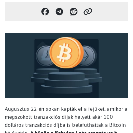
Augusztus 22-én sokan kapták el a fejüket, amikor a
megszokott tranzakciós díjak helyett akár 100
dolláros tranzakciós díjba is belefuthattak a Bitcoin
hálózatán.
A bűnös a Babylon Labs csapata volt,