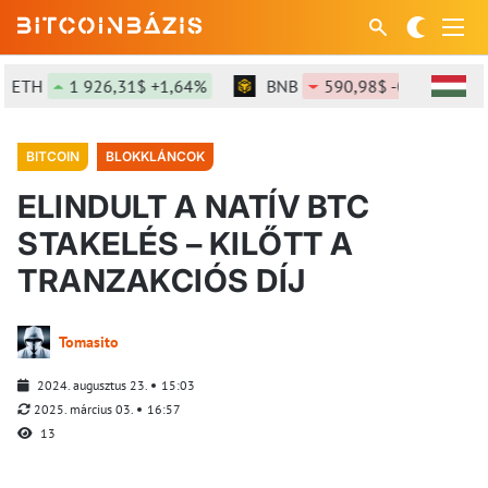
H
1 926,31$ +1,64%
BNB
590,98$ -0,11%
S
BITCOIN
BLOKKLÁNCOK
ELINDULT A NATÍV BTC
STAKELÉS – KILŐTT A
TRANZAKCIÓS DÍJ
Tomasito
2024. augusztus 23.
15:03
2025. március 03.
16:57
13