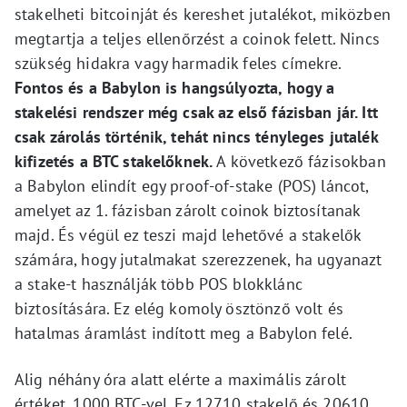
stakelheti bitcoinját és kereshet jutalékot, miközben
megtartja a teljes ellenőrzést a coinok felett. Nincs
szükség hidakra vagy harmadik feles címekre.
Fontos és a Babylon is hangsúlyozta, hogy a
stakelési rendszer még csak az első fázisban jár. Itt
csak zárolás történik, tehát nincs tényleges jutalék
kifizetés a BTC stakelőknek.
A következő fázisokban
a Babylon elindít egy proof-of-stake (POS) láncot,
amelyet az 1. fázisban zárolt coinok biztosítanak
majd. És végül ez teszi majd lehetővé a stakelők
számára, hogy jutalmakat szerezzenek, ha ugyanazt
a stake-t használják több POS blokklánc
biztosítására. Ez elég komoly ösztönző volt és
hatalmas áramlást indított meg a Babylon felé.
Alig néhány óra alatt elérte a maximális zárolt
értéket, 1000 BTC-vel. Ez 12710 stakelő és 20610