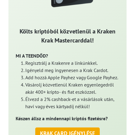
Költs kriptóból közvetlenül a Kraken
Krak Mastercarddal!
MI A TEENDŐD?
Regisztrálj a Krakenre a linkünkkel.
Igényeld meg ingyenesen a Krak Cardot.
Add hozzá Apple Payhez vagy Google Payhez.
Vásárolj közvetlenül Kraken egyenlegedről
akár 400+ kripto- és fiat eszközzel.
Élvezd a 2% cashback-et a vásárlások után,
havi vagy éves kártyadíj nélkül!
Készen állsz a mindennapi kriptós fizetésre?
KRAK CARD IGÉNYLÉSE