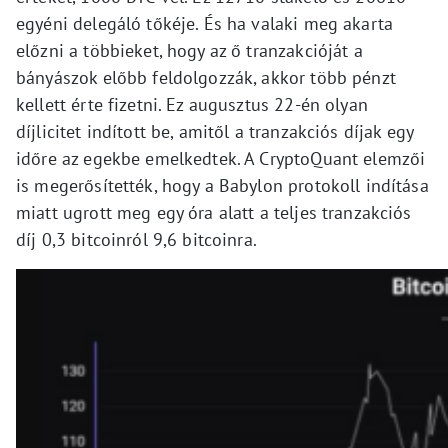
egyéni delegáló tőkéje. És ha valaki meg akarta
előzni a többieket, hogy az ő tranzakcióját a
bányászok előbb feldolgozzák, akkor több pénzt
kellett érte fizetni. Ez augusztus 22-én olyan
díjlicitet indított be, amitől a tranzakciós díjak egy
időre az egekbe emelkedtek. A CryptoQuant elemzői
is megerősítették, hogy a Babylon protokoll indítása
miatt ugrott meg egy óra alatt a teljes tranzakciós
díj 0,3 bitcoinról 9,6 bitcoinra.