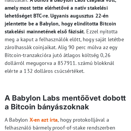
amely most tette elérhetővé a natív stakelési
lehetőséget BTC-re. Ugyanis augusztus 22-én
jelentette be a Babylon, hogy elindította Bitcoin
stakelési mainnetének első fázisát.
Ezzel nyitotta
meg a kaput a felhasználók előtt, hogy saját letétbe
zárolhassák coinjaikat. Alig 90 perc múlva az egy
Bitcoin-tranzakcióra jutó átlagos költség 0,26
dollárról megugorva a 857911. számú blokknál
elérte a 132 dolláros csúcsértéket.
A Babylon Labs mentőövet dobott
a Bitcoin bányászoknak
A Babylon
X-en azt írta
, hogy protokolljával a
felhasználó bármely proof-of-stake rendszerben