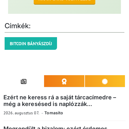
Címkék:
BITCOIN BÁNYÁSZDÍJ
Ezért ne keress rá a saját tárcacímedre –
még a keresésed is naplózzák...
2026. augusztus 07.
Tomasito
Megrendült a bizalom: ezért érdemes