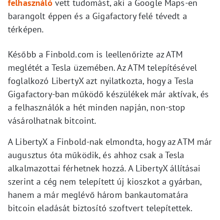
felhasználó
vett tudomást, aki a Google Maps-en
barangolt éppen és a Gigafactory felé tévedt a
térképen.
Később a Finbold.com is leellenőrizte az ATM
meglétét a Tesla üzemében. Az ATM telepítésével
foglalkozó LibertyX azt nyilatkozta, hogy a Tesla
Gigafactory-ban működő készülékek már aktívak, és
a felhasználók a hét minden napján, non-stop
vásárolhatnak bitcoint.
A LibertyX a Finbold-nak elmondta, hogy az ATM már
augusztus óta működik, és ahhoz csak a Tesla
alkalmazottai férhetnek hozzá. A LibertyX állításai
szerint a cég nem telepített új kioszkot a gyárban,
hanem a már meglévő három bankautomatára
bitcoin eladását biztosító szoftvert telepítettek.