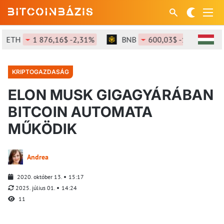
ETH
1 876,16$ -2,31%
BNB
600,03$ -1,33%
KRIPTOGAZDASÁG
ELON MUSK GIGAGYÁRÁBAN
BITCOIN AUTOMATA
MŰKÖDIK
Andrea
2020. október 13.
15:17
2025. július 01.
14:24
11