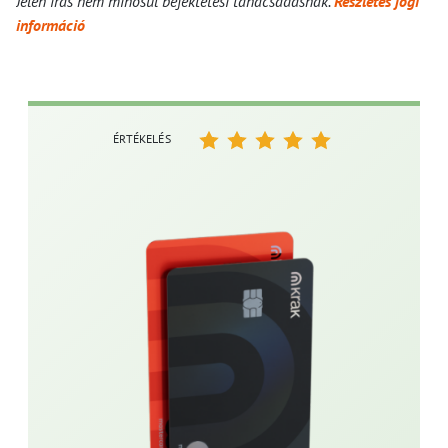
Jelen írás nem minősül befektetési tanácsadásnak.
Részletes jogi
információ
ÉRTÉKELÉS