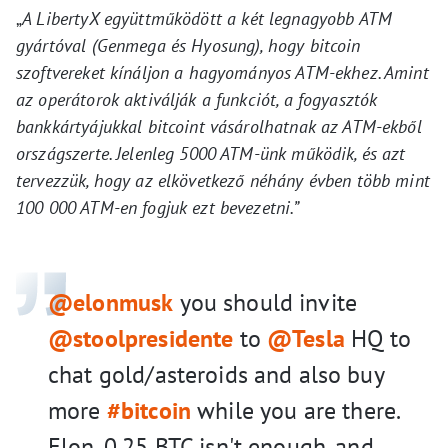
„
A LibertyX együttműködött a két legnagyobb ATM
gyártóval (Genmega és Hyosung), hogy bitcoin
szoftvereket kínáljon a hagyományos ATM-ekhez. Amint
az operátorok aktiválják a funkciót, a fogyasztók
bankkártyájukkal bitcoint vásárolhatnak az ATM-ekből
országszerte. Jelenleg 5000 ATM-ünk működik, és azt
tervezzük, hogy az elkövetkező néhány évben több mint
100 000 ATM-en fogjuk ezt bevezetni.”
@elonmusk
you should invite
@stoolpresidente
to
@Tesla
HQ to
chat gold/asteroids and also buy
more
#bitcoin
while you are there.
Elon, 0.25 BTC isn't enough, and