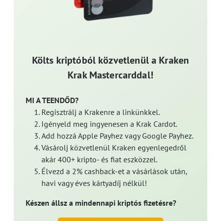
Költs kriptóból közvetlenül a Kraken
Krak Mastercarddal!
MI A TEENDŐD?
Regisztrálj a Krakenre a linkünkkel.
Igényeld meg ingyenesen a Krak Cardot.
Add hozzá Apple Payhez vagy Google Payhez.
Vásárolj közvetlenül Kraken egyenlegedről
akár 400+ kripto- és fiat eszközzel.
Élvezd a 2% cashback-et a vásárlások után,
havi vagy éves kártyadíj nélkül!
Készen állsz a mindennapi kriptós fizetésre?