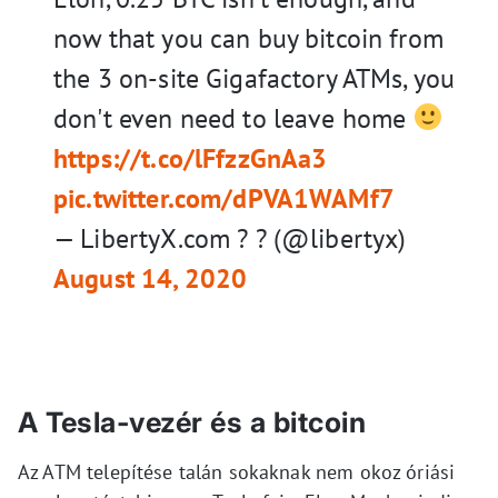
now that you can buy bitcoin from
the 3 on-site Gigafactory ATMs, you
don't even need to leave home
https://t.co/lFfzzGnAa3
pic.twitter.com/dPVA1WAMf7
— LibertyX.com ? ? (@libertyx)
August 14, 2020
A Tesla-vezér és a bitcoin
Az ATM telepítése talán sokaknak nem okoz óriási