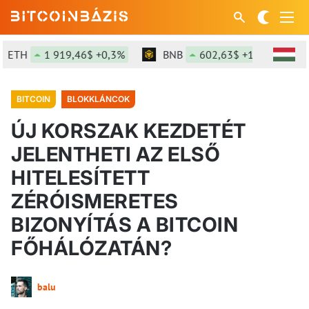
ETH
1 919,46$ +0,3%
BNB
602,63$ +1,47%
S
BITCOIN
BLOKKLÁNCOK
ÚJ KORSZAK KEZDETÉT
JELENTHETI AZ ELSŐ
HITELESÍTETT
ZÉRÓISMERETES
BIZONYÍTÁS A BITCOIN
FŐHÁLÓZATÁN?
balu