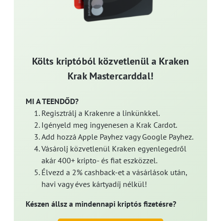
Költs kriptóból közvetlenül a Kraken
Krak Mastercarddal!
MI A TEENDŐD?
Regisztrálj a Krakenre a linkünkkel.
Igényeld meg ingyenesen a Krak Cardot.
Add hozzá Apple Payhez vagy Google Payhez.
Vásárolj közvetlenül Kraken egyenlegedről
akár 400+ kripto- és fiat eszközzel.
Élvezd a 2% cashback-et a vásárlások után,
havi vagy éves kártyadíj nélkül!
Készen állsz a mindennapi kriptós fizetésre?