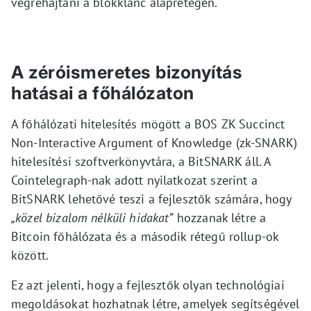
végrehajtani a blokklánc alaprétegén.
A zéróismeretes bizonyítás
hatásai a főhálózaton
A főhálózati hitelesítés mögött a BOS ZK Succinct
Non-Interactive Argument of Knowledge (zk-SNARK)
hitelesítési szoftverkönyvtára, a BitSNARK áll. A
Cointelegraph-nak adott nyilatkozat szerint a
BitSNARK lehetővé teszi a fejlesztők számára, hogy
„közel bizalom nélküli hidakat”
hozzanak létre a
Bitcoin főhálózata és a második rétegű rollup-ok
között.
Ez azt jelenti, hogy a fejlesztők olyan technológiai
megoldásokat hozhatnak létre, amelyek segítségével