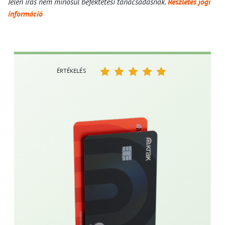
Jelen írás nem minősül befektetési tanácsadásnak.
Részletes jogi
információ
ÉRTÉKELÉS