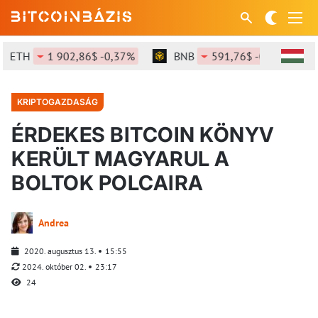
ETH
1 902,86$ -0,37%
BNB
591,76$ -0,34%
KRIPTOGAZDASÁG
ÉRDEKES BITCOIN KÖNYV
KERÜLT MAGYARUL A
BOLTOK POLCAIRA
Andrea
2020. augusztus 13.
15:55
2024. október 02.
23:17
24