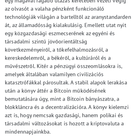
egy magával ragadó utazás keretében vezeti végig
az olvasót a valaha pénzként funkcionáló
technológiák világán a bartelltől az aranystandarden
át, az államadósság kialakulásig. Emellett utat nyit
egy közgazdasági eszmecserének az egyéni és
társadalmi szintű jövőorientáltság
következményeiről, a tőkefelhalmozásról, a
kereskedelemről, a békéről, a kultúráról és a
művészetről. Kitér a pénzügyi összeomlásokra is,
amelyek általában valamilyen civilizációs
katasztrófákkal párosultak. A stabil alapok lerakása
után a könyv áttér a Bitcoin működésének
bemutatására úgy, mint a Bitcoin bányászatra, a
blokkláncra és a decentralizációra. A könyv kielemzi
azt is, hogy nemcsak gazdasági, hanem polikai és
társadalmi változásokat is hozott a kriptovaluta a
mindennapjainkba.