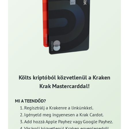
Költs kriptóból közvetlenül a Kraken
Krak Mastercarddal!
MI A TEENDŐD?
Regisztrálj a Krakenre a linkünkkel.
Igényeld meg ingyenesen a Krak Cardot.
Add hozzá Apple Payhez vagy Google Payhez.
Vásárolj közvetlenül Kraken egyenlegedről