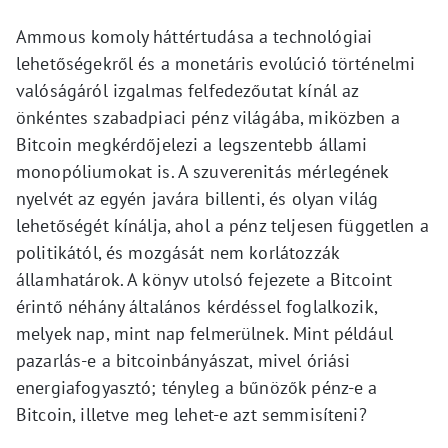
Ammous komoly háttértudása a technológiai
lehetőségekről és a monetáris evolúció történelmi
valóságáról izgalmas felfedezőutat kínál az
önkéntes szabadpiaci pénz világába, miközben a
Bitcoin megkérdőjelezi a legszentebb állami
monopóliumokat is. A szuverenitás mérlegének
nyelvét az egyén javára billenti, és olyan világ
lehetőségét kínálja, ahol a pénz teljesen független a
politikától, és mozgását nem korlátozzák
államhatárok. A könyv utolsó fejezete a Bitcoint
érintő néhány általános kérdéssel foglalkozik,
melyek nap, mint nap felmerülnek. Mint például
pazarlás-e a bitcoinbányászat, mivel óriási
energiafogyasztó; tényleg a bűnözők pénz-e a
Bitcoin, illetve meg lehet-e azt semmisíteni?