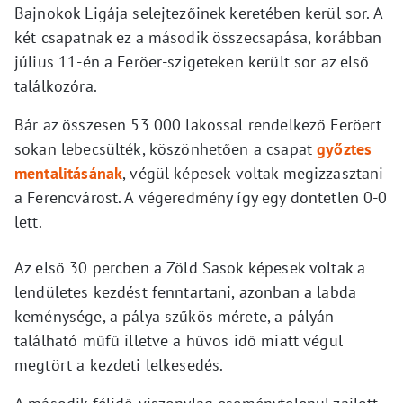
Bajnokok Ligája selejtezőinek keretében kerül sor. A
két csapatnak ez a második összecsapása, korábban
július 11-én a Feröer-szigeteken került sor az első
találkozóra.
Bár az összesen 53 000 lakossal rendelkező Feröert
sokan lebecsülték, köszönhetően a csapat
győztes
mentalitásának
, végül képesek voltak megizzasztani
a Ferencvárost. A végeredmény így egy döntetlen 0-0
lett.
Az első 30 percben a Zöld Sasok képesek voltak a
lendületes kezdést fenntartani, azonban a labda
keménysége, a pálya szűkös mérete, a pályán
található műfű illetve a hűvös idő miatt végül
megtört a kezdeti lelkesedés.