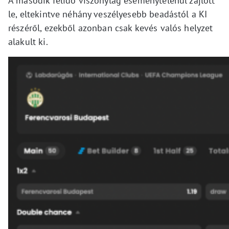
A második félidő viszonylag eseménytelenül zajlott
le, eltekintve néhány veszélyesebb beadástól a KI
részéről, ezekből azonban csak kevés valós helyzet
alakult ki.