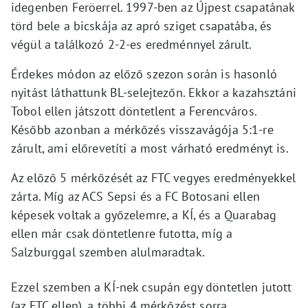
idegenben Feröerrel. 1997-ben az Újpest csapatának
törd bele a bicskája az apró sziget csapatába, és
végül a találkozó 2-2-es eredménnyel zárult.
Érdekes módon az előző szezon során is hasonló
nyitást láthattunk BL-selejtezőn. Ekkor a kazahsztáni
Tobol ellen játszott döntetlent a Ferencváros.
Később azonban a mérkőzés visszavágója 5:1-re
zárult, ami előrevetíti a most várható eredményt is.
Az előző 5 mérkőzését az FTC vegyes eredményekkel
zárta. Míg az ACS Sepsi és a FC Botosani ellen
képesek voltak a győzelemre, a KÍ, és a Quarabag
ellen már csak döntetlenre futotta, míg a
Salzburggal szemben alulmaradtak.
Ezzel szemben a KÍ-nek csupán egy döntetlen jutott
(az FTC ellen), a többi 4 mérkőzést sorra