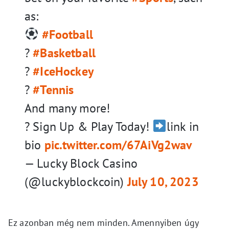
as:
#Football
?
#Basketball
?
#IceHockey
?
#Tennis
And many more!
? Sign Up & Play Today!
link in
bio
pic.twitter.com/67AiVg2wav
— Lucky Block Casino
(@luckyblockcoin)
July 10, 2023
Ez azonban még nem minden. Amennyiben úgy