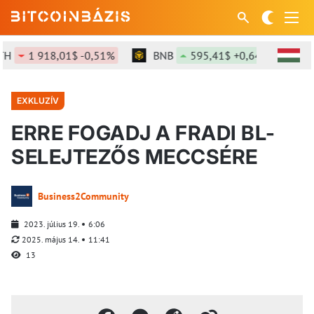
1 918,01$ -0,51%
BNB
595,41$ +0,64%
SOL
EXKLUZÍV
ERRE FOGADJ A FRADI BL-
SELEJTEZŐS MECCSÉRE
Business2Community
2023. július 19.
6:06
2025. május 14.
11:41
13