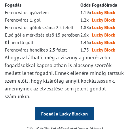
Fogadás
Odds
Fogadóiroda
Ferencváros győzelem
1.19x
Lucky Block
Ferencváros 1. gól
1.2x
Lucky Block
Ferencváros gólok száma 2.5 felett
1.88x
Lucky Block
Első gól a mérkőzés első 15 percében
2.6x
Lucky Block
KÍ nem lő gólt
1.46x
Lucky Block
Ferencváros hendikep 2.5 felett
1.75
Lucky Block
Ahogy az látható, még a viszonylag merészebb
fogadásokkal kapcsolatban is alacsony szorzók
mellett lehet fogadni. Ennek ellenére mindig tartsuk
szem előtt, hogy kizárólag annyit kockáztassunk,
amennyinek az elvesztése sem jelent gondot
számunkra.
Fogadj a Lucky Blockon
18+. Kérjük felelősségteljesen játssz!