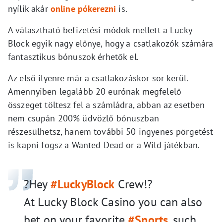
nyílik akár
online pókerezni
is.
A választható befizetési módok mellett a Lucky
Block egyik nagy előnye, hogy a csatlakozók számára
fantasztikus bónuszok érhetők el.
Az első ilyenre már a csatlakozáskor sor kerül.
Amennyiben legalább 20 eurónak megfelelő
összeget töltesz fel a számládra, abban az esetben
nem csupán 200% üdvözlő bónuszban
részesülhetsz, hanem további 50 ingyenes pörgetést
is kapni fogsz a Wanted Dead or a Wild játékban.
?Hey
#LuckyBlock
Crew!?
At Lucky Block Casino you can also
bet on your favorite
#Sports
, such