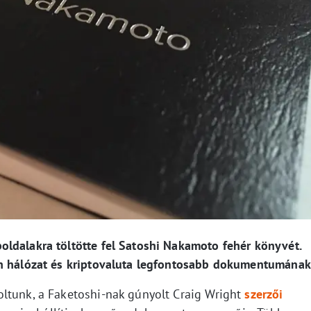
ldalakra töltötte fel Satoshi Nakamoto fehér könyvét.
in hálózat és kriptovaluta legfontosabb dokumentumának
ltunk, a Faketoshi-nak gúnyolt Craig Wright
szerzői