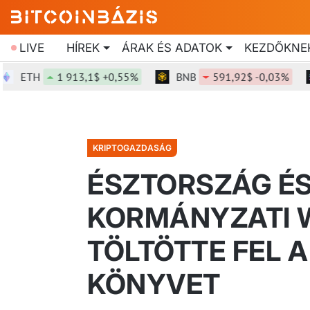
LIVE
HÍREK
ÁRAK ÉS ADATOK
KEZDŐKNE
ETH
1 913,1$ +0,55%
BNB
591,92$ -0,03%
S
KRIPTOGAZDASÁG
ÉSZTORSZÁG É
KORMÁNYZATI 
TÖLTÖTTE FEL A
KÖNYVET