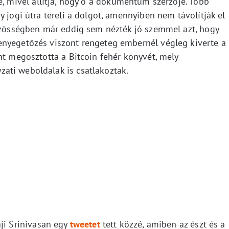
e, mivel állítja, hogy ő a dokumentum szerzője. Több
y jogi útra tereli a dolgot, amennyiben nem távolítják el
közösségben már eddig sem nézték jó szemmel azt, hogy
enyegetőzés viszont rengeteg embernél végleg kiverte a
nt megosztotta a Bitcoin fehér könyvét, mely
ati weboldalak is csatlakoztak.
ji Srinivasan egy
tweetet
tett közzé, amiben az észt és a