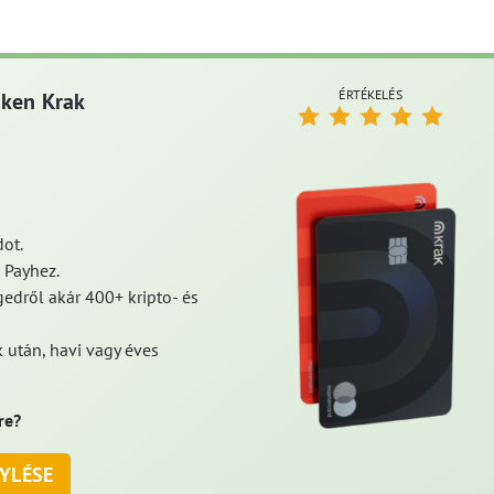
ÉRTÉKELÉS
aken Krak
ot.
 Payhez.
edről akár 400+ kripto- és
 után, havi vagy éves
re?
YLÉSE