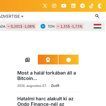
ADVERTISE
0,201$ -1,08%
TON
1,35$ -1,73%
DOT
0,8
Most a halál torkában áll a
Bitcoin...
2026. augusztus 07.
Zsófi
Hatalmi harc alakult ki az
Ondo Finance-nél az