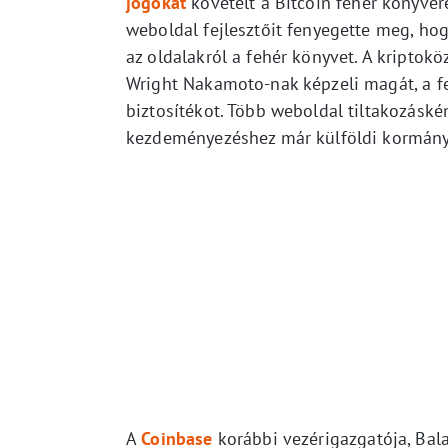
jogokat
követelt a Bitcoin fehér könyvér
weboldal fejlesztőit fenyegette meg, hog
az oldalakról a fehér könyvet. A kripto
Wright Nakamoto-nak képzeli magát, a f
biztosítékot. Több weboldal tiltakozáské
kezdeményezéshez már külföldi kormányz
A
Coinbase
korábbi vezérigazgatója, Bala