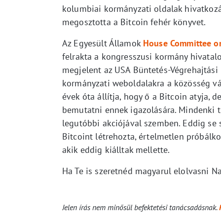
kolumbiai kormányzati oldalak hivatkozá
megosztotta a Bitcoin fehér könyvet.
Az Egyesült Államok
House Committee on
felrakta a kongresszusi kormány hivatal
megjelent az USA Büntetés-Végrehajtási B
kormányzati weboldalakra a közösség vál
évek óta állítja, hogy ő a Bitcoin atyja,
bemutatni ennek igazolására. Mindenki t
legutóbbi akciójával szemben. Eddig se s
Bitcoint létrehozta, értelmetlen próbálk
akik eddig kiálltak mellette.
Ha Te is szeretnéd magyarul elolvasni N
Jelen írás nem minősül befektetési tanácsadásnak.