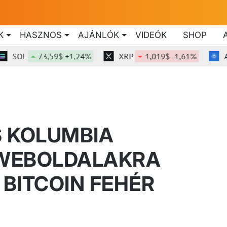
K
HASZNOS
AJÁNLÓK
VIDEÓK
SHOP
OL
73,59$ +1,24%
XRP
1,019$ -1,61%
ADA
S KOLUMBIA
WEBOLDALAKRA
 BITCOIN FEHÉR