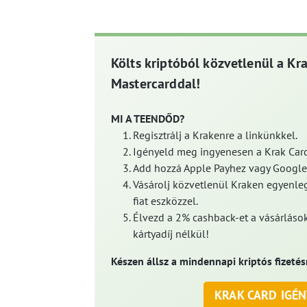
Költs kriptóból közvetlenül a Kr
Mastercarddal!
MI A TEENDŐD?
Regisztrálj a Krakenre a linkünkkel.
Igényeld meg ingyenesen a Krak Card
Add hozzá Apple Payhez vagy Google
Vásárolj közvetlenül Kraken egyenleg
fiat eszközzel.
Élvezd a 2% cashback-et a vásárlások
kártyadíj nélkül!
Készen állsz a mindennapi kriptós fizetés
KRAK CARD IGÉN