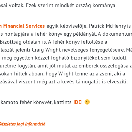
sai voltak. Ezek szerint mindkét ország kormánya
 Financial Services
egyik képviselője, Patrick McHenry is
os honlapjára a fehér könyv egy példányát. A dokumentu
izottság oldalán is. A fehér könyv feltöltése a
aszát jelenti Craig Wright nevetséges fenyegetéseire. M
 de még egyetlen kézzel fogható bizonyítékot sem tudott
ürelme fogytán, amit jól mutat az emberek összefogása 
okan hittek abban, hogy Wright lenne az a zseni, aki a
ozásával viszont még azt a kevés támogatót is elveszíti,
akamoto fehér könyvét, kattints
IDE
!
Részletes jogi információ