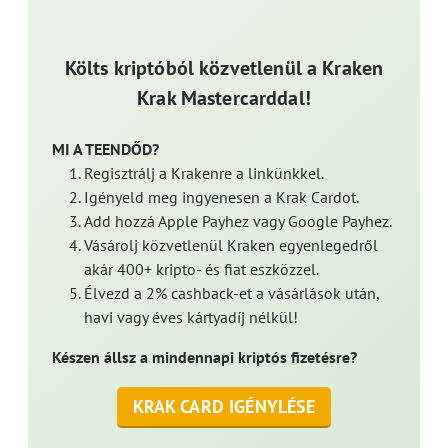
Költs kriptóból közvetlenül a Kraken
Krak Mastercarddal!
MI A TEENDŐD?
Regisztrálj a Krakenre a linkünkkel.
Igényeld meg ingyenesen a Krak Cardot.
Add hozzá Apple Payhez vagy Google Payhez.
Vásárolj közvetlenül Kraken egyenlegedről
akár 400+ kripto- és fiat eszközzel.
Élvezd a 2% cashback-et a vásárlások után,
havi vagy éves kártyadíj nélkül!
Készen állsz a mindennapi kriptós fizetésre?
KRAK CARD IGÉNYLÉSE