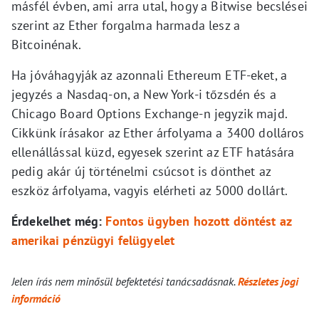
másfél évben, ami arra utal, hogy a Bitwise becslései
szerint az Ether forgalma harmada lesz a
Bitcoinénak.
Ha jóváhagyják az azonnali Ethereum ETF-eket, a
jegyzés a Nasdaq-on, a New York-i tőzsdén és a
Chicago Board Options Exchange-n jegyzik majd.
Cikkünk írásakor az Ether árfolyama a 3400 dolláros
ellenállással küzd, egyesek szerint az ETF hatására
pedig akár új történelmi csúcsot is dönthet az
eszköz árfolyama, vagyis elérheti az 5000 dollárt.
Érdekelhet még:
Fontos ügyben hozott döntést az
amerikai pénzügyi felügyelet
Jelen írás nem minősül befektetési tanácsadásnak.
Részletes jogi
információ