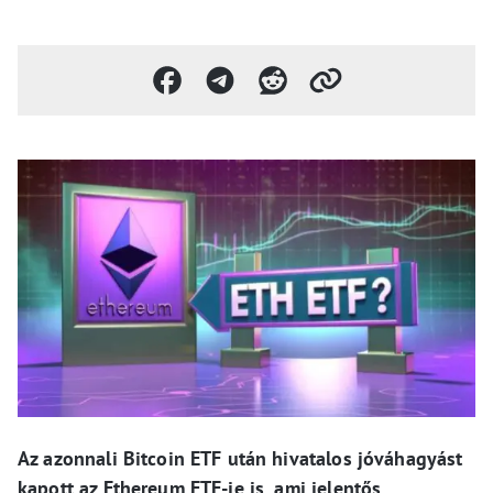
Az azonnali Bitcoin ETF után hivatalos jóváhagyást
kapott az Ethereum ETF-je is, ami jelentős