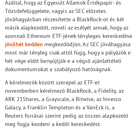
Azáltal, hogy az Egyesült Államok Értékpapír- és
Tőzsdefelügyelete, vagyis az SEC előzetes
jóváhagyásban részesítette a BlackRock-ot és két
másik alapkezelőt, növeli az esélyét annak, hogy az
azonnali Ethereum ETF-jének tényleges kereskedése
jövőhét kedden
megkezdődjön. Az SEC jóváhagyása
most már tényleg csak attól függ, hogy a pályázók e
hét vége előtt benyújtják-e a végső ajánlattételi
dokumentumokat a szabályozó hatóságnak.
A kérelmezők között szerepel az ETF-et
novemberben kérelmező BlackRock, a Fidelity, az
ARK 21Shares, a Grayscale, a Bitwise, az Invesco
Galacy, a Franklin Templeton és a VanEck is, a
Reuters forrásai szerint pedig az összes alapkezelő
meg fogja kezdeni a keddi kereskedést.