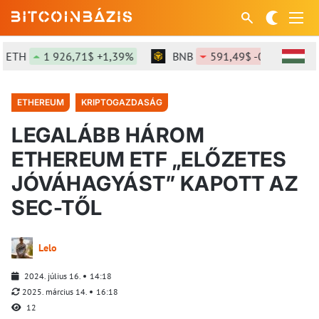
TH
1 926,71$ +1,39%
BNB
591,49$ -0,06%
S
ETHEREUM
KRIPTOGAZDASÁG
LEGALÁBB HÁROM
ETHEREUM ETF „ELŐZETES
JÓVÁHAGYÁST” KAPOTT AZ
SEC-TŐL
Lelo
2024. július 16.
14:18
2025. március 14.
16:18
12