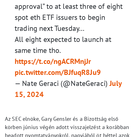
approval” to at least three of eight
spot eth ETF issuers to begin
trading next Tuesday…
All eight expected to launch at
same time tho.
https://t.co/ngACRMnjJr
pic.twitter.com/BJfuqR8Ju9
— Nate Geraci (@NateGeraci)
July
15, 2024
Az SEC elnöke, Gary Gensler és a Bizottság első
körben június végén adott visszajelzést a korábban
beadott nyomtatványokról, nagyjából öt héttel azok