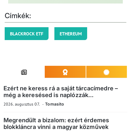
Címkék:
BLACKROCK ETF
ETHEREUM
Ezért ne keress rá a saját tárcacímedre –
még a keresésed is naplózzák...
2026. augusztus 07.
Tomasito
Megrendült a bizalom: ezért érdemes
blokkláncra vinni a magyar közművek