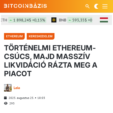
H
1 898,24$ +0,13%
BNB
593,35$ +0,02%
S
ETHEREUM
KERESKEDELEM
TÖRTÉNELMI ETHEREUM-
CSÚCS, MAJD MASSZÍV
LIKVIDÁCIÓ RÁZTA MEG A
PIACOT
Lelo
2025. augusztus 25.
18:03
293