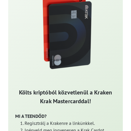
Költs kriptóból közvetlenül a Kraken
Krak Mastercarddal!
MI A TEENDŐD?
Regisztrálj a Krakenre a linkünkkel.
Igényeld meg ingyenesen a Krak Cardot.