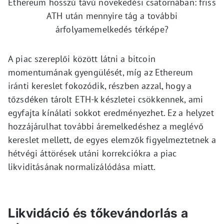
Ethereum hosszú távú növekedési csatornában: friss
ATH után mennyire tág a további
árfolyamemelkedés térképe?
A piac szereplői között látni a bitcoin
momentumának gyengülését, míg az Ethereum
iránti kereslet fokozódik, részben azzal, hogy a
tőzsdéken tárolt ETH-k készletei csökkennek, ami
egyfajta kínálati sokkot eredményezhet. Ez a helyzet
hozzájárulhat további áremelkedéshez a meglévő
kereslet mellett, de egyes elemzők figyelmeztetnek a
hétvégi áttörések utáni korrekciókra a piac
likviditásának normalizálódása miatt.
Likvidáció és tőkevándorlás a