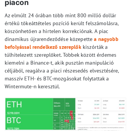
piacon
Az elmúlt 24 órában több mint 800 millió dollár
értékű tőkeáttételes pozíció került felszámolásra,
köszönhetően a hirtelen korrekciónak. A piac
dinamikus újrarendeződése közepette
a nagyobb
befolyással rendelkező szereplők
kiszórták a
túlhitelezett szereplőket. Többek között érdemes
kiemelni a Binance-t, akik pusztán manipuláció
céljából, reagálva a piaci részesedés elvesztésére,
masszív ETH- és BTC-mozgásokat folytattak a
Wintermute-n keresztül.