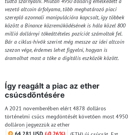
tudta szárnyalni. Miután 4950 dollárig emelkedett a
vezető altcoin árfolyama, több meghatározó piaci
szereplő azonnali manipulációra kapcsolt, így többek
között a Binance közreműködésének is hála közel 800
millió dollárnyi tőkeáttételes pozíciót számoltak fel.
Bár a ciklus-hívők szerint még messze az idei altcoin
szezon vége, érdemes lehet figyelni, hogyan is
áramolhat most a tőke a digitális eszközök között.
Így reagált a piac az ether
csúcsdöntésére
A 2021 novemberében elért 4878 dolláros
történelmi csúcs megdöntését követően most 4950
dolláron jegyezzük az ether
64 281 USD
(-0,26%)
(ETH) új csúcsát. Ezt