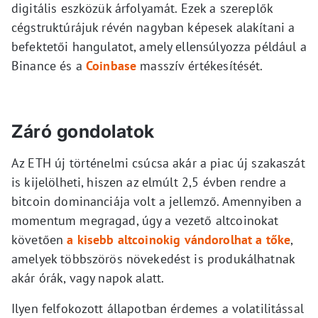
digitális eszközük árfolyamát. Ezek a szereplők
cégstruktúrájuk révén nagyban képesek alakítani a
befektetői hangulatot, amely ellensúlyozza például a
Binance és a
Coinbase
masszív értékesítését.
Záró gondolatok
Az ETH új történelmi csúcsa akár a piac új szakaszát
is kijelölheti, hiszen az elmúlt 2,5 évben rendre a
bitcoin dominanciája volt a jellemző. Amennyiben a
momentum megragad, úgy a vezető altcoinokat
követően
a kisebb altcoinokig vándorolhat a tőke
,
amelyek többszörös növekedést is produkálhatnak
akár órák, vagy napok alatt.
Ilyen felfokozott állapotban érdemes a volatilitással