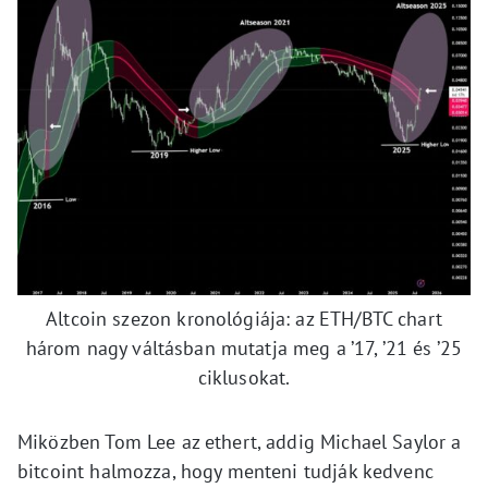
Altcoin szezon kronológiája: az ETH/BTC chart
három nagy váltásban mutatja meg a ’17, ’21 és ’25
ciklusokat.
Miközben Tom Lee az ethert, addig Michael Saylor a
bitcoint halmozza, hogy menteni tudják kedvenc