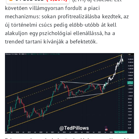
követően villámgyorsan fordult a piaci
mechanizmus: sokan profitrealizálásba kezdtek, az
új történelmi csúcs pedig előbb-utóbb át kell
alakuljon egy pszichológiai ellenállássá, ha a
trended tartani kívánják a befektetők.