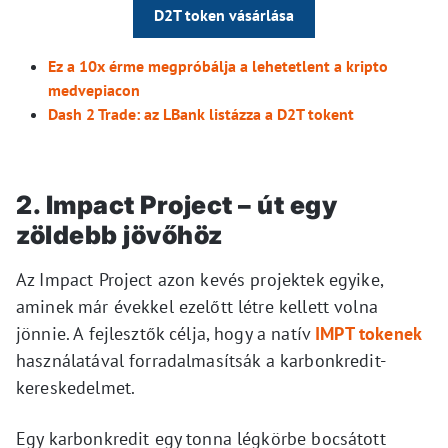
D2T token vásárlása
Ez a 10x érme megpróbálja a lehetetlent a kripto
medvepiacon
Dash 2 Trade: az LBank listázza a D2T tokent
2. Impact Project – út egy
zöldebb jövőhöz
Az Impact Project azon kevés projektek egyike,
aminek már évekkel ezelőtt létre kellett volna
jönnie. A fejlesztők célja, hogy a natív
IMPT tokenek
használatával forradalmasítsák a karbonkredit-
kereskedelmet.
Egy karbonkredit egy tonna légkörbe bocsátott