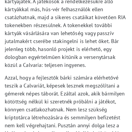
kártyajáték. A játékosok a rendelkezésükre álló
kártyákkal más, hús-vér felhasználók ellen
csatázhatnak, majd a sikeres csatáikat követően RIA
tokenekben részesülnek. A tokenekkel további
kártyák vásárlására van lehetőség vagy passzív
jutalmakért cserébe stakingelni is lehet őket. Bár
jelenleg több, hasonló projekt is elérhető, egy
dologban egyértelműen kitűnik a versenytársak
közül a Calvaria: teljesen ingyenes.
Azzal, hogy a fejlesztők bárki számára elérhetővé
teszik a Calvariát, képesek lesznek megszólítani a
gémerek népes táborát. Ezáltal azok, akik bármilyen
kötöttség nélkül ki szeretnék próbálni a játékot,
könnyen csatlakozhatnak. Nem lesz szükség
kriptotárca létrehozására és semmilyen befizetést
nem kell végrehajtani. Pusztán annyi dolga lesz a