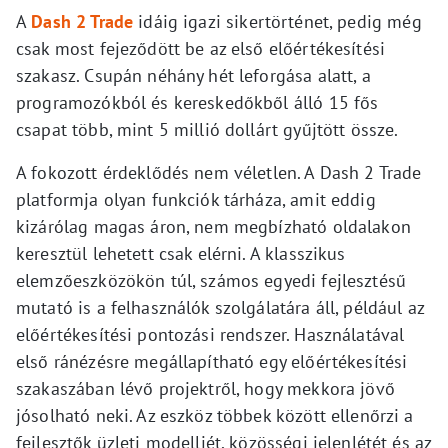
A
Dash 2 Trade
idáig igazi sikertörténet, pedig még
csak most fejeződött be az első előértékesítési
szakasz. Csupán néhány hét leforgása alatt, a
programozókból és kereskedőkből álló 15 fős
csapat több, mint 5 millió dollárt gyűjtött össze.
A fokozott érdeklődés nem véletlen. A Dash 2 Trade
platformja olyan funkciók tárháza, amit eddig
kizárólag magas áron, nem megbízható oldalakon
keresztül lehetett csak elérni. A klasszikus
elemzőeszközökön túl, számos egyedi fejlesztésű
mutató is a felhasználók szolgálatára áll, például az
előértékesítési pontozási rendszer. Használatával
első ránézésre megállapítható egy előértékesítési
szakaszában lévő projektről, hogy mekkora jövő
jósolható neki. Az eszköz többek között ellenőrzi a
fejlesztők üzleti modelljét, közösségi jelenlétét és az