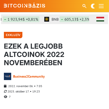
 923,94$ +0,81%
BNB
605,13$ +2,3%
SOL
7
EXKLUZÍV
EZEK A LEGJOBB
ALTCOINOK 2022
NOVEMBERÉBEN
Business2Community
2022. november 06.
7:05
2025. október 17.
19:23
7