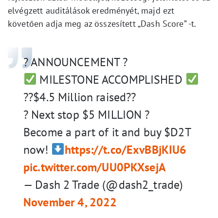
elvégzett auditálások eredményét, majd ezt
követően adja meg az összesített „Dash Score” -t.
? ANNOUNCEMENT ?
MILESTONE ACCOMPLISHED
??$4.5 Million raised??
? Next stop $5 MILLION ?
Become a part of it and buy $D2T
now!
https://t.co/ExvBBjKIU6
pic.twitter.com/UU0PKXsejA
— Dash 2 Trade (@dash2_trade)
November 4, 2022