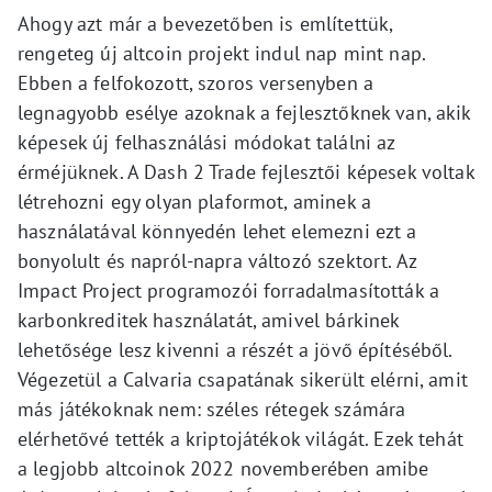
Ahogy azt már a bevezetőben is említettük,
rengeteg új altcoin projekt indul nap mint nap.
Ebben a felfokozott, szoros versenyben a
legnagyobb esélye azoknak a fejlesztőknek van, akik
képesek új felhasználási módokat találni az
érméjüknek. A Dash 2 Trade fejlesztői képesek voltak
létrehozni egy olyan plaformot, aminek a
használatával könnyedén lehet elemezni ezt a
bonyolult és napról-napra változó szektort. Az
Impact Project programozói forradalmasították a
karbonkreditek használatát, amivel bárkinek
lehetősége lesz kivenni a részét a jövő építéséből.
Végezetül a Calvaria csapatának sikerült elérni, amit
más játékoknak nem: széles rétegek számára
elérhetővé tették a kriptojátékok világát. Ezek tehát
a legjobb altcoinok 2022 novemberében amibe