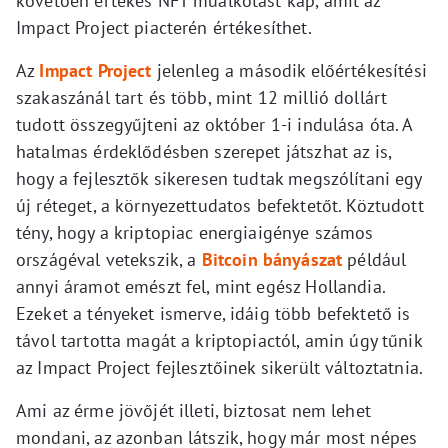
követően értékes NFT műalkotást kap, amit az
Impact Project piacterén értékesíthet.
Az
Impact Project
jelenleg a második előértékesítési
szakaszánál tart és több, mint 12 millió dollárt
tudott összegyűjteni az október 1-i indulása óta. A
hatalmas érdeklődésben szerepet játszhat az is,
hogy a fejlesztők sikeresen tudtak megszólítani egy
új réteget, a környezettudatos befektetőt. Köztudott
tény, hogy a kriptopiac energiaigénye számos
országéval vetekszik, a
Bitcoin bányászat
például
annyi áramot emészt fel, mint egész Hollandia.
Ezeket a tényeket ismerve, idáig több befektető is
távol tartotta magát a kriptopiactól, amin úgy tűnik
az Impact Project fejlesztőinek sikerült változtatnia.
Ami az érme jövőjét illeti, biztosat nem lehet
mondani, az azonban látszik, hogy már most népes