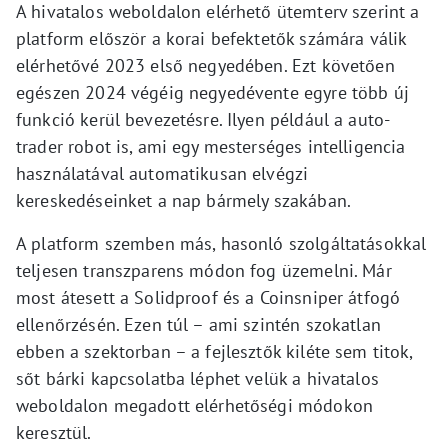
A hivatalos weboldalon elérhető ütemterv szerint a
platform először a korai befektetők számára válik
elérhetővé 2023 első negyedében. Ezt követően
egészen 2024 végéig negyedévente egyre több új
funkció kerül bevezetésre. Ilyen például a auto-
trader robot is, ami egy mesterséges intelligencia
használatával automatikusan elvégzi
kereskedéseinket a nap bármely szakában.
A platform szemben más, hasonló szolgáltatásokkal
teljesen transzparens módon fog üzemelni. Már
most átesett a Solidproof és a Coinsniper átfogó
ellenőrzésén. Ezen túl – ami szintén szokatlan
ebben a szektorban – a fejlesztők kiléte sem titok,
sőt bárki kapcsolatba léphet velük a hivatalos
weboldalon megadott elérhetőségi módokon
keresztül.