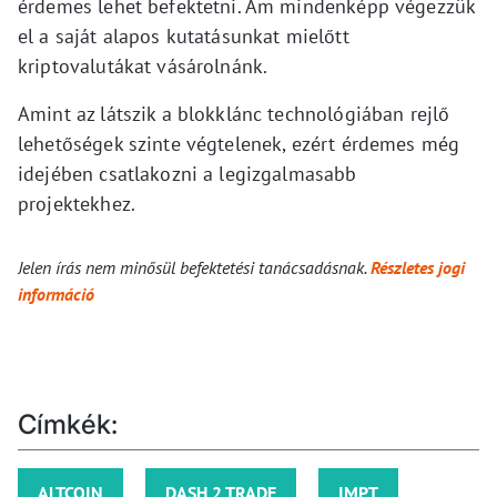
érdemes lehet befektetni. Ám mindenképp végezzük
el a saját alapos kutatásunkat mielőtt
kriptovalutákat vásárolnánk.
Amint az látszik a blokklánc technológiában rejlő
lehetőségek szinte végtelenek, ezért érdemes még
idejében csatlakozni a legizgalmasabb
projektekhez.
Jelen írás nem minősül befektetési tanácsadásnak.
Részletes jogi
információ
Címkék:
ALTCOIN
DASH 2 TRADE
IMPT