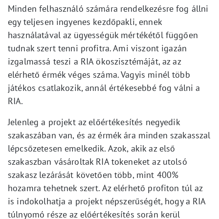
Minden felhasználó számára rendelkezésre fog állni
egy teljesen ingyenes kezdőpakli, ennek
használatával az ügyességük mértékétől függően
tudnak szert tenni profitra. Ami viszont igazán
izgalmassá teszi a RIA ökoszisztémáját, az az
elérhető érmék véges száma. Vagyis minél több
játékos csatlakozik, annál értékesebbé fog válni a
RIA.
Jelenleg a projekt az előértékesítés negyedik
szakaszában van, és az érmék ára minden szakasszal
lépcsőzetesen emelkedik. Azok, akik az első
szakaszban vásároltak RIA tokeneket az utolsó
szakasz lezárását követően több, mint 400%
hozamra tehetnek szert. Az elérhető profiton túl az
is indokolhatja a projekt népszerűségét, hogy a RIA
túlnyomó része az előértékesítés során kerül