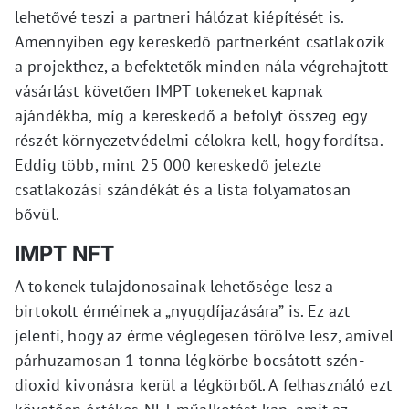
lehetővé teszi a partneri hálózat kiépítését is.
Amennyiben egy kereskedő partnerként csatlakozik
a projekthez, a befektetők minden nála végrehajtott
vásárlást követően IMPT tokeneket kapnak
ajándékba, míg a kereskedő a befolyt összeg egy
részét környezetvédelmi célokra kell, hogy fordítsa.
Eddig több, mint 25 000 kereskedő jelezte
csatlakozási szándékát és a lista folyamatosan
bővül.
IMPT NFT
A tokenek tulajdonosainak lehetősége lesz a
birtokolt érméinek a „nyugdíjazására” is. Ez azt
jelenti, hogy az érme véglegesen törölve lesz, amivel
párhuzamosan 1 tonna légkörbe bocsátott szén-
dioxid kivonásra kerül a légkörből. A felhasználó ezt