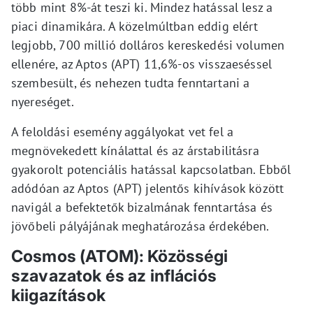
több mint 8%-át teszi ki. Mindez hatással lesz a
piaci dinamikára. A közelmúltban eddig elért
legjobb, 700 millió dolláros kereskedési volumen
ellenére, az Aptos (APT) 11,6%-os visszaeséssel
szembesült, és nehezen tudta fenntartani a
nyereséget.
A feloldási esemény aggályokat vet fel a
megnövekedett kínálattal és az árstabilitásra
gyakorolt potenciális hatással kapcsolatban. Ebből
adódóan az Aptos (APT) jelentős kihívások között
navigál a befektetők bizalmának fenntartása és
jövőbeli pályájának meghatározása érdekében.
Cosmos (ATOM): Közösségi
szavazatok és az inflációs
kiigazítások