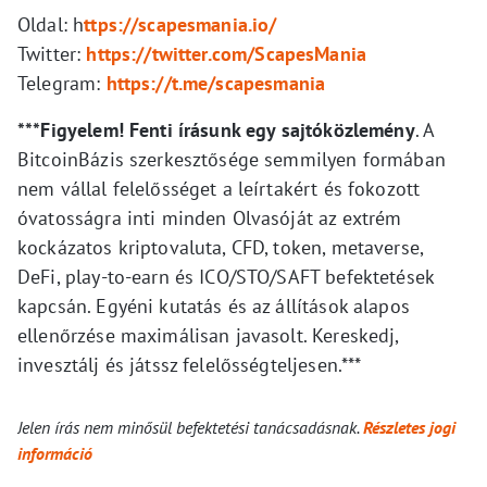
Oldal: h
ttps://scapesmania.io/
Twitter:
https://twitter.com/ScapesMania
Telegram:
https://t.me/scapesmania
***Figyelem! Fenti írásunk egy sajtóközlemény
. A
BitcoinBázis szerkesztősége semmilyen formában
nem vállal felelősséget a leírtakért és fokozott
óvatosságra inti minden Olvasóját az extrém
kockázatos kriptovaluta, CFD, token, metaverse,
DeFi, play-to-earn és ICO/STO/SAFT befektetések
kapcsán. Egyéni kutatás és az állítások alapos
ellenőrzése maximálisan javasolt. Kereskedj,
invesztálj és játssz felelősségteljesen.***
Jelen írás nem minősül befektetési tanácsadásnak.
Részletes jogi
információ