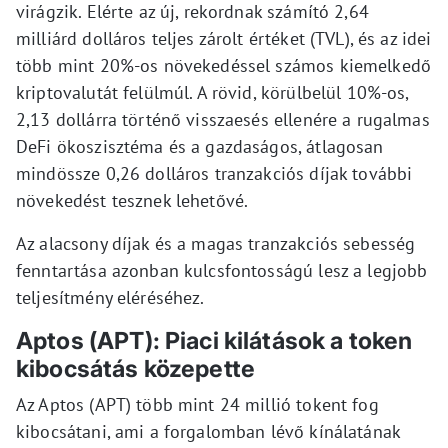
virágzik. Elérte az új, rekordnak számító 2,64
milliárd dolláros teljes zárolt értéket (TVL), és az idei
több mint 20%-os növekedéssel számos kiemelkedő
kriptovalutát felülmúl. A rövid, körülbelül 10%-os,
2,13 dollárra történő visszaesés ellenére a rugalmas
DeFi ökoszisztéma és a gazdaságos, átlagosan
mindössze 0,26 dolláros tranzakciós díjak további
növekedést tesznek lehetővé.
Az alacsony díjak és a magas tranzakciós sebesség
fenntartása azonban kulcsfontosságú lesz a legjobb
teljesítmény eléréséhez.
Aptos (APT): Piaci kilátások a token
kibocsátás közepette
Az Aptos (APT) több mint 24 millió tokent fog
kibocsátani, ami a forgalomban lévő kínálatának