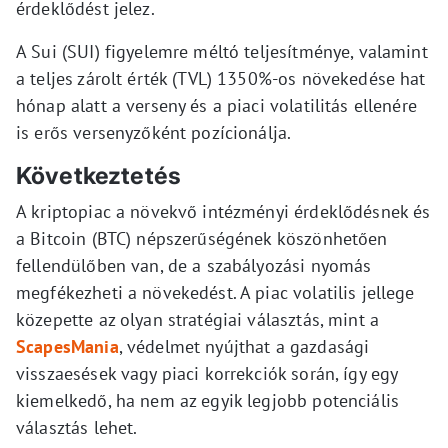
érdeklődést jelez.
A Sui (SUI) figyelemre méltó teljesítménye, valamint
a teljes zárolt érték (TVL) 1350%-os növekedése hat
hónap alatt a verseny és a piaci volatilitás ellenére
is erős versenyzőként pozícionálja.
Következtetés
A kriptopiac a növekvő intézményi érdeklődésnek és
a Bitcoin (BTC) népszerűségének köszönhetően
fellendülőben van, de a szabályozási nyomás
megfékezheti a növekedést. A piac volatilis jellege
közepette az olyan stratégiai választás, mint a
ScapesMania
, védelmet nyújthat a gazdasági
visszaesések vagy piaci korrekciók során, így egy
kiemelkedő, ha nem az egyik legjobb potenciális
választás lehet.