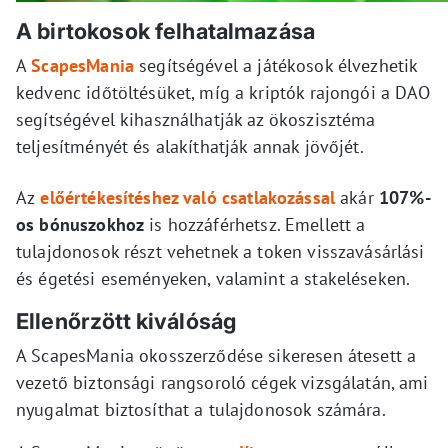
A birtokosok felhatalmazása
A
ScapesMania
segítségével a játékosok élvezhetik
kedvenc időtöltésüket, míg a kriptók rajongói a DAO
segítségével kihasználhatják az ökoszisztéma
teljesítményét és alakíthatják annak jövőjét.
Az
előértékesítéshez való csatlakozással
akár
107%-
os
bónuszokhoz
is hozzáférhetsz. Emellett a
tulajdonosok részt vehetnek a token visszavásárlási
és égetési eseményeken, valamint a stakeléseken.
Ellenőrzött kiválóság
A ScapesMania okosszerződése sikeresen átesett a
vezető biztonsági rangsoroló cégek vizsgálatán, ami
nyugalmat biztosíthat a tulajdonosok számára.