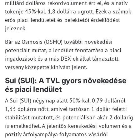
milliárd dolláros rekordvolument ért el, és a natív
tokenje 45%-kal, 1,8 dollárra ugrott. Ezek a számok
erős piaci lendületet és befektetői érdeklődést
jeleznek.
Bár az Osmosis (OSMO) további növekedési
potenciált mutat, a lendület fenntartása a piaci
ingadozások és a más DEX-ek által támasztott
verseny közepette kihívást jelent.
Sui (SUI): A TVL gyors növekedése
és piaci lendület
A Sui (SUI) négy nap alatt 50%-kal, 0,79 dollárról
1,33 dollárra nőtt, amivel tartósan 1 dollár feletti
stabilitást mutatott, és potenciálisan akár 2 dollárig
is emelkedhet. A jelentős kereskedési volumen és a
pozitív árfolyampálya folyamatos vásárlói