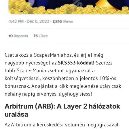
Csatlakozz a ScapesManiahoz, és érj el még
nagyobb nyereséget az
SKS353 kóddal
! Szerezz
több ScapesMania zsetont ugyanazzal a
költségvetéssel, köszönhetően a jelentős 10%-os
bónusznak. Az ajánlat a cikk megjelenése után csak
néhány napig érvényes, úgyhogy siess!
Arbitrum (ARB): A Layer 2 hálózatok
uralása
Az Arbitrum a kereskedési volumen megugrásával