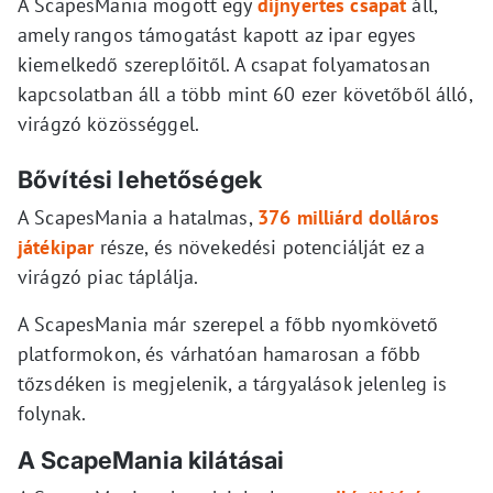
A ScapesMania mögött egy
díjnyertes csapat
áll,
amely rangos támogatást kapott az ipar egyes
kiemelkedő szereplőitől. A csapat folyamatosan
kapcsolatban áll a több mint 60 ezer követőből álló,
virágzó közösséggel.
Bővítési lehetőségek
A ScapesMania a hatalmas,
376 milliárd dolláros
játékipar
része, és növekedési potenciálját ez a
virágzó piac táplálja.
A ScapesMania már szerepel a főbb nyomkövető
platformokon, és várhatóan hamarosan a főbb
tőzsdéken is megjelenik, a tárgyalások jelenleg is
folynak.
A ScapeMania kilátásai