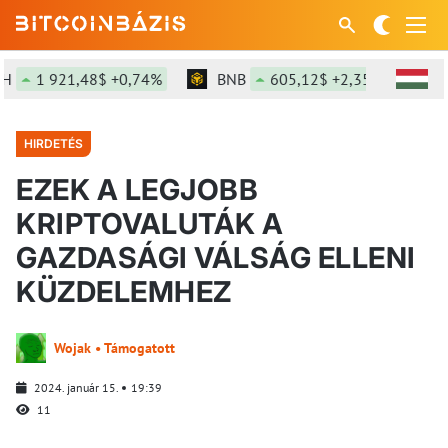
1 921,48$ +0,74%
BNB
605,12$ +2,35%
SOL
HIRDETÉS
EZEK A LEGJOBB
KRIPTOVALUTÁK A
GAZDASÁGI VÁLSÁG ELLENI
KÜZDELEMHEZ
Wojak • Támogatott
2024. január 15.
19:39
11