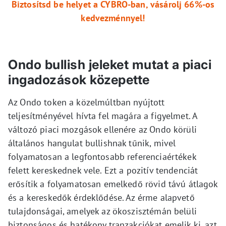
Biztosítsd be helyet a CYBRO-ban, vásárolj 66%-os
kedvezménnyel!
Ondo bullish jeleket mutat a piaci
ingadozások közepette
Az Ondo token a közelmúltban nyújtott
teljesítményével hívta fel magára a figyelmet. A
változó piaci mozgások ellenére az Ondo körüli
általános hangulat bullishnak tűnik, mivel
folyamatosan a legfontosabb referenciaértékek
felett kereskednek vele. Ezt a pozitív tendenciát
erősítik a folyamatosan emelkedő rövid távú átlagok
és a kereskedők érdeklődése. Az érme alapvető
tulajdonságai, amelyek az ökoszisztémán belüli
biztonságos és hatékony tranzakciókat emelik ki, azt