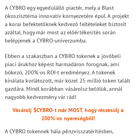
A CYBRO egy egyedülálló piactér, mely a Blast
ökoszisztéma innovatív környezetére épül. A projekt
a korai befektetőknek kedvező feltételeket biztosít
azáltal, hogy már most az előértékesítés során
belépjenek a CYBRO-univerzumba.
Ebben a szakaszban a CYBRO tokenek a jövőbeli
piaci árukhoz képest harmadáron forognak, ami
bőkezű, 200%-os ROI-t eredményez. A tokenek
kínálata korlátozott, már közel 25 millió token talált
gazdára. Minél korábban vásárolsz belőlük, annál
nagyobb kedvezmény vár rád!
Vásárolj $CYBRO-t már MOST, hogy részesülj a
200%-os nyereségből!
A CYBRO tokennek hála pénzvisszatérítésben,