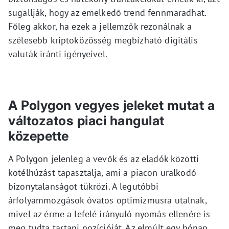
sugallják, hogy az emelkedő trend fennmaradhat.
Főleg akkor, ha ezek a jellemzők rezonálnak a
szélesebb kriptoközösség megbízható digitális
valuták iránti igényeivel.
A Polygon vegyes jeleket mutat a
változatos piaci hangulat
közepette
A Polygon jelenleg a vevők és az eladók közötti
kötélhúzást tapasztalja, ami a piacon uralkodó
bizonytalanságot tükrözi. A legutóbbi
árfolyammozgások óvatos optimizmusra utalnak,
mivel az érme a lefelé irányuló nyomás ellenére is
meg tudta tartani pozícióját. Az elmúlt egy hónap