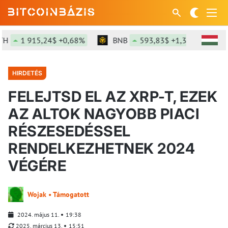
H
1 915,24$ +0,68%
BNB
593,83$ +1,3%
SOL
HIRDETÉS
FELEJTSD EL AZ XRP-T, EZEK
AZ ALTOK NAGYOBB PIACI
RÉSZESEDÉSSEL
RENDELKEZHETNEK 2024
VÉGÉRE
Wojak • Támogatott
2024. május 11.
19:38
2025. március 13.
15:51