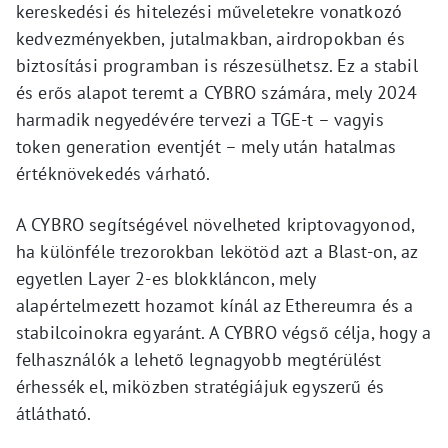
kereskedési és hitelezési műveletekre vonatkozó
kedvezményekben, jutalmakban, airdropokban és
biztosítási programban is részesülhetsz. Ez a stabil
és erős alapot teremt a CYBRO számára, mely 2024
harmadik negyedévére tervezi a TGE-t – vagyis
token generation eventjét – mely után hatalmas
értéknövekedés várható.
A CYBRO segítségével növelheted kriptovagyonod,
ha különféle trezorokban lekötöd azt a Blast-on, az
egyetlen Layer 2-es blokkláncon, mely
alapértelmezett hozamot kínál az Ethereumra és a
stabilcoinokra egyaránt. A CYBRO végső célja, hogy a
felhasználók a lehető legnagyobb megtérülést
érhessék el, miközben stratégiájuk egyszerű és
átlátható.