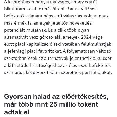
A kriptopiacon nagy a nyüzsgés, ahogy egy új
bikafutam kezd formát ölteni. Bár az XRP sok
befektető számára népszerű választás volt, vannak
más érmék is, amelyek jelentős növekedési
potenciált mutatnak. Ez a cikk több olyan
alternatívát vesz górcső alá, amelyek 2024 vége
előtt piaci kapitalizáció tekintetében felülmúlhatják
a jelenlegi piaci favoritokat. A folyamatosan változó
szektorban ezek az alternatívák jelenthetik a kulcsot
a kifizetődő lehetőségekhez az éles eszű befektetők
számára, akik diverzifikálni szeretnék portfóliójukat.
Gyorsan halad az előértékesítés,
már több mnt 25 millió tokent
adtak el