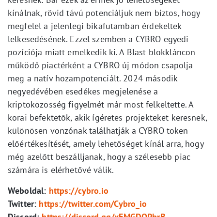
kínálnak, rövid távú potenciáljuk nem biztos, hogy
megfelel a jelenlegi bikafutamban érdekeltek
lelkesedésének. Ezzel szemben a CYBRO egyedi
pozíciója miatt emelkedik ki. A Blast blokkláncon
működő piactérként a CYBRO új módon csapolja
meg a natív hozampotenciált. 2024 második
negyedévében esedékes megjelenése a
kriptoközösség figyelmét már most felkeltette. A
korai befektetők, akik ígéretes projekteket keresnek,
különösen vonzónak találhatják a CYBRO token
előértékesítését, amely lehetőséget kínál arra, hogy
még azelőtt beszálljanak, hogy a szélesebb piac
számára is elérhetővé válik.
Weboldal:
https://cybro.io
Twitter:
https://twitter.com/Cybro_io
Discord:
https://discord.gg/xFMGDQPhrB