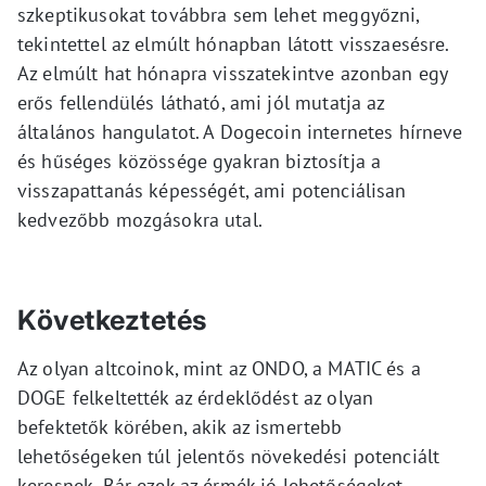
szkeptikusokat továbbra sem lehet meggyőzni,
tekintettel az elmúlt hónapban látott visszaesésre.
Az elmúlt hat hónapra visszatekintve azonban egy
erős fellendülés látható, ami jól mutatja az
általános hangulatot. A Dogecoin internetes hírneve
és hűséges közössége gyakran biztosítja a
visszapattanás képességét, ami potenciálisan
kedvezőbb mozgásokra utal.
Következtetés
Az olyan altcoinok, mint az ONDO, a MATIC és a
DOGE felkeltették az érdeklődést az olyan
befektetők körében, akik az ismertebb
lehetőségeken túl jelentős növekedési potenciált
keresnek. Bár ezek az érmék jó lehetőségeket