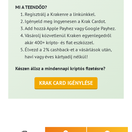
MI A TEENDŐD?
Regisztrálj a Krakenre a linkünkkel.
Igényeld meg ingyenesen a Krak Cardot.
Add hozzá Apple Payhez vagy Google Payhez.
Vásárolj közvetlenül Kraken egyenlegedről
akár 400+ kripto- és fiat eszközzel.
Élvezd a 2% cashback-et a vásárlások után,
havi vagy éves kártyadíj nélkül!
Készen állsz a mindennapi kriptós fizetésre?
KRAK CARD IGÉNYLÉSE