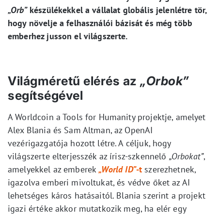
„Orb”
készülékekkel a vállalat globális jelenlétre tör,
hogy növelje a felhasználói bázisát és még több
emberhez jusson el világszerte.
Világméretű elérés az
„Orbok”
segítségével
A Worldcoin a Tools for Humanity projektje, amelyet
Alex Blania és Sam Altman, az OpenAI
vezérigazgatója hozott létre. A céljuk, hogy
világszerte elterjesszék az írisz-szkennelő
„Orbokat”
,
amelyekkel az emberek
„World ID”
-t
szerezhetnek,
igazolva emberi mivoltukat, és védve őket az AI
lehetséges káros hatásaitól. Blania szerint a projekt
igazi értéke akkor mutatkozik meg, ha elér egy