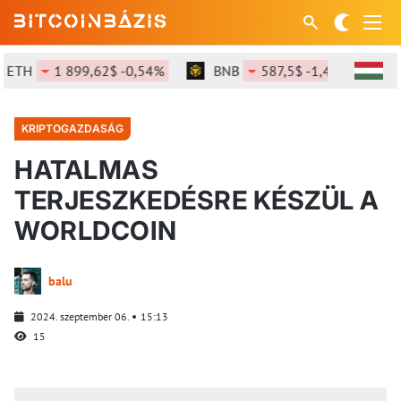
TH
1 899,62$ -0,54%
BNB
587,5$ -1,46%
SO
KRIPTOGAZDASÁG
HATALMAS
TERJESZKEDÉSRE KÉSZÜL A
WORLDCOIN
balu
2024. szeptember 06.
15:13
15