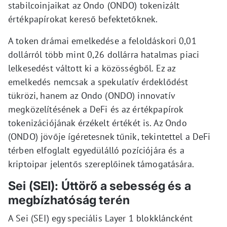
stabilcoinjaikat az Ondo (ONDO) tokenizált
értékpapírokat kereső befektetőknek.
A token drámai emelkedése a feloldáskori 0,01
dollárról több mint 0,26 dollárra hatalmas piaci
lelkesedést váltott ki a közösségből. Ez az
emelkedés nemcsak a spekulatív érdeklődést
tükrözi, hanem az Ondo (ONDO) innovatív
megközelítésének a DeFi és az értékpapírok
tokenizációjának érzékelt értékét is. Az Ondo
(ONDO) jövője ígéretesnek tűnik, tekintettel a DeFi
térben elfoglalt egyedülálló pozíciójára és a
kriptoipar jelentős szereplőinek támogatására.
Sei (SEI): Úttörő a sebesség és a
megbízhatóság terén
A Sei (SEI) egy speciális Layer 1 blokkláncként