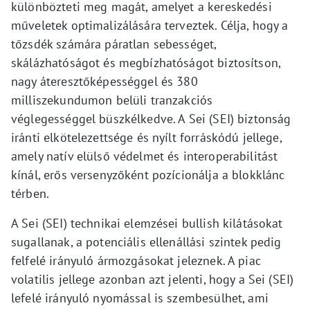
különbözteti meg magát, amelyet a kereskedési
műveletek optimalizálására terveztek. Célja, hogy a
tőzsdék számára páratlan sebességet,
skálázhatóságot és megbízhatóságot biztosítson,
nagy áteresztőképességgel és 380
milliszekundumon belüli tranzakciós
véglegességgel büszkélkedve. A Sei (SEI) biztonság
iránti elkötelezettsége és nyílt forráskódú jellege,
amely natív elülső védelmet és interoperabilitást
kínál, erős versenyzőként pozícionálja a blokklánc
térben.
A Sei (SEI) technikai elemzései bullish kilátásokat
sugallanak, a potenciális ellenállási szintek pedig
felfelé irányuló ármozgásokat jeleznek. A piac
volatilis jellege azonban azt jelenti, hogy a Sei (SEI)
lefelé irányuló nyomással is szembesülhet, ami