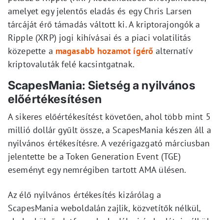
amelyet egy jelentős eladás és egy Chris Larsen
tárcáját érő támadás váltott ki. A kriptorajongók a
Ripple (XRP) jogi kihívásai és a piaci volatilitás
közepette a
magasabb hozamot ígérő
alternatív
kriptovaluták felé kacsintgatnak.
ScapesMania: Sietség a nyilvános
előértékesítésen
A sikeres előértékesítést követően, ahol több mint 5
millió dollár gyűlt össze, a ScapesMania készen áll a
nyilvános értékesítésre. A vezérigazgató márciusban
jelentette be a Token Generation Event (TGE)
eseményt egy nemrégiben tartott AMA ülésen.
Az élő nyilvános értékesítés kizárólag a
ScapesMania weboldalán zajlik, közvetítők nélkül,