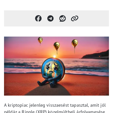
A kriptopiac jelenleg visszaesést tapasztal, amit jól
példáz a Ripple (XRP) közelmúltbeli árfolyamesése,