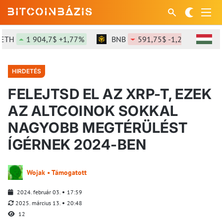
1 904,7$ +1,77%
BNB
591,75$ -1,22%
SOL
HIRDETÉS
FELEJTSD EL AZ XRP-T, EZEK
AZ ALTCOINOK SOKKAL
NAGYOBB MEGTÉRÜLÉST
ÍGÉRNEK 2024-BEN
Wojak • Támogatott
2024. február 03.
17:59
2025. március 13.
20:48
12