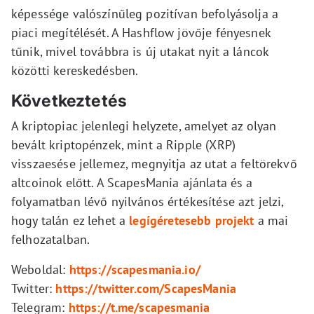
képessége valószínűleg pozitívan befolyásolja a
piaci megítélését. A Hashflow jövője fényesnek
tűnik, mivel továbbra is új utakat nyit a láncok
közötti kereskedésben.
Következtetés
A kriptopiac jelenlegi helyzete, amelyet az olyan
bevált kriptopénzek, mint a Ripple (XRP)
visszaesése jellemez, megnyitja az utat a feltörekvő
altcoinok előtt. A ScapesMania ajánlata és a
folyamatban lévő nyilvános értékesítése azt jelzi,
hogy talán ez lehet a
legígéretesebb projekt
a mai
felhozatalban.
Weboldal:
https://scapesmania.io/
Twitter:
https://twitter.com/ScapesMania
Telegram:
https://t.me/scapesmania