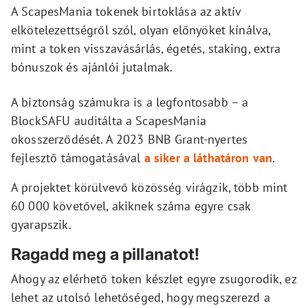
A ScapesMania tokenek birtoklása az aktív
elkötelezettségről szól, olyan előnyöket kínálva,
mint a token visszavásárlás, égetés, staking, extra
bónuszok és ajánlói jutalmak.
A biztonság számukra is a legfontosabb – a
BlockSAFU auditálta a ScapesMania
okosszerződését. A 2023 BNB Grant-nyertes
fejlesztő támogatásával
a siker a láthatáron van
.
A projektet körülvevő közösség virágzik, több mint
60 000 követővel, akiknek száma egyre csak
gyarapszik.
Ragadd meg a pillanatot!
Ahogy az elérhető token készlet egyre zsugorodik, ez
lehet az utolsó lehetőséged, hogy megszerezd a