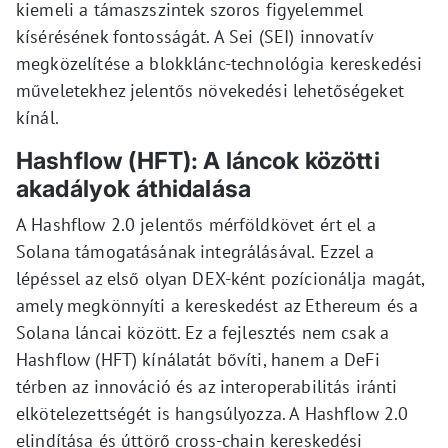
kiemeli a támaszszintek szoros figyelemmel
kísérésének fontosságát. A Sei (SEI) innovatív
megközelítése a blokklánc-technológia kereskedési
műveletekhez jelentős növekedési lehetőségeket
kínál.
Hashflow (HFT): A láncok közötti
akadályok áthidalása
A Hashflow 2.0 jelentős mérföldkövet ért el a
Solana támogatásának integrálásával. Ezzel a
lépéssel az első olyan DEX-ként pozícionálja magát,
amely megkönnyíti a kereskedést az Ethereum és a
Solana láncai között. Ez a fejlesztés nem csak a
Hashflow (HFT) kínálatát bővíti, hanem a DeFi
térben az innováció és az interoperabilitás iránti
elkötelezettségét is hangsúlyozza. A Hashflow 2.0
elindítása és úttörő cross-chain kereskedési