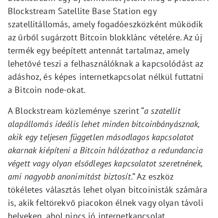
Blockstream Satellite Base Station egy
szatellitállomás, amely fogadóeszközként működik
az űrből sugárzott Bitcoin blokklánc vételére. Az új
termék egy beépített antennát tartalmaz, amely
lehetővé teszi a felhasználóknak a kapcsolódást az
adáshoz, és képes internetkapcsolat nélkül futtatni
a Bitcoin node-okat.
A Blockstream közleménye szerint “
a szatellit
alapállomás ideális lehet minden bitcoinbányásznak,
akik egy teljesen független másodlagos kapcsolatot
akarnak kiépíteni a Bitcoin hálózathoz a redundancia
végett vagy olyan elsődleges kapcsolatot szeretnének,
ami nagyobb anonimitást biztosít
.” Az eszköz
tökéletes választás lehet olyan bitcoinisták számára
is, akik feltörekvő piacokon élnek vagy olyan távoli
helyeken, ahol nincs jó internetkapcsolat.