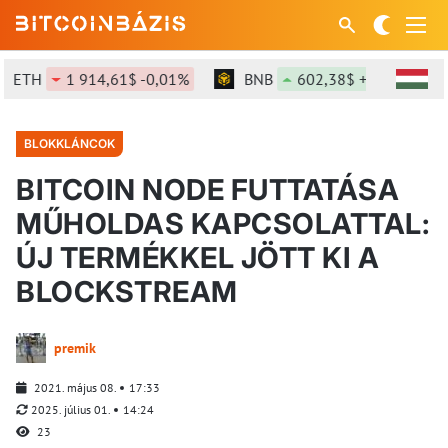
TH
1 914,61$ -0,01%
BNB
602,38$ +0,21%
S
BLOKKLÁNCOK
BITCOIN NODE FUTTATÁSA
MŰHOLDAS KAPCSOLATTAL:
ÚJ TERMÉKKEL JÖTT KI A
BLOCKSTREAM
premik
2021. május 08.
17:33
2025. július 01.
14:24
23