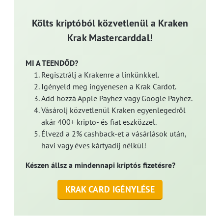
Költs kriptóból közvetlenül a Kraken
Krak Mastercarddal!
MI A TEENDŐD?
Regisztrálj a Krakenre a linkünkkel.
Igényeld meg ingyenesen a Krak Cardot.
Add hozzá Apple Payhez vagy Google Payhez.
Vásárolj közvetlenül Kraken egyenlegedről
akár 400+ kripto- és fiat eszközzel.
Élvezd a 2% cashback-et a vásárlások után,
havi vagy éves kártyadíj nélkül!
Készen állsz a mindennapi kriptós fizetésre?
KRAK CARD IGÉNYLÉSE