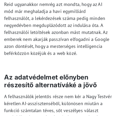
Reid ugyanakkor nemrég azt mondta, hogy az AI
mód már meghaladja a havi egymilliárd
felhasználót, a lekérdezések száma pedig minden
negyedévben megduplázódott az indulása óta. A
felhasználói letöltések azonban mást mutatnak. Az
emberek nem akarják passzívan elfogadni a Google
azon döntését, hogy a mesterséges intelligencia
beférkőzzön közéjük és a web közé.
Az adatvédelmet előnyben
részesítő alternatíváké a jövő
A felhasználók jelentős része nem kér a Nagy Testvér
kéretlen AI-asszisztenséből, különösen miután a
funkció számtalan téves, sőt veszélyes választ