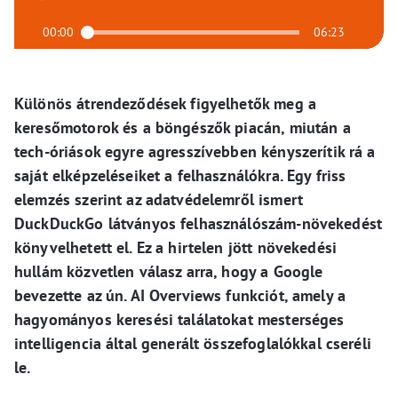
00:00
06:23
Különös átrendeződések figyelhetők meg a
keresőmotorok és a böngészők piacán, miután a
tech-óriások egyre agresszívebben kényszerítik rá a
saját elképzeléseiket a felhasználókra. Egy friss
elemzés szerint az adatvédelemről ismert
DuckDuckGo látványos felhasználószám-növekedést
könyvelhetett el. Ez a hirtelen jött növekedési
hullám közvetlen válasz arra, hogy a Google
bevezette az ún. AI Overviews funkciót, amely a
hagyományos keresési találatokat mesterséges
intelligencia által generált összefoglalókkal cseréli
le.