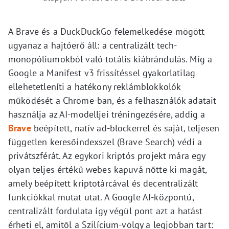
A Brave és a DuckDuckGo felemelkedése mögött
ugyanaz a hajtóerő áll: a centralizált tech-
monopóliumokból való totális kiábrándulás. Míg a
Google a Manifest v3 frissítéssel gyakorlatilag
ellehetetleníti a hatékony reklámblokkolók
működését a Chrome-ban, és a felhasználók adatait
használja az AI-modelljei tréningezésére, addig a
Brave
beépített, natív ad-blockerrel és saját, teljesen
független keresőindexszel (Brave Search) védi a
privátszférát. Az egykori kriptós projekt mára egy
olyan teljes értékű webes kapuvá nőtte ki magát,
amely beépített kriptotárcával és decentralizált
funkciókkal mutat utat. A Google AI-központú,
centralizált fordulata így végül pont azt a hatást
érheti el, amitől a Szilícium-völgy a legjobban tart: