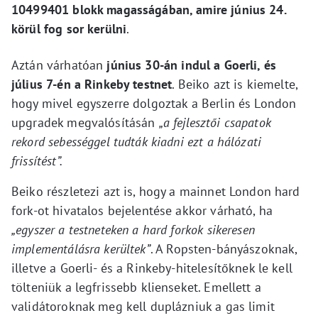
10499401 blokk magasságában, amire június 24.
körül fog sor kerülni
.
Aztán várhatóan
június 30-án indul a Goerli, és
július 7-én a Rinkeby testnet
. Beiko azt is kiemelte,
hogy mivel egyszerre dolgoztak a Berlin és London
upgradek megvalósításán
„a fejlesztői csapatok
rekord sebességgel tudták kiadni ezt a hálózati
frissítést”.
Beiko részletezi azt is, hogy a mainnet London hard
fork-ot hivatalos bejelentése akkor várható, ha
„egyszer a testneteken a hard forkok sikeresen
implementálásra kerültek”
. A Ropsten-bányászoknak,
illetve a Goerli- és a Rinkeby-hitelesítőknek le kell
tölteniük a legfrissebb klienseket. Emellett a
validátoroknak meg kell duplázniuk a gas limit