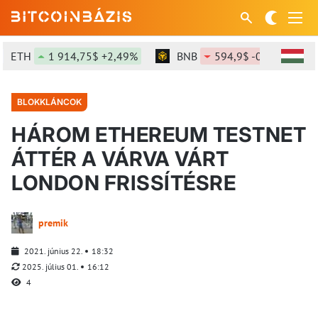
ETH
1 914,75$ +2,49%
BNB
594,9$ -0,65%
S
BLOKKLÁNCOK
HÁROM ETHEREUM TESTNET
ÁTTÉR A VÁRVA VÁRT
LONDON FRISSÍTÉSRE
premik
2021. június 22.
18:32
2025. július 01.
16:12
4