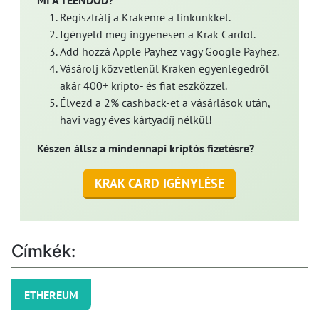
MI A TEENDŐD?
Regisztrálj a Krakenre a linkünkkel.
Igényeld meg ingyenesen a Krak Cardot.
Add hozzá Apple Payhez vagy Google Payhez.
Vásárolj közvetlenül Kraken egyenlegedről
akár 400+ kripto- és fiat eszközzel.
Élvezd a 2% cashback-et a vásárlások után,
havi vagy éves kártyadíj nélkül!
Készen állsz a mindennapi kriptós fizetésre?
KRAK CARD IGÉNYLÉSE
Címkék:
ETHEREUM