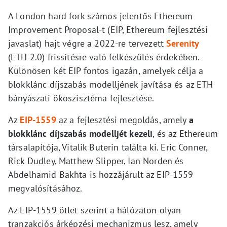
A London hard fork számos jelentős Ethereum
Improvement Proposal-t (EIP, Ethereum fejlesztési
javaslat) hajt végre a 2022-re tervezett
Serenity
(ETH 2.0) frissítésre való felkészülés érdekében.
Különösen két EIP fontos igazán, amelyek célja a
blokklánc díjszabás modelljének javítása és az ETH
bányászati ​​ökoszisztéma fejlesztése.
Az
EIP-1559
az a fejlesztési megoldás, amely
a
blokklánc díjszabás modelljét kezeli
, és az Ethereum
társalapítója, Vitalik Buterin találta ki. Eric Conner,
Rick Dudley, Matthew Slipper, Ian Norden és
Abdelhamid Bakhta is hozzájárult az EIP-1559
megvalósításához.
Az EIP-1559 ötlet szerint a hálózaton olyan
tranzakciós árképzési mechanizmus lesz, amely