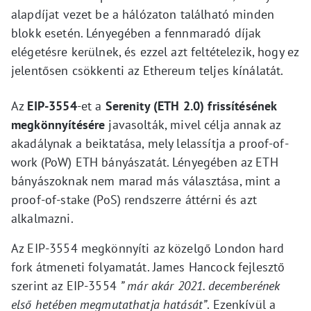
alapdíjat vezet be a hálózaton található minden
blokk esetén. Lényegében a fennmaradó díjak
elégetésre kerülnek, és ezzel azt feltételezik, hogy ez
jelentősen csökkenti az Ethereum teljes kínálatát.
Az
EIP-3554
-et a
Serenity (ETH 2.0) frissítésének
megkönnyítésére
javasolták, mivel célja annak az
akadálynak a beiktatása, mely lelassítja a proof-of-
work (PoW) ETH bányászatát. Lényegében az ETH
bányászoknak nem marad más választása, mint a
proof-of-stake (PoS) rendszerre áttérni és azt
alkalmazni.
Az EIP-3554 megkönnyíti az közelgő London hard
fork átmeneti folyamatát. James Hancock fejlesztő
szerint az EIP-3554
” már akár 2021. decemberének
első hetében megmutathatja hatását”
. Ezenkívül a