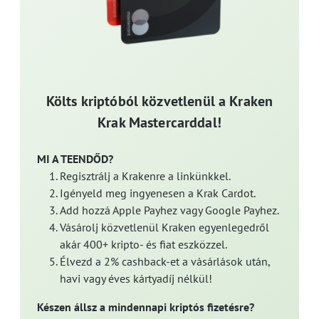
Költs kriptóból közvetlenül a Kraken
Krak Mastercarddal!
MI A TEENDŐD?
Regisztrálj a Krakenre a linkünkkel.
Igényeld meg ingyenesen a Krak Cardot.
Add hozzá Apple Payhez vagy Google Payhez.
Vásárolj közvetlenül Kraken egyenlegedről
akár 400+ kripto- és fiat eszközzel.
Élvezd a 2% cashback-et a vásárlások után,
havi vagy éves kártyadíj nélkül!
Készen állsz a mindennapi kriptós fizetésre?