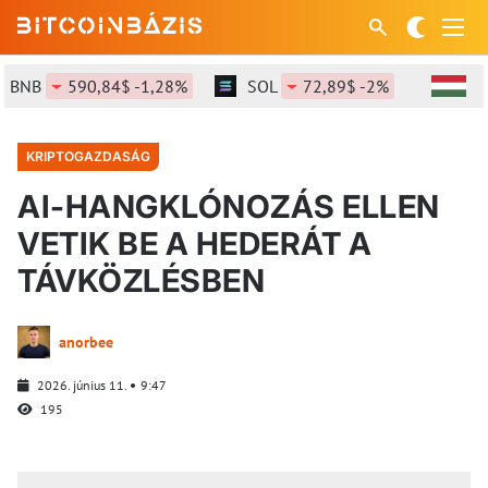
NB
590,84$ -1,28%
SOL
72,89$ -2%
XRP
KRIPTOGAZDASÁG
AI-HANGKLÓNOZÁS ELLEN
VETIK BE A HEDERÁT A
TÁVKÖZLÉSBEN
anorbee
2026. június 11.
9:47
195