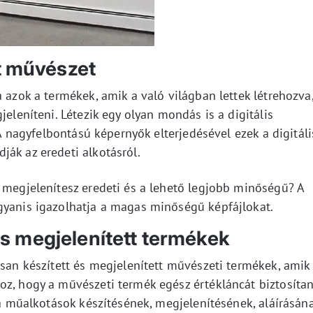
tt művészet
a azok a termékek, amik a való világban lettek létrehozva
jeleníteni. Létezik egy olyan mondás is a digitális
. A nagyfelbontású képernyők elterjedésével ezek a digitáli
ák az eredeti alkotásról.
t megjelenítesz eredeti és a lehető legjobb minőségű? A
gyanis igazolhatja a magas minőségű képfájlokat.
t és megjelenített termékek
isan készített és megjelenített művészeti termékek, amik
oz, hogy a művészeti termék egész értékláncát biztosítan
z a műalkotások készítésének, megjelenítésének, aláírásán