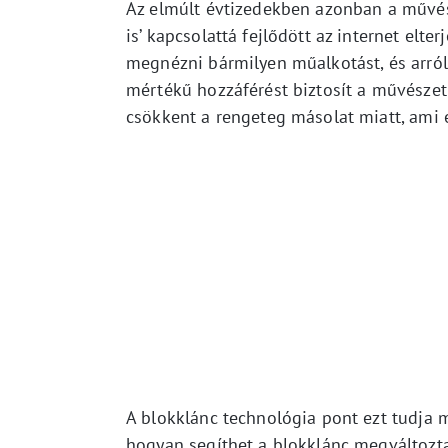
Az elmúlt évtizedekben azonban a művész
is’ kapcsolattá fejlődött az internet el
megnézni bármilyen műalkotást, és arról
mértékű hozzáférést biztosít a művészet
csökkent a rengeteg másolat miatt, ami 
A blokklánc technológia pont ezt tudja 
hogyan segíthet a blokklánc megváltozta