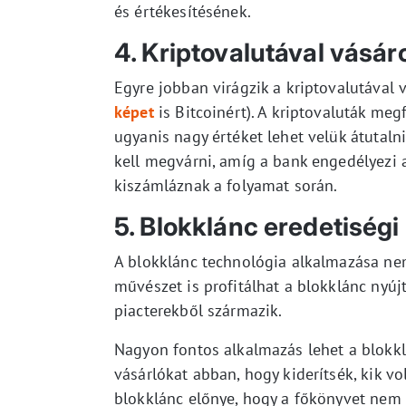
és értékesítésének.
4. Kriptovalutával vásár
Egyre jobban virágzik a kriptovalutával 
képet
is Bitcoinért). A kriptovaluták meg
ugyanis nagy értéket lehet velük átutaln
kell megvárni, amíg a bank engedélyezi az
kiszámláznak a folyamat során.
5. Blokklánc eredetiségi
A blokklánc technológia alkalmazása nem 
művészet is profitálhat a blokklánc nyújt
piacterekből származik.
Nagyon fontos alkalmazás lehet a blokk
vásárlókat abban, hogy kiderítsék, kik vo
blokklánc előnye, hogy a főkönyvet nem l