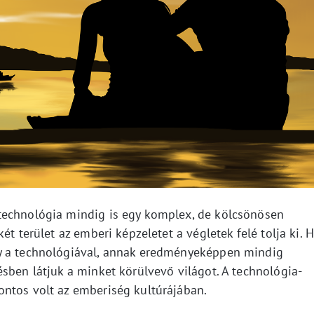
technológia mindig is egy komplex, de kölcsönösen
ét terület az emberi képzeletet a végletek felé tolja ki. 
y a technológiával, annak eredményeképpen mindig
sben látjuk a minket körülvevő világot. A technológia-
ntos volt az emberiség kultúrájában.