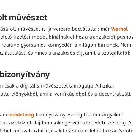
olt művészet
vásárolt művészet is (árverésre bocsátottak már
Warhol
felelő fizetési módot kínálnak ehhez a tranzakciótípushoz
i relatíve gyorsan és könnyedén a világon bárkinek. Nem
 átutalást, és nincs tranzakciós díj, amit a szolgáltatók
 bizonyítvány
csak a digitális művészetet támogatja. A fizikai
otta előnyökből, ami a verifikációból és a decentralizált
lánc
eredetiség
bizonyítvány. Ez segíti a műtárgyakat
ltak az előző tulajdonosok egészen az eredeti szerzőig. A
ehet megváltoztatni, csak hozzáfűzni lehet hozzá. Szint