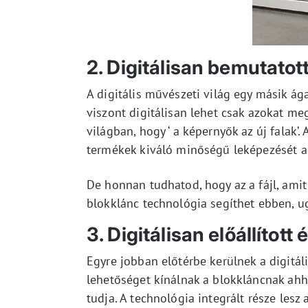
2. Digitálisan bemutato
A digitális művészeti világ egy másik ág
viszont digitálisan lehet csak azokat meg
világban, hogy ‘ a képernyők az új falak’
termékek kiváló minőségű leképezését adj
De honnan tudhatod, hogy az a fájl, ami
blokklánc technológia segíthet ebben, u
3. Digitálisan előállítot
Egyre jobban előtérbe kerülnek a digitál
lehetőséget kínálnak a blokkláncnak ahh
tudja. A technológia integrált része les