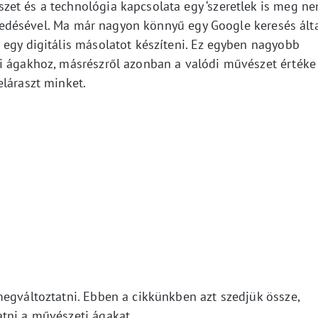
et és a technológia kapcsolata egy ‘szeretlek is meg n
terjedésével. Ma már nagyon könnyű egy Google keresés ált
 egy digitális másolatot készíteni. Ez egyben nagyobb
i ágakhoz, másrészről azonban a valódi művészet értéke
eláraszt minket.
megváltoztatni. Ebben a cikkünkben azt szedjük össze,
tni a művészeti ágakat.