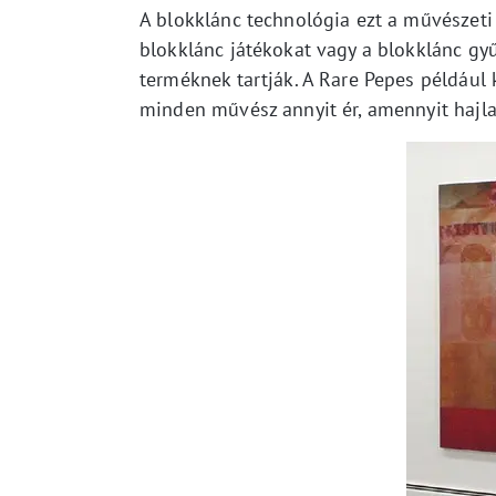
A blokklánc technológia ezt a művészeti 
blokklánc játékokat vagy a blokklánc gyű
terméknek tartják. A Rare Pepes például k
minden művész annyit ér, amennyit hajlan