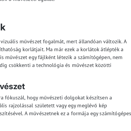
ik
izuális művészet fogalmát, mert állandóan változik. A
hatóság korlátjait. Ma már ezek a korlátok átlépték a
tális művészet egy fájlként létezik a számítógépen, nem
edig csökkenti a technológia és művészet közötti
űvészet
ra fókuszál, hogy művészeti dolgokat készítsen a
ális rajzolással született vagy egy meglévő kép
észítésével. A művészetnek ez a formája egy számítógépe