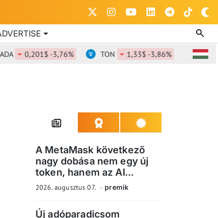
ADVERTISE
0,201$ -3,76%
TON
1,33$ -3,86%
DOT
0,8
A MetaMask következő
nagy dobása nem egy új
token, hanem az AI...
2026. augusztus 07.
premik
Új adóparadicsom