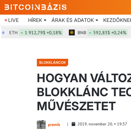
LIVE
HÍREK
ÁRAK ÉS ADATOK
KEZDŐKNE
ETH
1 912,79$ +0,18%
BNB
592,83$ +0,24%
BLOKKLÁNCOK
HOGYAN VÁLTOZ
BLOKKLÁNC TE
MŰVÉSZETET
2019. november 20.
19:37
premik