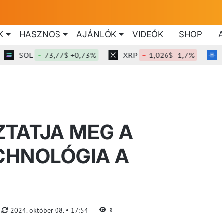
K
HASZNOS
AJÁNLÓK
VIDEÓK
SHOP
SOL
73,77$ +0,73%
XRP
1,026$ -1,7%
ADA
TATJA MEG A
CHNOLÓGIA A
2024. október 08.
17:54
8