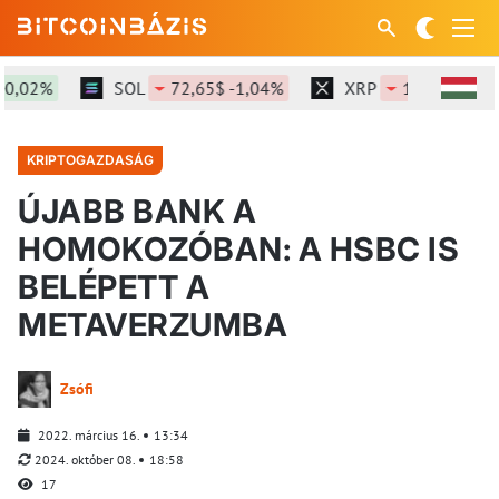
,02%
SOL
72,65$ -1,04%
XRP
1,025$ -1,7%
KRIPTOGAZDASÁG
ÚJABB BANK A
HOMOKOZÓBAN: A HSBC IS
BELÉPETT A
METAVERZUMBA
Zsófi
2022. március 16.
13:34
2024. október 08.
18:58
17