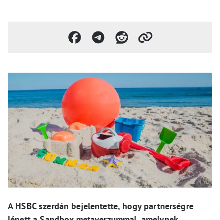
A HSBC szerdán bejelentette, hogy partnerségre
lépett a Sandbox metaverzummal, amelynek