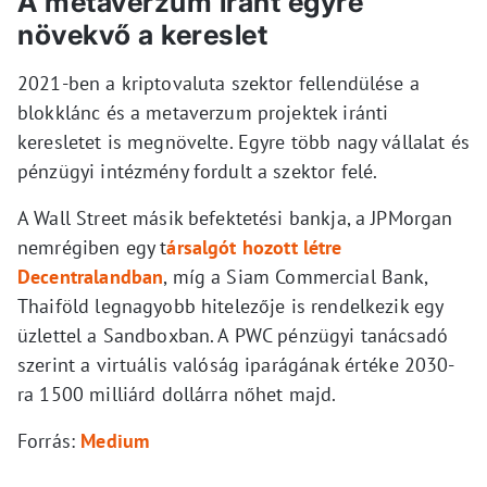
A metaverzum iránt egyre
növekvő a kereslet
2021-ben a kriptovaluta szektor fellendülése a
blokklánc és a metaverzum projektek iránti
keresletet is megnövelte. Egyre több nagy vállalat és
pénzügyi intézmény fordult a szektor felé.
A Wall Street másik befektetési bankja, a JPMorgan
nemrégiben egy t
ársalgót hozott létre
Decentralandban
, míg a Siam Commercial Bank,
Thaiföld legnagyobb hitelezője is rendelkezik egy
üzlettel a Sandboxban. A PWC pénzügyi tanácsadó
szerint a virtuális valóság iparágának értéke 2030-
ra 1500 milliárd dollárra nőhet majd.
Forrás:
Medium