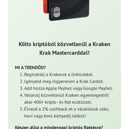
Költs kriptóból közvetlenül a Kraken
Krak Mastercarddal!
MI A TEENDŐD?
Regisztrálj a Krakenre a linkünkkel.
Igényeld meg ingyenesen a Krak Cardot.
Add hozzá Apple Payhez vagy Google Payhez.
Vásárolj közvetlenül Kraken egyenlegedről
akár 400+ kripto- és fiat eszközzel.
Élvezd a 2% cashback-et a vásárlások után,
havi vagy éves kártyadíj nélkül!
Készen állsz a mindennapi kriptós fizetésre?