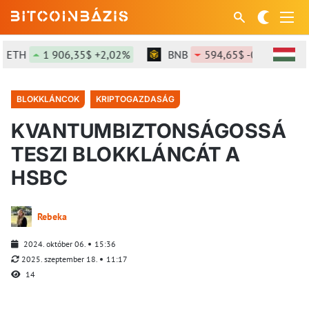
TH
1 906,35$ +2,02%
BNB
594,65$ -0,9%
S
BLOKKLÁNCOK
KRIPTOGAZDASÁG
KVANTUMBIZTONSÁGOSSÁ
TESZI BLOKKLÁNCÁT A
HSBC
Rebeka
2024. október 06.
15:36
2025. szeptember 18.
11:17
14