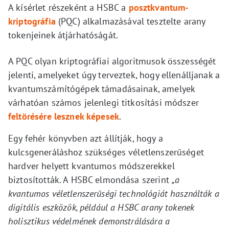
A kísérlet részeként a HSBC a
posztkvantum-
kriptográfia
(PQC) alkalmazásával tesztelte arany
tokenjeinek átjárhatóságát.
A PQC olyan kriptográfiai algoritmusok összességét
jelenti, amelyeket úgy terveztek, hogy ellenálljanak a
kvantumszámítógépek támadásainak, amelyek
várhatóan számos jelenlegi titkosítási módszer
feltörésére lesznek képesek
.
Egy fehér könyvben azt állítják, hogy a
kulcsgeneráláshoz szükséges véletlenszerűséget
hardver helyett kvantumos módszerekkel
biztosították. A HSBC elmondása szerint
„a
kvantumos véletlenszerűségi technológiát használták a
digitális eszközök, például a HSBC arany tokenek
holisztikus védelmének demonstrálására a