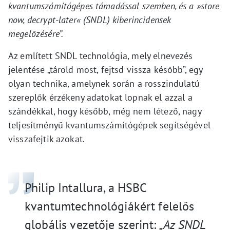
kvantumszámítógépes támadással szemben, és a »store
now, decrypt-later« (SNDL) kiberincidensek
megelőzésére”.
Az említett SNDL technológia, mely elnevezés
jelentése „tárold most, fejtsd vissza később”, egy
olyan technika, amelynek során a rosszindulatú
szereplők érzékeny adatokat lopnak el azzal a
szándékkal, hogy később, még nem létező, nagy
teljesítményű kvantumszámítógépek segítségével
visszafejtik azokat.
Philip Intallura, a HSBC
kvantumtechnológiákért felelős
globális vezetője szerint:
„Az SNDL