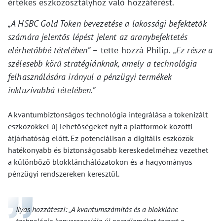
értékes eszközosztályhoz való hozzáférést.
„A HSBC Gold Token bevezetése a lakossági befektetők
számára jelentős lépést jelent az aranybefektetés
elérhetőbbé tételében”
– tette hozzá Philip.
„Ez része a
szélesebb körű stratégiánknak, amely a technológia
felhasználására irányul a pénzügyi termékek
inkluzívabbá tételében.”
A kvantumbiztonságos technológia integrálása a tokenizált
eszközökkel új lehetőségeket nyit a platformok közötti
átjárhatóság előtt. Ez potenciálisan a digitális eszközök
hatékonyabb és biztonságosabb kereskedelméhez vezethet
a különböző blokklánchálózatokon és a hagyományos
pénzügyi rendszereken keresztül.
Ilyas hozzáteszi: „A kvantumszámítás és a blokklánc
technológia konvergenciája új paradigmákat teremt a