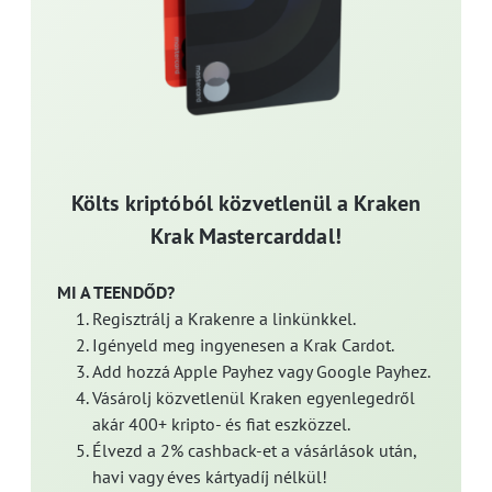
Költs kriptóból közvetlenül a Kraken
Krak Mastercarddal!
MI A TEENDŐD?
Regisztrálj a Krakenre a linkünkkel.
Igényeld meg ingyenesen a Krak Cardot.
Add hozzá Apple Payhez vagy Google Payhez.
Vásárolj közvetlenül Kraken egyenlegedről
akár 400+ kripto- és fiat eszközzel.
Élvezd a 2% cashback-et a vásárlások után,
havi vagy éves kártyadíj nélkül!