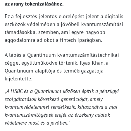
az arany tokenizálásához.
Ez a fejlesztés jelentős előrelépést jelent a digitális
eszközök védelmében a jövőbeli kvantumszámítási
támadásokkal szemben, ami egyre nagyobb
aggodalomra ad okot a fintech iparágban.
A lépés a Quantinuum kvantumszámítástechnikai
céggel együttműködve történik. Ilyas Khan, a
Quantinuum alapítója és termékigazgatója
kijelentette:
„A HSBC és a Quantinuum közösen építik a pénzügyi
szolgáltatások következő generációját, amely
kvantumvédelemmel rendelkezik, kihasználva a mai
kvantumszámítógépek erejét az érzékeny adatok
védelmére most és a jövőben.”