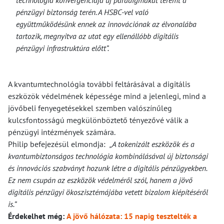
pénzügyi biztonság terén. A HSBC-vel való
együttműködésünk ennek az innovációnak az élvonalába
tartozik, megnyitva az utat egy ellenállóbb digitális
pénzügyi infrastruktúra előtt”.
A kvantumtechnológia további feltárásával a digitális
eszközök védelmének képessége mind a jelenlegi, mind a
jövőbeli fenyegetésekkel szemben valószínűleg
kulcsfontosságú megkülönböztető tényezővé válik a
pénzügyi intézmények számára.
Philip befejezésül elmondja:
„A tokenizált eszközök és a
kvantumbiztonságos technológia kombinálásával új biztonsági
és innovációs szabványt hozunk létre a digitális pénzügyekben.
Ez nem csupán az eszközök védelméről szól, hanem a jövő
digitális pénzügyi ökoszisztémájába vetett bizalom kiépítéséről
is.”
Érdekelhet még:
A jövő hálózata: 15 napig tesztelték a