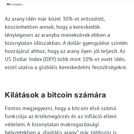
Az arany idén már közel 30%-ot erősödött,
köszönhetően annak, hogy a kereskedők
ténylegesen az aranyba menekülnek ebben a
bizonytalan időszakban. A dollár gyengülése szintén
hozzájárul ahhoz, hogy az arany ilyen jól teljesít. Az
US Dollar Index (DXY) több mint 10%-ot esett idén,
ezzel utalva a globális kereskedelmi feszültségekre.
Kilátások a bitcoin számára
Fontos megjegyezni, hogy a bitcoin első számú
funkciója az értékmegőrzés és az infláció elleni
védelem. A bizonytalan makrogazdasági
helyzetekben a „digitális arany” már többször is