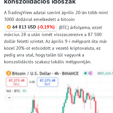
konszolidációs időszak
A TradingView adatai szerint április 20-án több mint
3000 dollárral emelkedett a bitcoin
64 813 USD
(-0,19%)
(BTC) árfolyama, ezzel
március 28-a után ismét visszaszerezve a 87 500
dollár feletti szintet. Az április 9-i mélypont óta már
közel 20%-ot erősödött a vezető kriptovaluta, ez
pedig arra utal, hogy talán túl vagyunk a
konszolidációs szakasz lokális mélypontján.