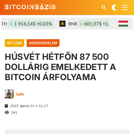
1 916,14$ +0,03%
BNB
601,97$ +1,28%
SOL
BITCOIN
KERESKEDELEM
HÚSVÉT HÉTFŐN 87 500
DOLLÁRIG EMELKEDETT A
BITCOIN ÁRFOLYAMA
Lelo
2025. április 21.
11:17
261