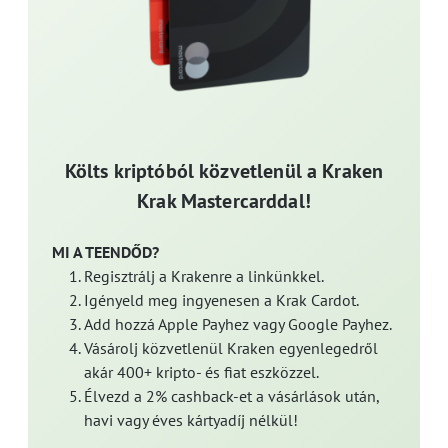
Költs kriptóból közvetlenül a Kraken
Krak Mastercarddal!
MI A TEENDŐD?
Regisztrálj a Krakenre a linkünkkel.
Igényeld meg ingyenesen a Krak Cardot.
Add hozzá Apple Payhez vagy Google Payhez.
Vásárolj közvetlenül Kraken egyenlegedről
akár 400+ kripto- és fiat eszközzel.
Élvezd a 2% cashback-et a vásárlások után,
havi vagy éves kártyadíj nélkül!