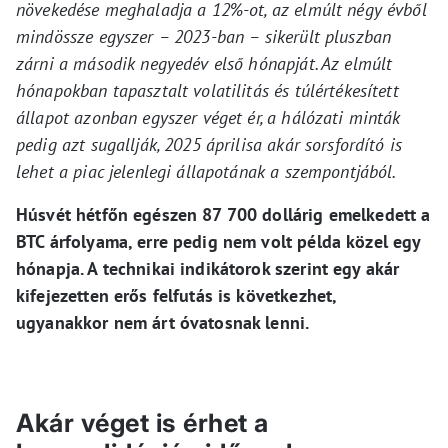
növekedése meghaladja a 12%-ot, az elmúlt négy évből
mindössze egyszer – 2023-ban – sikerült pluszban
zárni a második negyedév első hónapját. Az elmúlt
hónapokban tapasztalt volatilitás és túlértékesített
állapot azonban egyszer véget ér, a hálózati minták
pedig azt sugallják, 2025 áprilisa akár sorsfordító is
lehet a piac jelenlegi állapotának a szempontjából.
Húsvét hétfőn egészen 87 700 dollárig emelkedett a
BTC árfolyama, erre pedig nem volt példa közel egy
hónapja. A technikai indikátorok szerint egy akár
kifejezetten erős felfutás is következhet,
ugyanakkor nem árt óvatosnak lenni.
Akár véget is érhet a