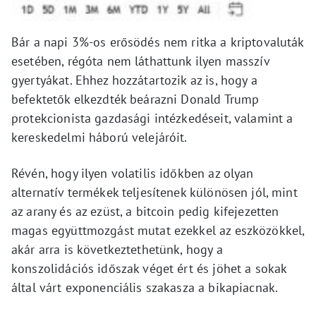
Bár a napi 3%-os erősödés nem ritka a kriptovaluták
esetében, régóta nem láthattunk ilyen masszív
gyertyákat. Ehhez hozzátartozik az is, hogy a
befektetők elkezdték beárazni Donald Trump
protekcionista gazdasági intézkedéseit, valamint a
kereskedelmi háború velejáróit.
Révén, hogy ilyen volatilis időkben az olyan
alternatív termékek teljesítenek különösen jól, mint
az arany és az ezüst, a bitcoin pedig kifejezetten
magas együttmozgást mutat ezekkel az eszközökkel,
akár arra is következtethetünk, hogy a
konszolidációs időszak véget ért és jöhet a sokak
által várt exponenciális szakasza a bikapiacnak.