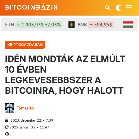
ETH
1 903,93$ +2,03%
BNB
594,95$ -0,52%
KRIPTOGAZDASÁG
IDÉN MONDTÁK AZ ELMÚLT
10 ÉVBEN
LEGKEVESEBBSZER A
BITCOINRA, HOGY HALOTT
Tomasito
2023. december 22.
7:39
2025. január 03.
11:47
5