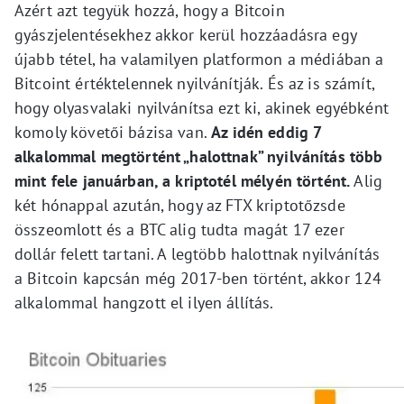
Azért azt tegyük hozzá, hogy a Bitcoin
gyászjelentésekhez akkor kerül hozzáadásra egy
újabb tétel, ha valamilyen platformon a médiában a
Bitcoint értéktelennek nyilvánítják. És az is számít,
hogy olyasvalaki nyilvánítsa ezt ki, akinek egyébként
komoly követői bázisa van.
Az idén eddig 7
alkalommal megtörtént „halottnak” nyilvánítás több
mint fele januárban, a kriptotél mélyén történt.
Alig
két hónappal azután, hogy az FTX kriptotőzsde
összeomlott és a BTC alig tudta magát 17 ezer
dollár felett tartani. A legtöbb halottnak nyilvánítás
a Bitcoin kapcsán még 2017-ben történt, akkor 124
alkalommal hangzott el ilyen állítás.