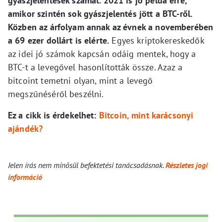
gyászjelentések számát. 2021 is jó példa erre,
amikor szintén sok gyászjelentés jött a BTC-ről.
Közben az árfolyam annak az évnek a novemberében
a 69 ezer dollárt is elérte.
Egyes kriptokereskedők
az idei jó számok kapcsán odáig mentek, hogy a
BTC-t a levegővel hasonlították össze. Azaz a
bitcoint temetni olyan, mint a levegő
megszűnéséről beszélni.
Ez a cikk is érdekelhet:
Bitcoin, mint karácsonyi
ajándék?
Jelen írás nem minősül befektetési tanácsadásnak.
Részletes jogi
információ