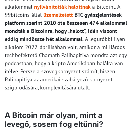
alkalommal
nyilvánították halottnak
a Bitcoint. A
99bitcoins által
üzemeltetett
BTC gyászjelentések
platform szerint 2010 óta összesen 474 alkalommal
mondták a Bitcoinra, hogy „halott”, idén viszont
eddig mindössze hét alkalommal.
A legutóbbi ilyen
alkalom 2022. áprilisában volt, amikor a milliárdos
techbefektető Chamath Palihapitiya mondta azt egy
podcastban, hogy a kripto Amerikában halálra van
ítélve. Persze a szövegkörnyezet számít, hiszen
Palihapitiya az amerikai szabályozó környezet
szigorodására, komplexitására utalt.
A Bitcoin már olyan, mint a
levegő, sosem fog eltűnni?