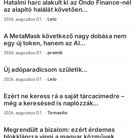
Hatalmi harc alakult ki az Ondo Finance-nél
az alapító halálát követően...
2026. augusztus 07.
Lelo
A MetaMask következő nagy dobása nem
egy új token, hanem az AI...
2026. augusztus 07.
premik
Új adóparadicsom születik...
2026. augusztus 07.
Lelo
Ezért ne keress rá a saját tárcacímedre –
még a keresésed is naplózzák...
2026. augusztus 07.
Tomasito
Megrendült a bizalom: ezért érdemes
blokkláncra vinni a magyar közművek