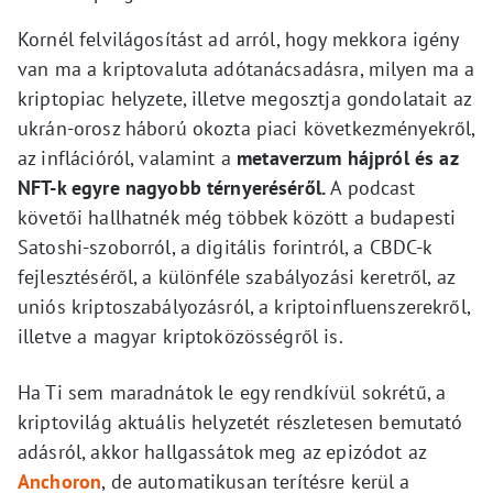
Kornél felvilágosítást ad arról, hogy mekkora igény
van ma a kriptovaluta adótanácsadásra, milyen ma a
kriptopiac helyzete, illetve megosztja gondolatait az
ukrán-orosz háború okozta piaci következményekről,
az inflációról, valamint a
metaverzum hájpról és az
NFT-k egyre nagyobb térnyeréséről.
A podcast
követői hallhatnék még többek között a budapesti
Satoshi-szoborról, a digitális forintról, a CBDC-k
fejlesztéséről, a különféle szabályozási keretről, az
uniós kriptoszabályozásról, a kriptoinfluenszerekről,
illetve a magyar kriptoközösségről is.
Ha Ti sem maradnátok le egy rendkívül sokrétű, a
kriptovilág aktuális helyzetét részletesen bemutató
adásról, akkor hallgassátok meg az epizódot az
Anchoron
, de automatikusan terítésre kerül a