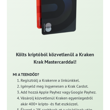
Költs kriptóból közvetlenül a Kraken
Krak Mastercarddal!
MI A TEENDŐD?
Regisztrálj a Krakenre a linkünkkel.
Igényeld meg ingyenesen a Krak Cardot.
Add hozzá Apple Payhez vagy Google Payhez.
Vásárolj közvetlenül Kraken egyenlegedről
akár 400+ kripto- és fiat eszközzel.
Élvezd a 2% cashback-et a vásárlások után,