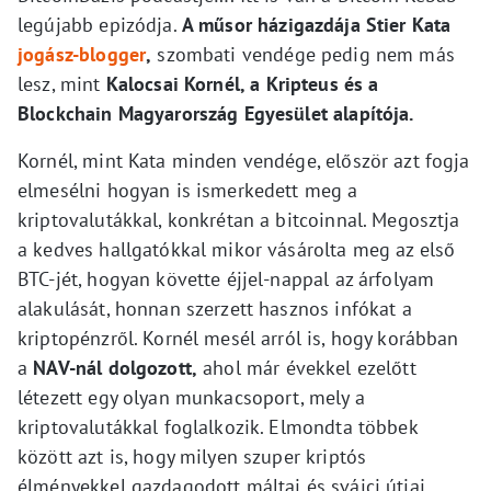
legújabb epizódja.
A műsor házigazdája Stier Kata
jogász-blogger
,
szombati vendége pedig nem más
lesz, mint
Kalocsai Kornél, a Kripteus és a
Blockchain Magyarország Egyesület alapítója.
Kornél, mint Kata minden vendége, először azt fogja
elmesélni hogyan is ismerkedett meg a
kriptovalutákkal, konkrétan a bitcoinnal. Megosztja
a kedves hallgatókkal mikor vásárolta meg az első
BTC-jét, hogyan követte éjjel-nappal az árfolyam
alakulását, honnan szerzett hasznos infókat a
kriptopénzről. Kornél mesél arról is, hogy korábban
a
NAV-nál dolgozott,
ahol már évekkel ezelőtt
létezett egy olyan munkacsoport, mely a
kriptovalutákkal foglalkozik. Elmondta többek
között azt is, hogy milyen szuper kriptós
élményekkel gazdagodott máltai és svájci útjai