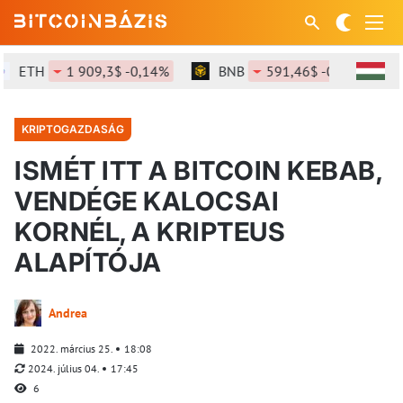
ETH
1 909,3$ -0,14%
BNB
591,46$ -0,23%
KRIPTOGAZDASÁG
ISMÉT ITT A BITCOIN KEBAB,
VENDÉGE KALOCSAI
KORNÉL, A KRIPTEUS
ALAPÍTÓJA
Andrea
2022. március 25.
18:08
2024. július 04.
17:45
6