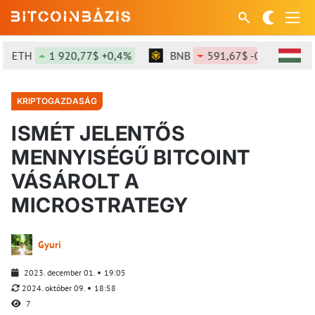
ETH
1 920,77$ +0,4%
BNB
591,67$ -0,26%
KRIPTOGAZDASÁG
ISMÉT JELENTŐS
MENNYISÉGŰ BITCOINT
VÁSÁROLT A
MICROSTRATEGY
Gyuri
2023. december 01.
19:05
2024. október 09.
18:58
7