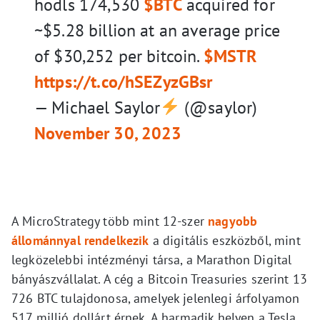
hodls 174,530
$BTC
acquired for
~$5.28 billion at an average price
of $30,252 per bitcoin.
$MSTR
https://t.co/hSEZyzGBsr
— Michael Saylor
(@saylor)
November 30, 2023
A MicroStrategy több mint 12-szer
nagyobb
állománnyal rendelkezik
a digitális eszközből, mint
legközelebbi intézményi társa, a Marathon Digital
bányászvállalat. A cég a Bitcoin Treasuries szerint 13
726 BTC tulajdonosa, amelyek jelenlegi árfolyamon
517 millió dollárt érnek. A harmadik helyen a Tesla