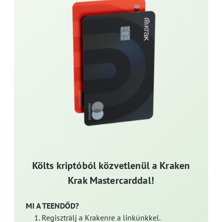
Költs kriptóból közvetlenül a Kraken
Krak Mastercarddal!
MI A TEENDŐD?
Regisztrálj a Krakenre a linkünkkel.