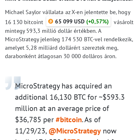
Michael Saylor vállalata az X-en jelentette be, hogy
65 099 USD
(+0,57%)
16 130 bitcoint
vásárolt
mintegy 593,3 millió dollár értékben. A
MicroStrategy jelenleg 174 530 BTC-vel rendelkezik,
amelyet 5,28 milliárd dollárért szereztek meg,
darabonként átlagosan 30 000 dolláros áron.
MicroStrategy has acquired an
additional 16,130 BTC for ~$593.3
million at an average price of
$36,785 per
#bitcoin
. As of
11/29/23,
@MicroStrategy
now