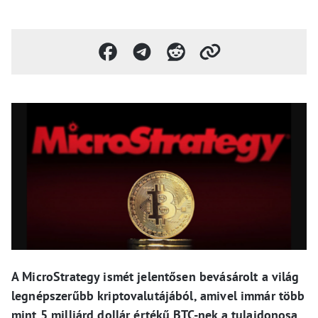
A MicroStrategy ismét jelentősen bevásárolt a világ
legnépszerűbb kriptovalutájából, amivel immár több
mint 5 milliárd dollár értékű BTC-nek a tulajdonosa.