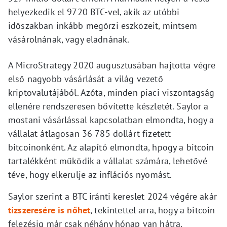
helyezkedik el 9720 BTC-vel, akik az utóbbi
időszakban inkább megőrzi eszközeit, mintsem
vásárolnának, vagy eladnának.
A MicroStrategy 2020 augusztusában hajtotta végre
első nagyobb vásárlását a világ vezető
kriptovalutájából. Azóta, minden piaci viszontagság
ellenére rendszeresen bővítette készletét. Saylor a
mostani vásárlással kapcsolatban elmondta, hogy a
vállalat átlagosan 36 785 dollárt fizetett
bitcoinonként. Az alapító elmondta, hpogy a bitcoin
tartalékként működik a vállalat számára, lehetővé
téve, hogy elkerülje az inflációs nyomást.
Saylor szerint a BTC iránti kereslet 2024 végére akár
tízszeresére is nőhet
, tekintettel arra, hogy a bitcoin
felezésig már csak néhány hónap van hátra.