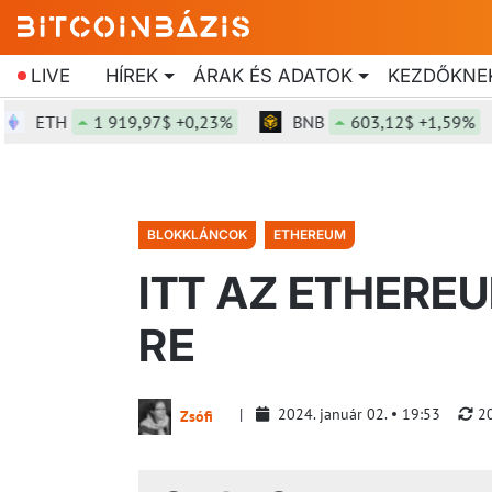
LIVE
HÍREK
ÁRAK ÉS ADATOK
KEZDŐKNE
ETH
1 919,97$ +0,23%
BNB
603,12$ +1,59%
BLOKKLÁNCOK
ETHEREUM
ITT AZ ETHERE
RE
2024. január 02.
19:53
20
Zsófi