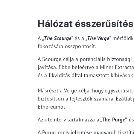
Hálózat ésszerűsítés
A
„The Scourge”
és a
„The Verge”
mérföldkö
fokozására összpontosít.
A Scourge célja a potenciális biztonság
javítása. Ebbe beleértve a Miner Extracta
és a likviditás által támasztott kihívások
Másrészt a Verge célja, hogy egyszerűsít
biztosítson a fejlesztők számára. Ezálta
Ethereumot.
Az ütemterv tartalmazza a
„The Purge”
és
A Purge, mely jelentése magyarul: tisztít