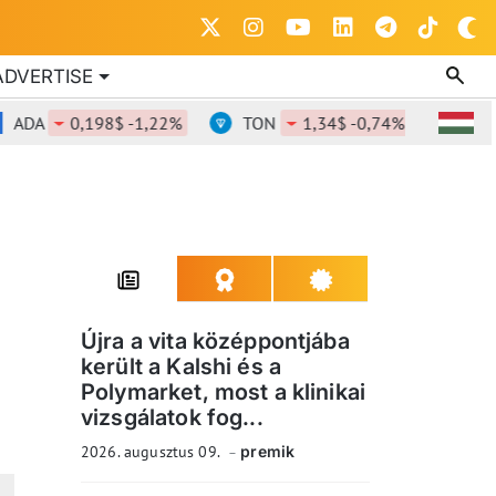
ADVERTISE
A
0,198$ -1,22%
TON
1,34$ -0,74%
DOT
0,
Újra a vita középpontjába
került a Kalshi és a
Polymarket, most a klinikai
vizsgálatok fog...
2026. augusztus 09.
premik