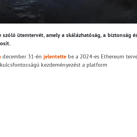
e szóló ütemtervét, amely a skálázhatóság, a biztonság é
osít.
n
december 31-én
jelentette
be a 2024-es Ethereum terv
b kulcsfontosságú kezdeményezést a platform