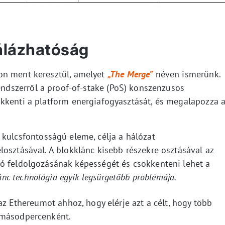
álázhatóság
on ment keresztül, amelyet
„The Merge”
néven ismerünk.
ndszerről a proof-of-stake (PoS) konszenzusos
kkenti a platform energiafogyasztását, és megalapozza 
kulcsfontosságú eleme, célja a hálózat
osztásával. A blokklánc kisebb részekre osztásával az
ó feldolgozásának képességét és csökkenteni lehet a
lánc technológia egyik legsürgetőbb problémája.
az Ethereumot ahhoz, hogy elérje azt a célt, hogy több
 másodpercenként.