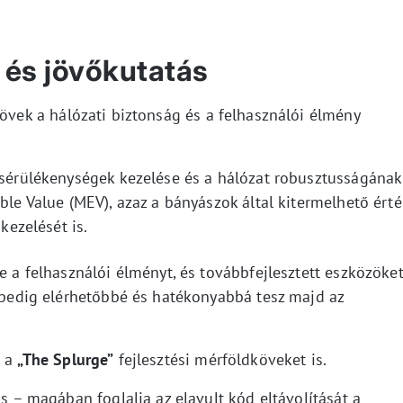
 és jövőkutatás
vek a hálózati biztonság és a felhasználói élmény
i sérülékenységek kezelése és a hálózat robusztusságának
ble Value (MEV), azaz a bányászok által kitermelhető érté
 kezelését is.
se a felhasználói élményt, és továbbfejlesztett eszközöke
l pedig elérhetőbbé és hatékonyabbá tesz majd az
 a
„The Splurge”
fejlesztési mérföldköveket is.
ás – magában foglalja az elavult kód eltávolítását a