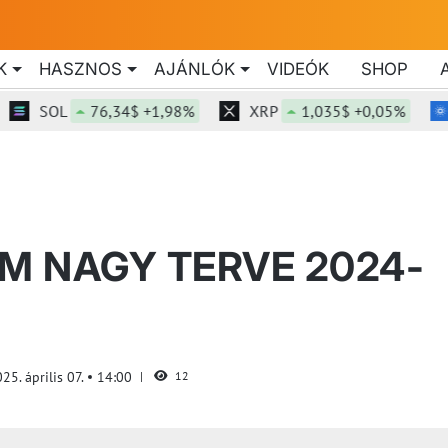
K
HASZNOS
AJÁNLÓK
VIDEÓK
SHOP
SOL
76,34$ +1,98%
XRP
1,035$ +0,05%
AD
UM NAGY TERVE 2024-
25. április 07.
14:00
12