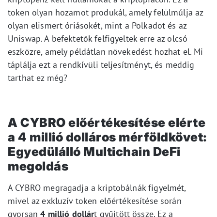
token olyan hozamot produkál, amely felülmúlja az
olyan elismert óriásokét, mint a Polkadot és az
Uniswap. A befektetők felfigyeltek erre az olcsó
eszközre, amely példátlan növekedést hozhat el. Mi
táplálja ezt a rendkívüli teljesítményt, és meddig
tarthat ez még?
A CYBRO előértékesítése elérte
a 4 millió dolláros mérföldkövet:
Egyedülálló Multichain DeFi
megoldás
A CYBRO megragadja a kriptobálnák figyelmét,
mivel az exkluzív token előértékesítése során
gyorsan
4 millió dollár
t gyűjtött össze. Ez a