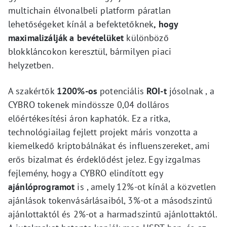
multichain élvonalbeli platform páratlan
lehetőségeket kínál a befektetőknek
, hogy
maximalizálják a bevételüket
különböző
blokkláncokon keresztül, bármilyen piaci
helyzetben.
A szakértők
1200%-os
potenciális
ROI-t
jósolnak , a
CYBRO tokenek mindössze 0,04 dolláros
előértékesítési áron kaphatók. Ez a ritka,
technológiailag fejlett projekt máris vonzotta a
kiemelkedő kriptobálnákat és influenszereket, ami
erős bizalmat és érdeklődést jelez. Egy izgalmas
fejlemény, hogy a CYBRO elindított egy
ajánlóprogramot
is , amely 12%-ot kínál a közvetlen
ajánlások tokenvásárlásaiból, 3%-ot a másodszintű
ajánlottaktól és 2%-ot a harmadszintű ajánlottaktól.