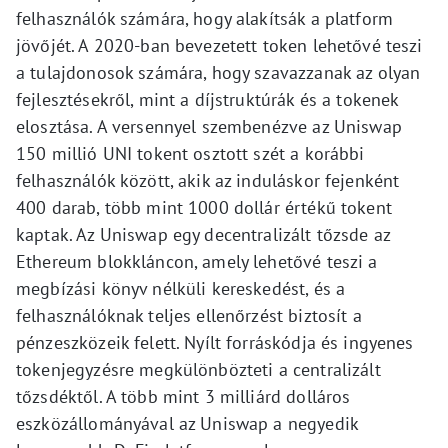
felhasználók számára, hogy alakítsák a platform
jövőjét. A 2020-ban bevezetett token lehetővé teszi
a tulajdonosok számára, hogy szavazzanak az olyan
fejlesztésekről, mint a díjstruktúrák és a tokenek
elosztása. A versennyel szembenézve az Uniswap
150 millió UNI tokent osztott szét a korábbi
felhasználók között, akik az induláskor fejenként
400 darab, több mint 1000 dollár értékű tokent
kaptak. Az Uniswap egy decentralizált tőzsde az
Ethereum blokkláncon, amely lehetővé teszi a
megbízási könyv nélküli kereskedést, és a
felhasználóknak teljes ellenőrzést biztosít a
pénzeszközeik felett. Nyílt forráskódja és ingyenes
tokenjegyzésre megkülönbözteti a centralizált
tőzsdéktől. A több mint 3 milliárd dolláros
eszközállományával az Uniswap a negyedik