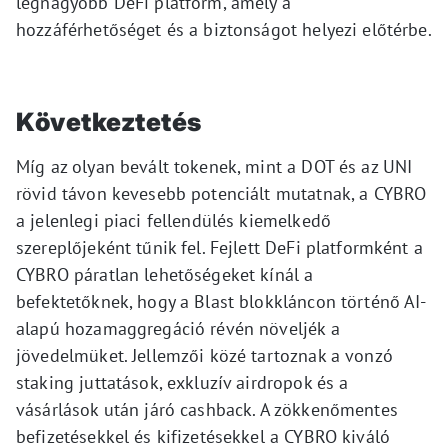
legnagyobb DeFi platform, amely a
hozzáférhetőséget és a biztonságot helyezi előtérbe.
Következtetés
Míg az olyan bevált tokenek, mint a DOT és az UNI
rövid távon kevesebb potenciált mutatnak, a CYBRO
a jelenlegi piaci fellendülés kiemelkedő
szereplőjeként tűnik fel. Fejlett DeFi platformként a
CYBRO páratlan lehetőségeket kínál a
befektetőknek, hogy a Blast blokkláncon történő AI-
alapú hozamaggregáció révén növeljék a
jövedelmüket. Jellemzői közé tartoznak a vonzó
staking juttatások, exkluzív airdropok és a
vásárlások után járó cashback. A zökkenőmentes
befizetésekkel és kifizetésekkel a CYBRO kiváló