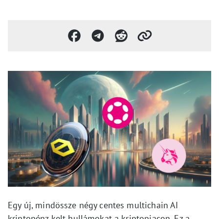
Egy új, mindössze négy centes multichain AI
kriptopénz kelt hullámokat a kriptopiacon. Ez a