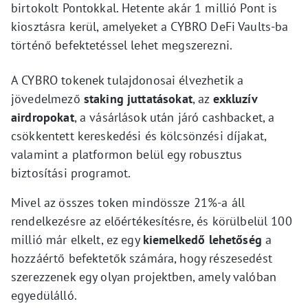
birtokolt Pontokkal. Hetente akár 1 millió Pont is
kiosztásra kerül, amelyeket a CYBRO DeFi Vaults-ba
történő befektetéssel lehet megszerezni.
A CYBRO tokenek tulajdonosai élvezhetik a
jövedelmező
staking juttatásokat
, az
exkluzív
airdropokat
, a vásárlások után járó cashbacket, a
csökkentett kereskedési és kölcsönzési díjakat,
valamint a platformon belül egy robusztus
biztosítási programot.
Mivel az összes token mindössze 21%-a áll
rendelkezésre az előértékesítésre, és körülbelül 100
millió már elkelt, ez egy
kiemelkedő lehetőség
a
hozzáértő befektetők számára, hogy részesedést
szerezzenek egy olyan projektben, amely valóban
egyedülálló.