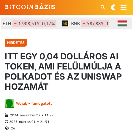
TH
1 908,51$ -0,17%
BNB
587,88$ -1,13%
SO
HIRDETÉS
ITT EGY 0,04 DOLLÁROS AI
TOKEN, AMI FELÜLMÚLJA A
POLKADOT ÉS AZ UNISWAP
HOZAMÁT
Wojak • Támogatott
2024. november 23.
11:27
2025. március 01.
21:54
26