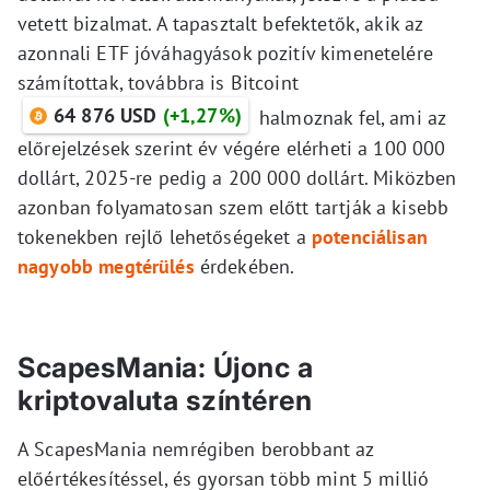
vetett bizalmat. A tapasztalt befektetők, akik az
azonnali ETF jóváhagyások pozitív kimenetelére
számítottak, továbbra is Bitcoint
64 876 USD
(+1,27%)
halmoznak fel, ami az
előrejelzések szerint év végére elérheti a 100 000
dollárt, 2025-re pedig a 200 000 dollárt. Miközben
azonban folyamatosan szem előtt tartják a kisebb
tokenekben rejlő lehetőségeket a
potenciálisan
nagyobb megtérülés
érdekében.
ScapesMania: Újonc a
kriptovaluta színtéren
A ScapesMania nemrégiben berobbant az
előértékesítéssel, és gyorsan több mint 5 millió