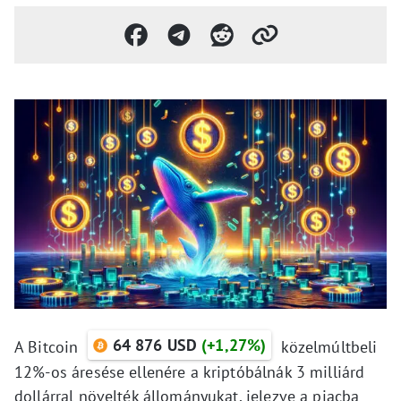
64 876 USD
(+1,27%)
A Bitcoin
közelmúltbeli
12%-os áresése ellenére a kriptóbálnák 3 milliárd
dollárral növelték állományukat, jelezve a piacba