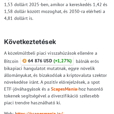
1,53 dollárt 2025-ben, amikor a kereskedés 1,42 és
1,58 dollár között mozoghat, és 2030-ra elérheti a
4,81 dollárt is.
Következtetések
A közelmúltbeli piaci visszahúzások ellenére a
64 876 USD
(+1,27%)
Bitcoin
bálnák erős
bikapiaci hangulatot mutatnak, egyre növelik
állományukat, és bizakodóak a kriptovaluta szektor
növekedése iránt. A pozitív előrejelzések, a spot
ETF-jóváhagyások és a
ScapesMania
-hoz hasonló
tokenek segítségével a diverzifikáció szélesebb
piaci trendre használható ki.
Web:
https://scapesmania.io/