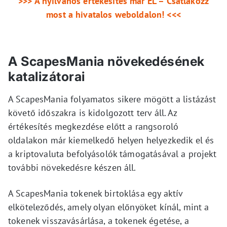
>>> A nyilvános értékesítés már ÉL – Csatlakozz
most a hivatalos weboldalon! <<<
A ScapesMania növekedésének
katalizátorai
A ScapesMania folyamatos sikere mögött a listázást
követő időszakra is kidolgozott terv áll. Az
értékesítés megkezdése előtt a rangsoroló
oldalakon már kiemelkedő helyen helyezkedik el és
a kriptovaluta befolyásolók támogatásával a projekt
további növekedésre készen áll.
A ScapesMania tokenek birtoklása egy aktív
elköteleződés, amely olyan előnyöket kínál, mint a
tokenek visszavásárlása, a tokenek égetése, a