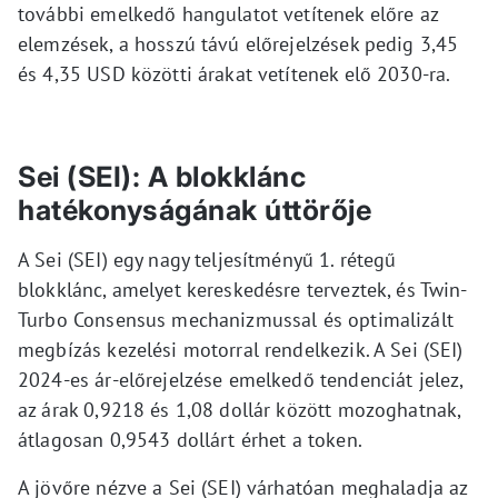
további emelkedő hangulatot vetítenek előre az
elemzések, a hosszú távú előrejelzések pedig 3,45
és 4,35 USD közötti árakat vetítenek elő 2030-ra.
Sei (SEI): A blokklánc
hatékonyságának úttörője
A Sei (SEI) egy nagy teljesítményű 1. rétegű
blokklánc, amelyet kereskedésre terveztek, és Twin-
Turbo Consensus mechanizmussal és optimalizált
megbízás kezelési motorral rendelkezik. A Sei (SEI)
2024-es ár-előrejelzése emelkedő tendenciát jelez,
az árak 0,9218 és 1,08 dollár között mozoghatnak,
átlagosan 0,9543 dollárt érhet a token.
A jövőre nézve a Sei (SEI) várhatóan meghaladja az