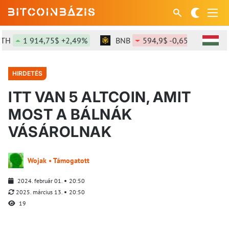
1 914,75$ +2,49%
BNB
594,9$ -0,65%
SOL
HIRDETÉS
ITT VAN 5 ALTCOIN, AMIT
MOST A BÁLNÁK
VÁSÁROLNAK
Wojak • Támogatott
2024. február 01.
20:50
2025. március 13.
20:50
19