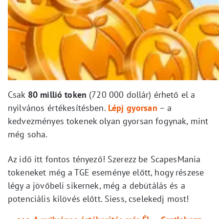
Csak
80 millió token
(720 000 dollár) érhető el a
nyilvános értékesítésben.
Lépj gyorsan
– a
kedvezményes tokenek olyan gyorsan fogynak, mint
még soha.
Az idő itt fontos tényező! Szerezz be ScapesMania
tokeneket még a TGE eseménye előtt, hogy részese
légy a jövőbeli sikernek, még a debütálás és a
potenciális kilövés előtt. Siess, cselekedj most!