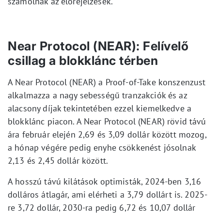
számolnak az előrejelzések.
Near Protocol (NEAR): Felívelő
csillag a blokklánc térben
A Near Protocol (NEAR) a Proof-of-Take konszenzust
alkalmazza a nagy sebességű tranzakciók és az
alacsony díjak tekintetében ezzel kiemelkedve a
blokklánc piacon. A Near Protocol (NEAR) rövid távú
ára február elején 2,69 és 3,09 dollár között mozog,
a hónap végére pedig enyhe csökkenést jósolnak
2,13 és 2,45 dollár között.
A hosszú távú kilátások optimisták, 2024-ben 3,16
dolláros átlagár, ami elérheti a 3,79 dollárt is. 2025-
re 3,72 dollár, 2030-ra pedig 6,72 és 10,07 dollár