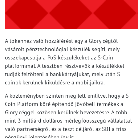
A tokenhez való hozzáférést egy a Glory cégtől
vásárolt pénztechnológiai készülék segíti, mely
összekapcsolja a PoS készülékeket az S-Coin
platformmal. A tesztben résztvevők a készülékkel
tudják feltölteni a bankkártyájukat, mely után S
coinok kerülnek kiküldésre a mobiljaikra.
A közleményben szinten meg lett említve, hogy a S
Coin Platform köré építendő jövőbeli termékek a
Glory céggel közösen kerülnek bevezetésre. A több
mint 3 milliárd dolláros mérlegfőösszegű vállalattal
való partnerségről és a teszt céljáról az SBI a friss
pénzügyi jelentésében így ír: