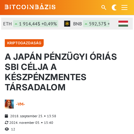
H
1 914,44$ +0,49%
BNB
592,57$ +0,32%
S
KRIPTOGAZDASÁG
A JAPÁN PÉNZÜGYI ÓRIÁS
SBI CÉLJA A
KÉSZPÉNZMENTES
TÁRSADALOM
-VM-
2018. szeptember 25.
13:58
2024. november 05.
15:40
12