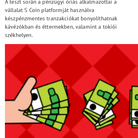
A teszt során a pénzügyi óriás alkalmazottai a
vállalat S Coin platformját használva
készpénzmentes tranzakciókat bonyolíthatnak
kávézókban és éttermekben, valamint a tokiói
székhelyen.