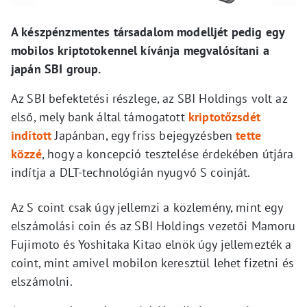
A készpénzmentes társadalom modelljét pedig egy
mobilos kriptotokennel kívánja megvalósítani a
japán SBI group.
Az SBI befektetési részlege, az SBI Holdings volt az
első, mely bank által támogatott
kriptotőzsdét
indított
Japánban, egy friss bejegyzésben
tette
közzé
, hogy a koncepció tesztelése érdekében útjára
indítja a DLT-technológián nyugvó S coinját.
Az S coint csak úgy jellemzi a közlemény, mint egy
elszámolási coin és az SBI Holdings vezetői Mamoru
Fujimoto és Yoshitaka Kitao elnök úgy jellemezték a
coint, mint amivel mobilon keresztül lehet fizetni és
elszámolni.