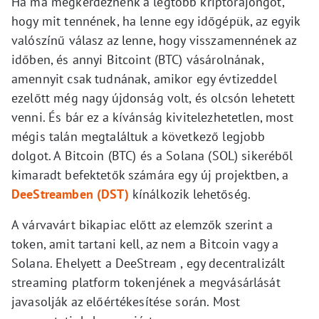
Ha ma megkérdeznénk a legtöbb kriptorajongót,
hogy mit tennének, ha lenne egy időgépük, az egyik
valószínű válasz az lenne, hogy visszamennének az
időben, és annyi Bitcoint (BTC) vásárolnának,
amennyit csak tudnának, amikor egy évtizeddel
ezelőtt még nagy újdonság volt, és olcsón lehetett
venni. És bár ez a kívánság kivitelezhetetlen, most
mégis talán megtaláltuk a következő legjobb
dolgot. A Bitcoin (BTC) és a Solana (SOL) sikeréből
kimaradt befektetők számára egy új projektben, a
DeeStreamben (DST)
kínálkozik lehetőség.
A várvavárt bikapiac előtt az elemzők szerint a
token, amit tartani kell, az nem a Bitcoin vagy a
Solana. Ehelyett a DeeStream , egy decentralizált
streaming platform tokenjének a megvásárlását
javasolják az előértékesítése során. Most