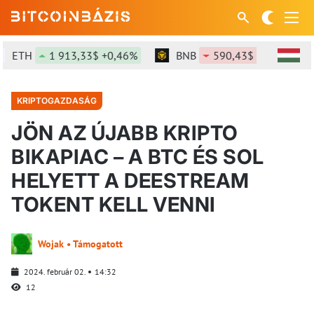
ETH
1 913,33$ +0,46%
BNB
590,43$ -0,53%
KRIPTOGAZDASÁG
JÖN AZ ÚJABB KRIPTO
BIKAPIAC – A BTC ÉS SOL
HELYETT A DEESTREAM
TOKENT KELL VENNI
Wojak • Támogatott
2024. február 02.
14:32
12