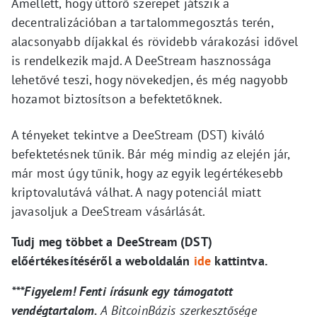
Amellett, hogy úttörő szerepet játszik a
decentralizációban a tartalommegosztás terén,
alacsonyabb díjakkal és rövidebb várakozási idővel
is rendelkezik majd. A DeeStream hasznossága
lehetővé teszi, hogy növekedjen, és még nagyobb
hozamot biztosítson a befektetőknek.
A tényeket tekintve a DeeStream (DST) kiváló
befektetésnek tűnik. Bár még mindig az elején jár,
már most úgy tűnik, hogy az egyik legértékesebb
kriptovalutává válhat. A nagy potenciál miatt
javasoljuk a DeeStream vásárlását.
Tudj meg többet a DeeStream (DST)
előértékesítéséről a weboldalán
ide
kattintva.
***Figyelem! Fenti írásunk egy támogatott
vendégtartalom.
A BitcoinBázis szerkesztősége