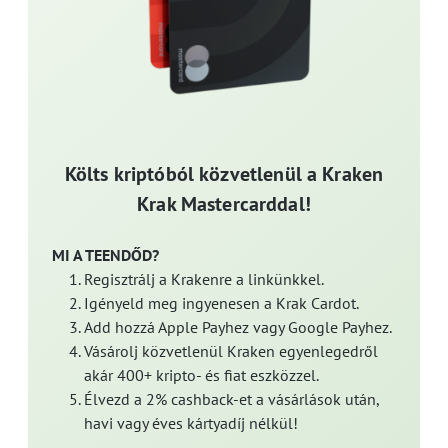
Költs kriptóból közvetlenül a Kraken
Krak Mastercarddal!
MI A TEENDŐD?
Regisztrálj a Krakenre a linkünkkel.
Igényeld meg ingyenesen a Krak Cardot.
Add hozzá Apple Payhez vagy Google Payhez.
Vásárolj közvetlenül Kraken egyenlegedről
akár 400+ kripto- és fiat eszközzel.
Élvezd a 2% cashback-et a vásárlások után,
havi vagy éves kártyadíj nélkül!