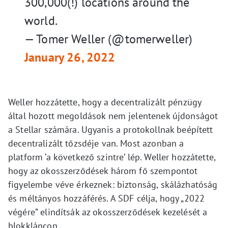
300,000(!) locations around the
world.
— Tomer Weller (@tomerweller)
January 26, 2022
Weller hozzátette, hogy a decentralizált pénzügy
által hozott megoldások nem jelentenek újdonságot
a Stellar számára. Ugyanis a protokollnak beépített
decentralizált tőzsdéje van. Most azonban a
platform ‘a következő szintre’ lép. Weller hozzátette,
hogy az okosszerződések három fő szempontot
figyelembe véve érkeznek: biztonság, skálázhatóság
és méltányos hozzáférés. A SDF célja, hogy „2022
végére” elindítsák az okosszerződések kezelését a
blokkláncon.