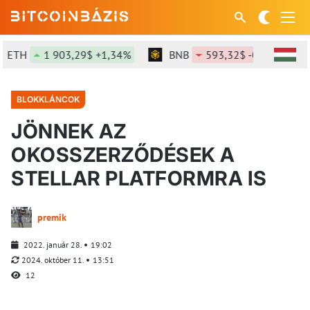
H
1 903,29$ +1,34%
BNB
593,32$ -0,95%
SO
BLOKKLÁNCOK
JÖNNEK AZ
OKOSSZERZŐDÉSEK A
STELLAR PLATFORMRA IS
premik
2022. január 28.
19:02
2024. október 11.
13:51
12