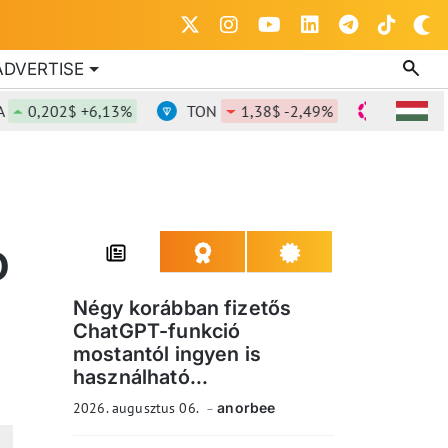
ADVERTISE
,202$ +6,13%
TON
1,38$ -2,49%
DOT
0,826$
D
Négy korábban fizetős
ChatGPT-funkció
mostantól ingyen is
használható...
2026. augusztus 06.
anorbee