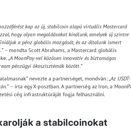
ozzáférést kap az új, stabilcoin alapú virtuális Mastercard
zzal, hogy olyan megoldásokat kínálunk, amelyek új szintre
iniáljuk a pénz globális mozgását, és az általunk ismert
.
” – mondta Scott Abrahams, a Mastercard globális
ke. „
A MoonPay-vel közösen innovatív és biztonságos
tream pénzügyi ökoszisztémák között.”
hatalmasnak” nevezte a partnerséget, mondván: „
Az USDT-
tán.
” – írta egy X-posztban. A partnerség az Iron, a MoonP
zetési cég infrastruktúráját fogja felhasználni.
lkarolják a stabilcoinokat