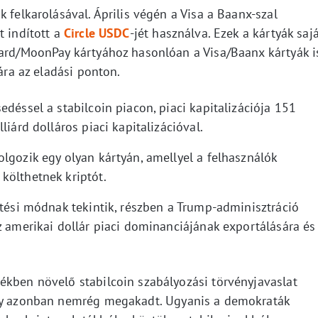
 felkarolásával. Április végén a Visa a Baanx-szal
t indított a
Circle USDC
-jét használva. Ezek a kártyák saj
card/MoonPay kártyához hasonlóan a Visa/Baanx kártyák i
tára az eladási ponton.
edéssel a stabilcoin piacon, piaci kapitalizációja 151
liárd dolláros piaci kapitalizációval.
lgozik egy olyan kártyán, amellyel a felhasználók
költhetnek kriptót.
etési módnak tekintik, részben a Trump-adminisztráció
z amerikai dollár piaci dominanciájának exportálására és
ékben növelő stabilcoin szabályozási törvényjavaslat
ály azonban nemrég megakadt. Ugyanis a demokraták