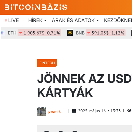
LIVE
HÍREK
ÁRAK ÉS ADATOK
KEZDŐKNE
TH
1 905,67$ -0,71%
BNB
591,05$ -1,12%
S
FINTECH
JÖNNEK AZ US
KÁRTYÁK
2025. május 16.
13:33
premik