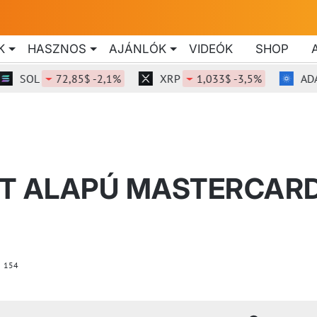
K
HASZNOS
AJÁNLÓK
VIDEÓK
SHOP
OL
72,85$ -2,1%
XRP
1,033$ -3,5%
ADA
0
DT ALAPÚ MASTERCAR
154