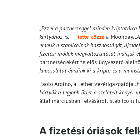
„Ezzel a partnerséggel minden kriptotárca h
kártyához is.
” –
tette közzé
a Moonpay. „
A
emelik a stabilcoinok hasznosságát, újradef
fizetési módok megváltoztatását indítjuk el
partnerségekért felelős ügyvezető alelnö
kapcsolatot építünk ki a kripto és a mains
Paolo Ardino, a Tether vezérigazgatója „
kártyák a legjobb ötlet a szeletelt kenyér u
által márciusban felvásárolt stabilcoin fi
A fizetési óriások fe