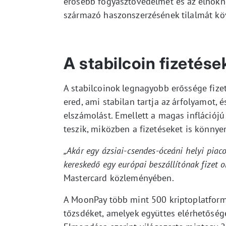
erősebb fogyasztóvédelmet és az elnökne
származó haszonszerzésének tilalmát köv
A stabilcoin fizetése
A stabilcoinok legnagyobb erőssége fize
ered, ami stabilan tartja az árfolyamot, 
elszámolást. Emellett a magas inflációj
teszik, miközben a fizetéseket is könnyen
„Akár egy ázsiai-csendes-óceáni helyi piaco
kereskedő egy európai beszállítónak fizet o
Mastercard közleményében.
A MoonPay több mint 500 kriptoplatformm
tőzsdéket, amelyek együttes elérhetőség