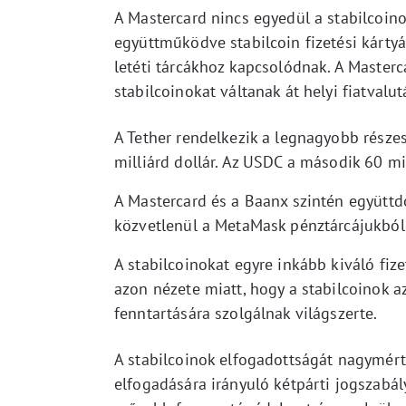
A Mastercard nincs egyedül a stabilcoinok
együttműködve stabilcoin fizetési kártyá
letéti tárcákhoz kapcsolódnak. A Master
stabilcoinokat váltanak át helyi fiatvalu
A Tether rendelkezik a legnagyobb részes
milliárd dollár. Az USDC a második 60 mil
A Mastercard és a Baanx szintén együttdo
közvetlenül a MetaMask pénztárcájukból 
A stabilcoinokat egyre inkább kiváló fiz
azon nézete miatt, hogy a stabilcoinok a
fenntartására szolgálnak világszerte.
A stabilcoinok elfogadottságát nagymért
elfogadására irányuló kétpárti jogszab