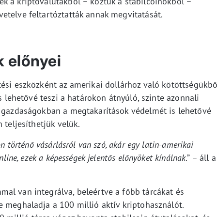
k a kriptovalutákból – köztük a stabilcoinokból –
etelve feltartóztatták annak megvitatását.
k előnyei
tési eszközként az amerikai dollárhoz való kötöttségükbő
és lehetővé teszi a határokon átnyúló, szinte azonnali
ú gazdaságokban a megtakarítások védelmét is lehetővé
 teljesíthetjük velük.
n történő vásárlásról van szó, akár egy latin-amerikai
nline, ezek a képességek jelentős előnyöket kínálnak
.” – áll a
al van integrálva, beleértve a főbb tárcákat és
e meghaladja a 100 millió aktív kriptohasználót.