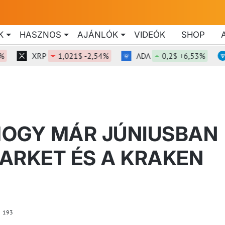
K
HASZNOS
AJÁNLÓK
VIDEÓK
SHOP
XRP
1,021$ -2,54%
ADA
0,2$ +6,53%
T
 HOGY MÁR JÚNIUSBAN
ARKET ÉS A KRAKEN
193