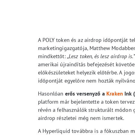
A POLY token és az airdrop időpontját t
marketingigazgatója, Matthew Modabber
mindkettőt: „
Lesz token, és lesz airdrop is.”
amerikai újraindítás befejezését követőe
előkészületeket helyezik előtérbe. A jogos
időpontját egyelőre nem hozták nyilváno
Hasonlóan
erős versenyző a
Kraken
Ink 
platform már bejelentette a token terveze
révén a felhasználók strukturált módon g
airdrop részletei még nem ismertek.
A Hyperliquid továbbra is a fókuszban m