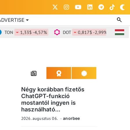
ADVERTISE
ON
1,33$ -4,57%
DOT
0,817$ -2,99%
DOGE
Négy korábban fizetős
ChatGPT-funkció
mostantól ingyen is
használható...
2026. augusztus 06.
anorbee