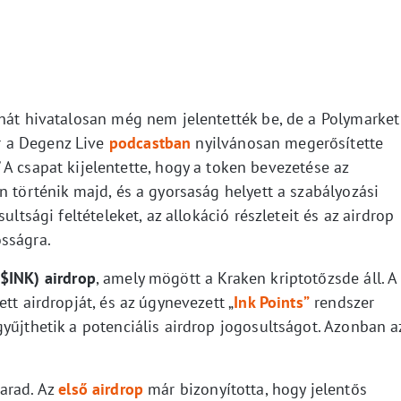
ehát hivatalosan még nem jelentették be, de a Polymarket
 a Degenz Live
podcastban
nyilvánosan megerősítette
A csapat kijelentette, hogy a token bevezetése az
n történik majd, és a gyorsaság helyett a szabályozási
ultsági feltételeket, az allokáció részleteit és az airdrop
sságra.
($INK) airdrop
, amely mögött a Kraken kriptotőzsde áll. A
tt airdropját, és az úgynevezett „
Ink Points”
rendszer
yűjthetik a potenciális airdrop jogosultságot. Azonban a
arad. Az
első airdrop
már bizonyította, hogy jelentős