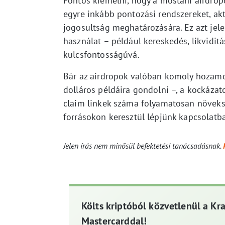
Fontos kiemelni, hogy a mostani airdro
egyre inkább pontozási rendszereket, ak
jogosultság meghatározására. Ez azt jelen
használat – például kereskedés, likviditás
kulcsfontosságúvá.
Bár az airdropok valóban komoly hozamot
dolláros példáira gondolni –, a kockázato
claim linkek száma folyamatosan növeksz
forrásokon keresztül lépjünk kapcsolatba
Jelen írás nem minősül befektetési tanácsadásnak.
Költs kriptóból közvetlenül a Kr
Mastercarddal!