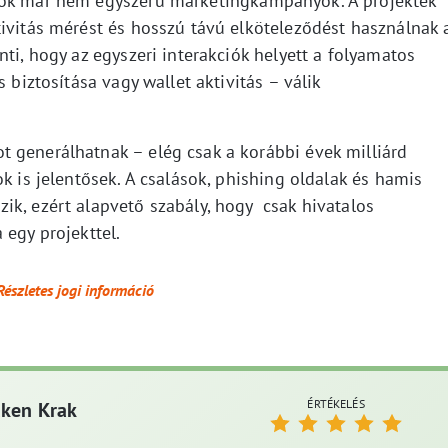
pok már nem egyszerű marketingkampányok. A projektek
tivitás mérést és hosszú távú elköteleződést használnak 
ti, hogy az egyszeri interakciók helyett a folyamatos
 biztosítása vagy wallet aktivitás – válik
 generálhatnak – elég csak a korábbi évek milliárd
k is jelentősek. A csalások, phishing oldalak és hamis
ik, ezért alapvető szabály, hogy csak hivatalos
 egy projekttel.
Részletes jogi információ
ÉRTÉKELÉS
aken Krak