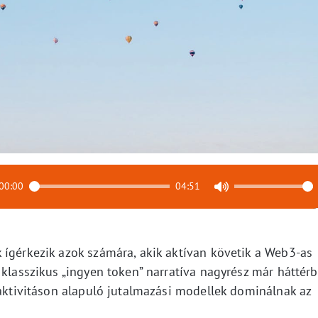
00:00
04:51
 ígérkezik azok számára, akik aktívan követik a Web3-as
 klasszikus „ingyen token” narratíva nagyrész már háttér
 aktivitáson alapuló jutalmazási modellek dominálnak az