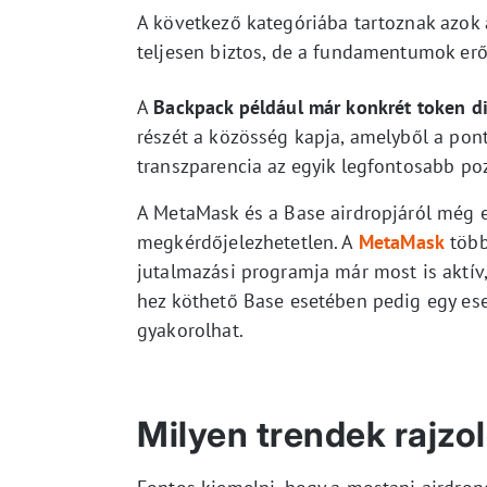
A következő kategóriába tartoznak azok
teljesen biztos, de a fundamentumok erő
A
Backpack például már konkrét token dis
részét a közösség kapja, amelyből a pon
transzparencia az egyik legfontosabb pozi
A MetaMask és a Base airdropjáról még e
megkérdőjelezhetetlen. A
MetaMask
több
jutalmazási programja már most is aktív,
hez köthető Base esetében pedig egy ese
gyakorolhat.
Milyen trendek rajzo