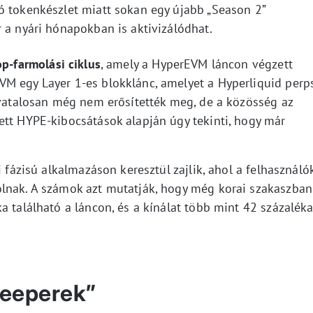
ó tokenkészlet miatt sokan egy újabb „Season 2”
 a nyári hónapokban is aktivizálódhat.
op-farmolási ciklus
, amely a HyperEVM láncon végzett
M egy Layer 1-es blokklánc, amelyet a Hyperliquid perp
Hivatalosan még nem erősítették meg, de a közösség az
ett HYPE-kibocsátások alapján úgy tekinti, hogy már
i fázisú alkalmazáson keresztül zajlik, ahol a felhasználó
olnak. A számok azt mutatják, hogy még korai szakaszban
a található a láncon, és a kínálat több mint 42 százalék
leeperek”