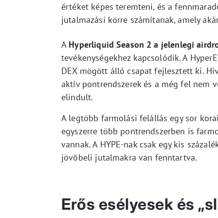
értéket képes teremteni, és a fennmarad
jutalmazási körre számítanak, amely akár
A
Hyperliquid Season 2 a jelenlegi airdr
tevékenységekhez kapcsolódik. A HyperEV
DEX mögött álló csapat fejlesztett ki. 
aktív pontrendszerek és a még fel nem v
elindult.
A legtöbb farmolási felállás egy sor kora
egyszerre több pontrendszerben is farm
vannak. A HYPE-nak csak egy kis százalék
jövőbeli jutalmakra van fenntartva.
Erős esélyesek és „s