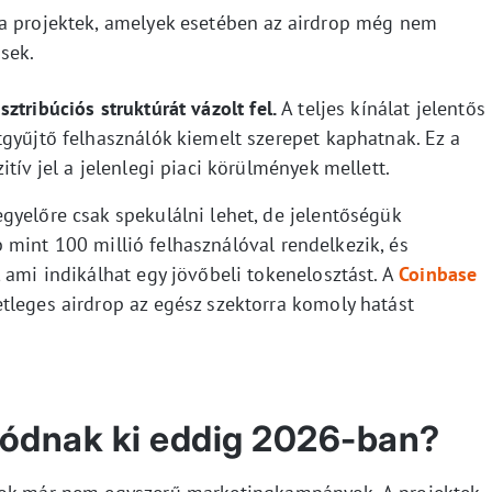
 a projektek, amelyek esetében az airdrop még nem
sek.
ztribúciós struktúrát vázolt fel.
A teljes kínálat jelentős
tgyűjtő felhasználók kiemelt szerepet kaphatnak. Ez a
tív jel a jelenlegi piaci körülmények mellett.
gyelőre csak spekulálni lehet, de jelentőségük
 mint 100 millió felhasználóval rendelkezik, és
 ami indikálhat egy jövőbeli tokenelosztást. A
Coinbase
tleges airdrop az egész szektorra komoly hatást
lódnak ki eddig 2026-ban?