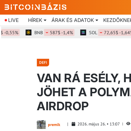
LIVE
HÍREK
ÁRAK ÉS ADATOK
KEZDŐKNE
,55%
BNB
587$ -1,4%
SOL
72,65$ -1,64%
DEFI
VAN RÁ ESÉLY,
JÖHET A POLYM
AIRDROP
2026. május 26.
13:07
premik