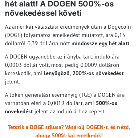
hét alatt! A DOGEN 500%-os
növekedéssel követi
Az amerikai választási eredmények után a Dogecoin
(DOGE) folyamatos emelkedést mutatott, ára 0,15
dollárról 0,39 dollárra nőtt
mindössze egy hét alatt
.
A DOGEN ugyanebbe az irányba tart, induló ára
0,0003 dollár volt, most pedig 0,0009 dolláron
kereskedik, ami
lenyűgöző, 200%-os növekedést
jelent.
A token generálási eseményig (TGE) a DOGEN ára
várhatóan eléri a 0,0019 dollárt, ami
500%-os
növekedést
jelent az induló árhoz képest.
Tetszik a DOGE stílusa? Vásárolj DOGEN-t, és nézd,
ahogy 500%-kal emelkedik!