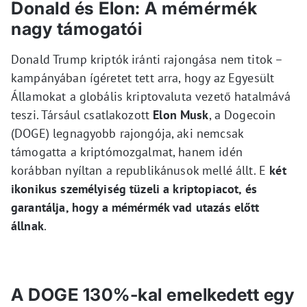
Donald és Elon: A mémérmék
nagy támogatói
Donald Trump kriptók iránti rajongása nem titok –
kampányában ígéretet tett arra, hogy az Egyesült
Államokat a globális kriptovaluta vezető hatalmává
teszi. Társául csatlakozott
Elon Musk
, a Dogecoin
(DOGE) legnagyobb rajongója, aki nemcsak
támogatta a kriptómozgalmat, hanem idén
korábban nyíltan a republikánusok mellé állt. E
két
ikonikus személyiség tüzeli a kriptopiacot, és
garantálja, hogy a mémérmék vad utazás előtt
állnak
.
A DOGE 130%-kal emelkedett egy