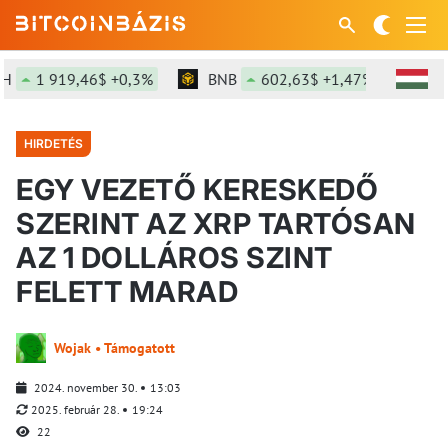
919,46$ +0,3%
BNB
602,63$ +1,47%
SOL
76
HIRDETÉS
EGY VEZETŐ KERESKEDŐ
SZERINT AZ XRP TARTÓSAN
AZ 1 DOLLÁROS SZINT
FELETT MARAD
Wojak • Támogatott
2024. november 30.
13:03
2025. február 28.
19:24
22