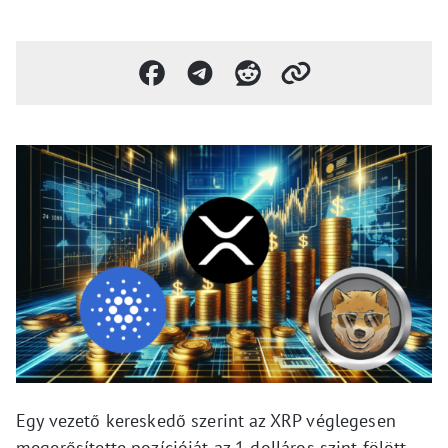
Egy vezető kereskedő szerint az XRP véglegesen
megerősítette pozícióját az 1 dolláros szint fölött,