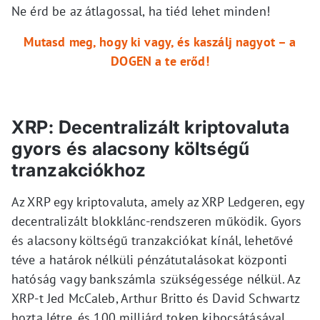
Ne érd be az átlagossal, ha tiéd lehet minden!
Mutasd meg, hogy ki vagy, és kaszálj nagyot – a
DOGEN a te erőd!
XRP: Decentralizált kriptovaluta
gyors és alacsony költségű
tranzakciókhoz
Az XRP egy kriptovaluta, amely az XRP Ledgeren, egy
decentralizált blokklánc-rendszeren működik. Gyors
és alacsony költségű tranzakciókat kínál, lehetővé
téve a határok nélküli pénzátutalásokat központi
hatóság vagy bankszámla szükségessége nélkül. Az
XRP-t Jed McCaleb, Arthur Britto és David Schwartz
hozta létre, és 100 milliárd token kibocsátásával