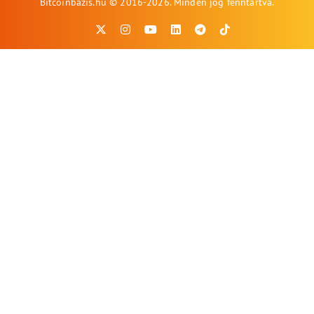
Bitcoinbazis.hu © 2016-2026. Minden jog fenntartva.