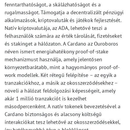
fenntarthatóságot, a skálázhatóságot és a
rugalmasságot. Támogatja a decentralizált pénzügyi
alkalmazások, kriptovaluták és játékok fejlesztését.
Natív kriptovalutája, az ADA, lehetővé teszi a
felhasználók számára az érték tárolását, fizetéseket
és stakinget a hálózaton. A Cardano az Ouroboros
néven ismert energiahatékony proof-of-stake
mechanizmust használja, amely jelentősen
környezetbarátabb, mint a hagyományos proof-of-
work modellek. Két rétegű felépítése – az egyik a
tranzakciókhoz, a másik az okosszerződésekhez –
növeli a hálózat feldolgozási képességeit, amely
akár 1 millió tranzakciót is kezelhet
másodpercenként. A natív tokenek bevezetésével a
Cardano biztonságos és alacsony költségű
interakciókat tesz lehetővé az okosszerződésekkel,
így hatékonyabbá téve a blokkláncot.