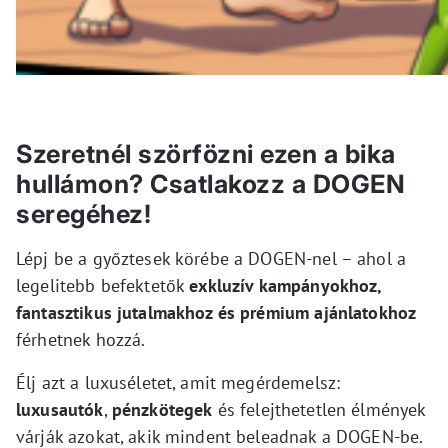
Szeretnél szörfözni ezen a bika
hullámon? Csatlakozz a DOGEN
seregéhez!
Lépj be a győztesek körébe a DOGEN-nel – ahol a
legelitebb befektetők
exkluzív kampányokhoz,
fantasztikus jutalmakhoz és prémium ajánlatokhoz
férhetnek hozzá.
Élj azt a luxuséletet, amit megérdemelsz:
luxusautók
,
pénzkötegek
és felejthetetlen élmények
várják azokat, akik mindent beleadnak a DOGEN-be.